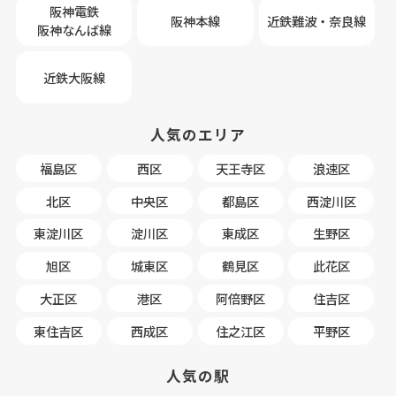
阪神電鉄
阪神本線
近鉄難波・奈良線
阪神なんば線
近鉄大阪線
人気のエリア
福島区
西区
天王寺区
浪速区
北区
中央区
都島区
西淀川区
東淀川区
淀川区
東成区
生野区
旭区
城東区
鶴見区
此花区
大正区
港区
阿倍野区
住吉区
東住吉区
西成区
住之江区
平野区
人気の駅