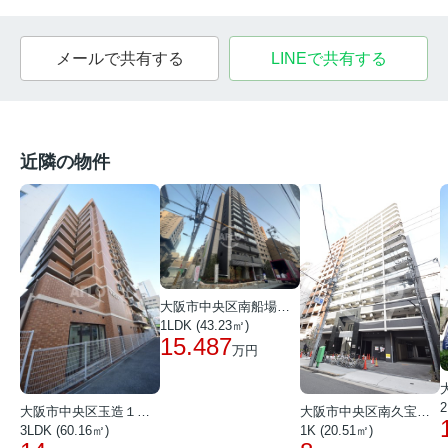
メールで共有する
LINEで共有する
近隣の物件
大阪市中央区南船場１丁目
1LDK (43.23㎡)
15.487
万円
2
大阪市中央区玉造１丁目
大阪市中央区南久宝寺町１丁目
3LDK (60.16㎡)
1K (20.51㎡)