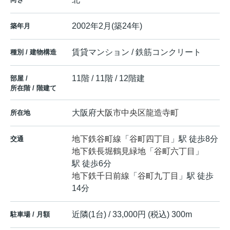
2002年2月(築24年)
築年月
賃貸マンション / 鉄筋コンクリート
種別 / 建物構造
11階 / 11階 / 12階建
部屋 /
所在階 / 階建て
大阪府
大阪市中央区
龍造寺町
所在地
地下鉄谷町線
「
谷町四丁目
」駅 徒歩8分
交通
地下鉄長堀鶴見緑地
「
谷町六丁目
」
駅 徒歩6分
地下鉄千日前線
「
谷町九丁目
」駅 徒歩
14分
近隣(1台) / 33,000円 (税込) 300m
駐車場 / 月額