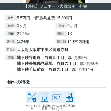
【外観】ジュネーゼ大阪城南 外観
5.5万円 管理/共益費 15,000円
賃料
0ヶ月
0ヶ月
敷金
礼金
21.28㎡
1K
面積
間取り
築24年
11階/12階建
築年数
所在階
大阪府
大阪市中央区
龍造寺町
所在地
地下鉄谷町線
「
谷町四丁目
」駅 徒歩8分
交通
地下鉄長堀鶴見緑地
「
谷町六丁目
」駅 徒歩6分
地下鉄千日前線
「
谷町九丁目
」駅 徒歩14分
物件の特徴
バストイレ
室内洗濯機
TVモニタ
独立洗面台
別
置場
付きインタ