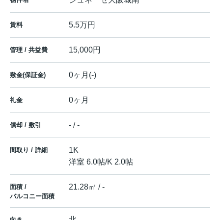
5.5万円
賃料
15,000円
管理 / 共益費
0ヶ月(-)
敷金(保証金)
0ヶ月
礼金
- / -
償却 / 敷引
1K
間取り / 詳細
洋室 6.0帖
/
K 2.0帖
21.28㎡ / -
面積 /
バルコニー面積
北
向き