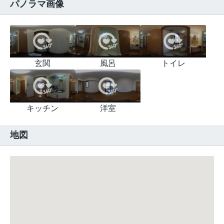
パノラマ画像
玄関
風呂
トイレ
キッチン
洋室
地図