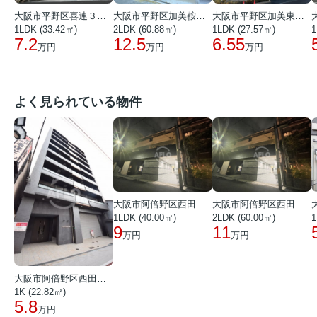
大阪市平野区喜連３丁目
大阪市平野区加美鞍作２丁目
大阪市平野区加美東５丁目
1LDK (33.42㎡)
2LDK (60.88㎡)
1LDK (27.57㎡)
1
7.2
12.5
6.55
万円
万円
万円
よく見られている物件
大阪市阿倍野区西田辺町１丁目
大阪市阿倍野区西田辺町１丁目
1LDK (40.00㎡)
2LDK (60.00㎡)
1
9
11
万円
万円
大阪市阿倍野区西田辺町１丁目
1K (22.82㎡)
5.8
万円