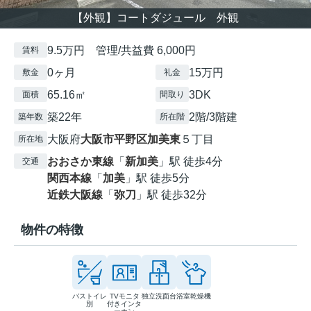
【外観】コートダジュール 外観
9.5万円 管理/共益費 6,000円
賃料
0ヶ月
15万円
敷金
礼金
65.16㎡
3DK
面積
間取り
築22年
2階/3階建
築年数
所在階
大阪府
大阪市平野区
加美東
５丁目
所在地
おおさか東線
「
新加美
」駅 徒歩4分
交通
関西本線
「
加美
」駅 徒歩5分
近鉄大阪線
「
弥刀
」駅 徒歩32分
物件の特徴
バストイレ
TVモニタ
独立洗面台
浴室乾燥機
別
付きインタ