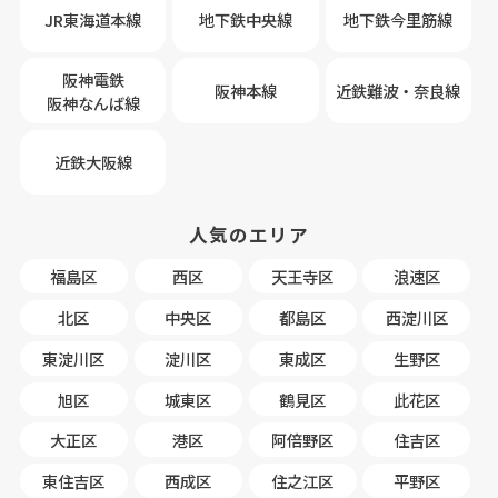
JR東海道本線
地下鉄中央線
地下鉄今里筋線
阪神電鉄
阪神本線
近鉄難波・奈良線
阪神なんば線
近鉄大阪線
人気のエリア
福島区
西区
天王寺区
浪速区
北区
中央区
都島区
西淀川区
東淀川区
淀川区
東成区
生野区
旭区
城東区
鶴見区
此花区
大正区
港区
阿倍野区
住吉区
東住吉区
西成区
住之江区
平野区