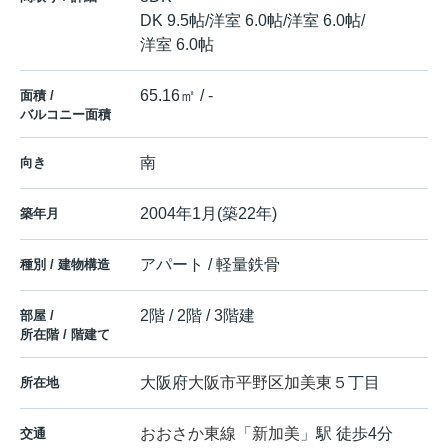
DK 9.5帖
/
洋室 6.0帖
/
洋室 6.0帖
/
洋室 6.0帖
65.16㎡ / -
面積 /
バルコニー面積
南
向き
2004年1月(築22年)
築年月
アパート / 軽量鉄骨
種別 / 建物構造
2階 / 2階 / 3階建
部屋 /
所在階 / 階建て
大阪府
大阪市平野区
加美東
５丁目
所在地
おおさか東線
「
新加美
」駅 徒歩4分
交通