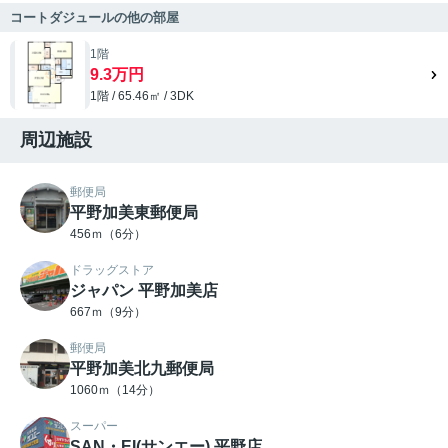
コートダジュールの他の部屋
1階
9.3万円
1階 / 65.46㎡ / 3DK
周辺施設
郵便局
平野加美東郵便局
456ｍ（6分）
ドラッグストア
ジャパン 平野加美店
667ｍ（9分）
郵便局
平野加美北九郵便局
1060ｍ（14分）
スーパー
SAN・EI(サンエー) 平野店