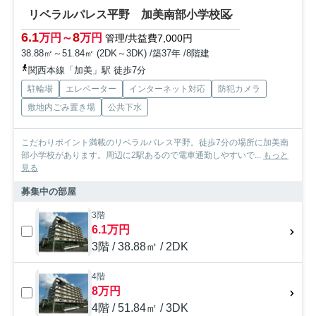
リベラルパレス平野 加美南部小学校区
6.1
8
万円～
万円
管理/共益費7,000円
38.88㎡～51.84㎡ (2DK～3DK) /築37年 /8階建
関西本線「加美」駅 徒歩7分
駐輪場
エレベーター
インターネット対応
防犯カメラ
敷地内ごみ置き場
公共下水
こだわりポイント満載のリベラルパレス平野。徒歩7分の場所に加美南
部小学校があります。周辺に2駅あるので電車通勤しやすいで...
もっと
見る
募集中の部屋
3階
6.1万円
3階 / 38.88㎡ / 2DK
4階
8万円
4階 / 51.84㎡ / 3DK