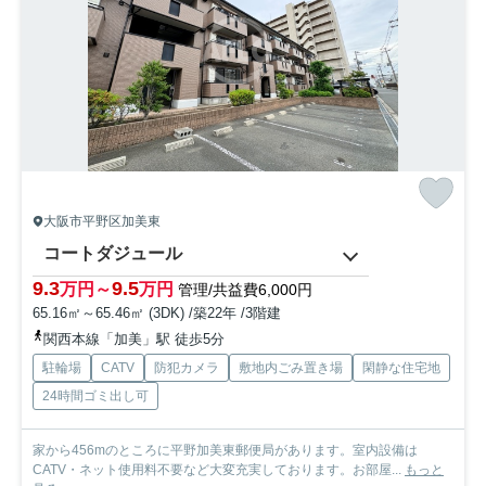
大阪市平野区加美東
コートダジュール
9.3
9.5
万円～
万円
管理/共益費6,000円
65.16㎡～65.46㎡ (3DK) /築22年 /3階建
関西本線「加美」駅 徒歩5分
駐輪場
CATV
防犯カメラ
敷地内ごみ置き場
閑静な住宅地
24時間ゴミ出し可
家から456mのところに平野加美東郵便局があります。室内設備は
CATV・ネット使用料不要など大変充実しております。お部屋...
もっと