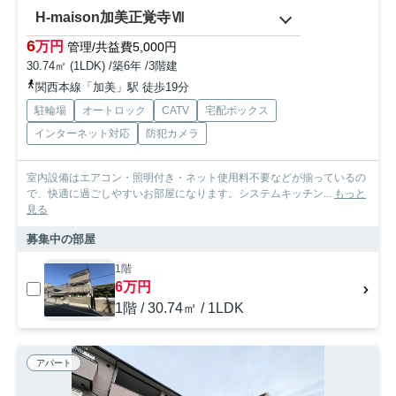
H-maison加美正覚寺Ⅶ
6
万円
管理/共益費5,000円
30.74㎡ (1LDK) /築6年 /3階建
関西本線「加美」駅 徒歩19分
駐輪場
オートロック
CATV
宅配ボックス
インターネット対応
防犯カメラ
室内設備はエアコン・照明付き・ネット使用料不要などが揃っているの
で、快適に過ごしやすいお部屋になります。システムキッチン...
もっと
見る
募集中の部屋
1階
6万円
1階 / 30.74㎡ / 1LDK
アパート