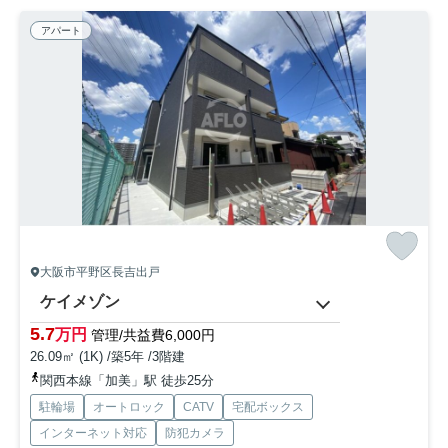
アパート
大阪市平野区長吉出戸
ケイメゾン
5.7
万円
管理/共益費6,000円
26.09㎡ (1K) /築5年 /3階建
関西本線「加美」駅 徒歩25分
駐輪場
オートロック
CATV
宅配ボックス
インターネット対応
防犯カメラ