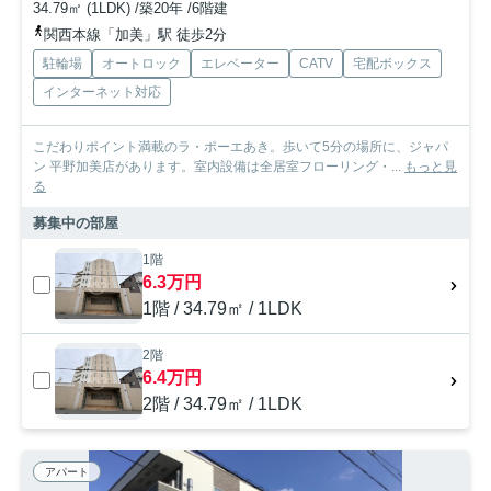
34.79㎡ (1LDK) /築20年 /6階建
関西本線「加美」駅 徒歩2分
駐輪場
オートロック
エレベーター
CATV
宅配ボックス
インターネット対応
こだわりポイント満載のラ・ポーエあき。歩いて5分の場所に、ジャパ
ン 平野加美店があります。室内設備は全居室フローリング・...
もっと見
る
募集中の部屋
1階
6.3万円
1階 / 34.79㎡ / 1LDK
2階
6.4万円
2階 / 34.79㎡ / 1LDK
アパート