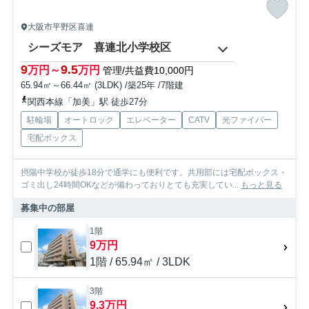
大阪市平野区喜連
シーズモア 喜連北小学校区
9
9.5
万円～
万円
管理/共益費10,000円
65.94㎡～66.44㎡ (3LDK) /築25年 /7階建
関西本線「加美」駅 徒歩27分
駐輪場
オートロック
エレベーター
CATV
光ファイバー
宅配ボックス
摂陽中学校が徒歩18分で通学にも便利です。共用部には宅配ボックス・
ゴミ出し24時間OKなどが備わっておりとても充実してい...
もっと見る
募集中の部屋
1階
9万円
1階 / 65.94㎡ / 3LDK
3階
9.3万円