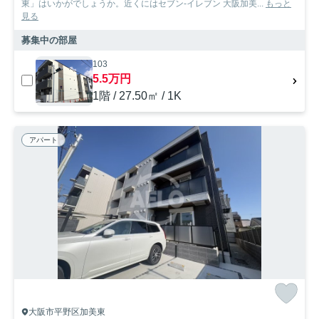
東」はいかがでしょうか。近くにはセブン-イレブン 大阪加美...
もっと
見る
募集中の部屋
103
5.5万円
1階 / 27.50㎡ / 1K
アパート
大阪市平野区加美東