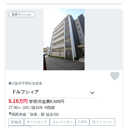
賃貸マンション
大阪市平野区加美東
ドルフシィア
5.15
万円
管理/共益費8,500円
27.00㎡ (1K) /築16年 /6階建
関西本線「加美」駅 徒歩3分
駐輪場
オートロック
エレベーター
CATV
光ファイバー