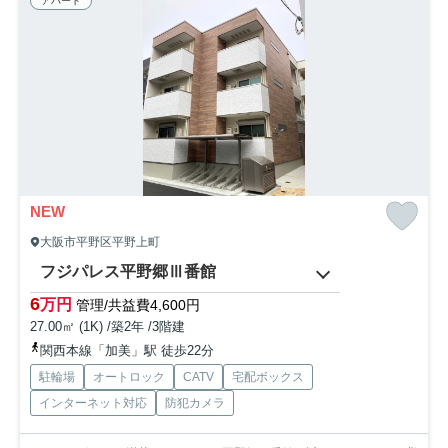
アパート
NEW
大阪市平野区平野上町
フジパレス平野郷Ⅲ番館
6
万円
管理/共益費4,600円
27.00㎡ (1K) /築2年 /3階建
関西本線「加美」駅 徒歩22分
駐輪場
オートロック
CATV
宅配ボックス
インターネット対応
防犯カメラ