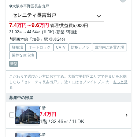
大阪市平野区長吉出戸
セレニティ長吉出戸
7.4
9.6
万円～
万円
管理/共益費5,000円
31.92㎡～44.64㎡ (1LDK) /新築 /3階建
関西本線「加美」駅 徒歩24分
駐輪場
オートロック
CATV
防犯カメラ
敷地内ごみ置き場
閑静な住宅地
新築
こだわりで選びたい方におすすめ。大阪市平野区エリアで住まいをお探
しなら「セレニティ長吉出戸」。近くにはセブンイレブン 大...
もっと見
る
募集中の部屋
1階
7.4万円
1階 / 32.46㎡ / 1LDK
1階