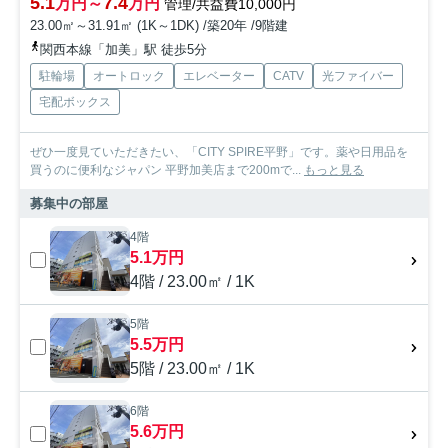
5.1
7.4
万円～
万円
管理/共益費10,000円
23.00㎡～31.91㎡ (1K～1DK) /築20年 /9階建
関西本線「加美」駅 徒歩5分
駐輪場
オートロック
エレベーター
CATV
光ファイバー
宅配ボックス
ぜひ一度見ていただきたい、「CITY SPIRE平野」です。薬や日用品を
買うのに便利なジャパン 平野加美店まで200mで...
もっと見る
募集中の部屋
4階
5.1万円
4階 / 23.00㎡ / 1K
5階
5.5万円
5階 / 23.00㎡ / 1K
6階
5.6万円