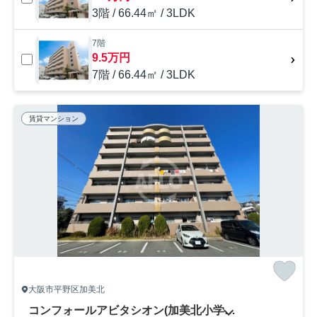
3階 / 66.44㎡ / 3LDK
7階
9.5万円
7階 / 66.44㎡ / 3LDK
賃貸マンション
大阪市平野区加美北
コンフォールアビタシオン(加美北小学校区)