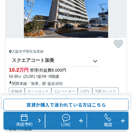
大阪市平野区加美南
スクエアコート加美
10.2
万円
管理/共益費8,000円
54.90㎡ (2LDK) /築3年 /8階建
関西本線「加美」駅 徒歩10分
駐輪場
オートロック
エレベーター
CATV
宅配ボックス
インターネット対応
検索条件を変更
まとめてお問い合わせ
賃貸か購入で迷われている方はこちら
加美東小学校が通学範囲内、学校まで徒歩11分。セキュリティ面は、オ
ートロック・TVインターホンなどを備え付けているので安...
もっと見る
来店予約
LINE
電話
募集中の部屋