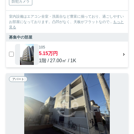
防犯カメラ
室内設備はエアコン全室・洗面台など豊富に揃っており、過ごしやすい
お部屋になっております。凸凹がなく、天板がフラットなので...
もっと
見る
募集中の部屋
105
5.15万円
1階 / 27.00㎡ / 1K
アパート