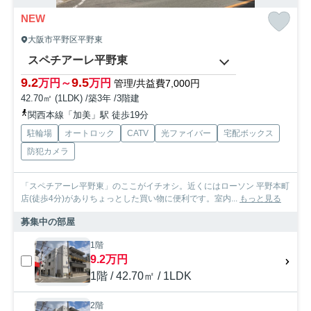
NEW
大阪市平野区平野東
スペチアーレ平野東
9.2
9.5
万円～
万円
管理/共益費7,000円
42.70㎡ (1LDK) /築3年 /3階建
関西本線「加美」駅 徒歩19分
駐輪場
オートロック
CATV
光ファイバー
宅配ボックス
防犯カメラ
「スペチアーレ平野東」のここがイチオシ。近くにはローソン 平野本町
店(徒歩4分)がありちょっとした買い物に便利です。室内...
もっと見る
募集中の部屋
1階
9.2万円
1階 / 42.70㎡ / 1LDK
2階