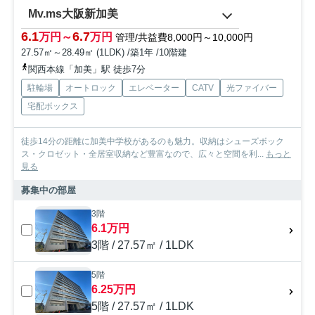
Mv.ms大阪新加美
6.1
6.7
万円～
万円
管理/共益費8,000円～10,000円
27.57㎡～28.49㎡ (1LDK) /築1年 /10階建
関西本線「加美」駅 徒歩7分
駐輪場
オートロック
エレベーター
CATV
光ファイバー
宅配ボックス
徒歩14分の距離に加美中学校があるのも魅力。収納はシューズボック
ス・クロゼット・全居室収納など豊富なので、広々と空間を利...
もっと
見る
募集中の部屋
3階
6.1万円
3階 / 27.57㎡ / 1LDK
5階
6.25万円
5階 / 27.57㎡ / 1LDK