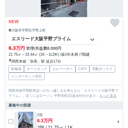
NEW
大阪市平野区平野上町
エスリード大阪平野プライム
6.3
万円
管理/共益費8,000円
21.75㎡～33.44㎡ (1K～1LDK) /築1年未満 /7階建
関西本線「加美」駅 徒歩17分
駐輪場
オートロック
エレベーター
CATV
宅配ボックス
インターネット対応
関西本線平野駅周辺への引っ越しをお考えなら「エスリード大阪平野プ
ライム」。近くにはローソン 平野本町店(徒歩6分)があり...
もっと見る
募集中の部屋
2階
6.3万円
2階 / 21.75㎡ / 1K