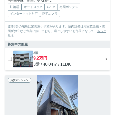
関西本線「加美」駅 徒歩7分
駐輪場
オートロック
CATV
宅配ボックス
インターネット対応
防犯カメラ
徒歩3分の場所に加美東小学校があります。室内設備は浴室乾燥機・洗
面所独立など豊富に揃っており、過ごしやすいお部屋になって...
もっと
見る
募集中の部屋
3階
9.2万円
3階 / 40.04㎡ / 1LDK
賃貸マンション