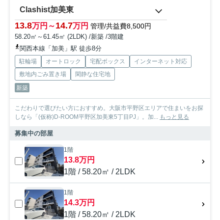
Clashist加美東
13.8
14.7
万円～
万円
管理/共益費8,500円
58.20㎡～61.45㎡ (2LDK) /新築 /3階建
関西本線「加美」駅 徒歩8分
駐輪場
オートロック
宅配ボックス
インターネット対応
敷地内ごみ置き場
閑静な住宅地
新築
こだわりで選びたい方におすすめ。大阪市平野区エリアで住まいをお探
しなら「(仮称)D-ROOM平野区加美東5丁目PJ」。加...
もっと見る
募集中の部屋
1階
13.8万円
1階 / 58.20㎡ / 2LDK
1階
14.3万円
1階 / 58.20㎡ / 2LDK