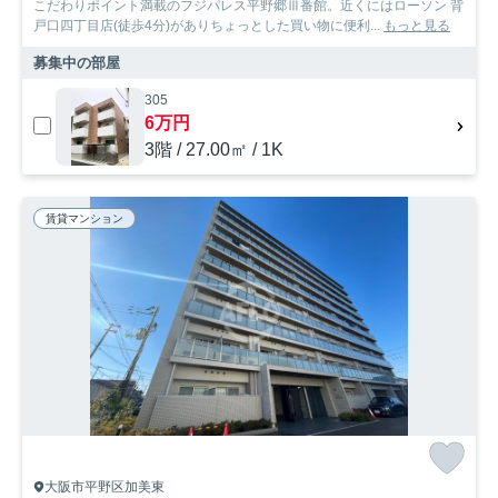
こだわりポイント満載のフジパレス平野郷Ⅲ番館。近くにはローソン 背
戸口四丁目店(徒歩4分)がありちょっとした買い物に便利...
もっと見る
募集中の部屋
305
6万円
3階 / 27.00㎡ / 1K
賃貸マンション
大阪市平野区加美東