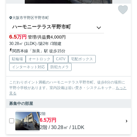
大阪市平野区平野市町
ハーモニーテラス平野市町
6.5
万円
管理/共益費4,000円
30.28㎡ (1LDK) /築2年 /3階建
関西本線「加美」駅 徒歩15分
駐輪場
オートロック
CATV
宅配ボックス
インターネット対応
防犯カメラ
こだわりポイント満載のハーモニーテラス平野市町。徒歩8分の場所に
平野小学校があります。室内設備は追い焚き・システムキッチ...
もっと
見る
募集中の部屋
2階
6.5万円
2階 / 30.28㎡ / 1LDK