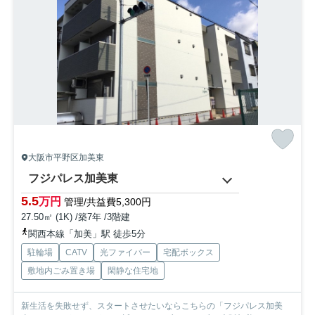
大阪市平野区加美東
フジパレス加美東
5.5
万円
管理/共益費5,300円
27.50㎡ (1K) /築7年 /3階建
関西本線「加美」駅 徒歩5分
駐輪場
CATV
光ファイバー
宅配ボックス
敷地内ごみ置き場
閑静な住宅地
新生活を失敗せず、スタートさせたいならこちらの「フジパレス加美