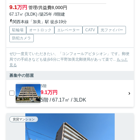
9.1
万円
管理/共益費8,000円
67.17㎡ (3LDK) /築25年 /8階建
関西本線「加美」駅 徒歩19分
駐輪場
オートロック
エレベーター
CATV
光ファイバー
防犯カメラ
ぜひ一度見ていただきたい、「コンフォールアビタシオン」です。郵便
局での手続きなども徒歩6分に平野加美北郵便局があって楽で...
もっと
見る
募集中の部屋
5階
9.1万円
5階 / 67.17㎡ / 3LDK
賃貸マンション