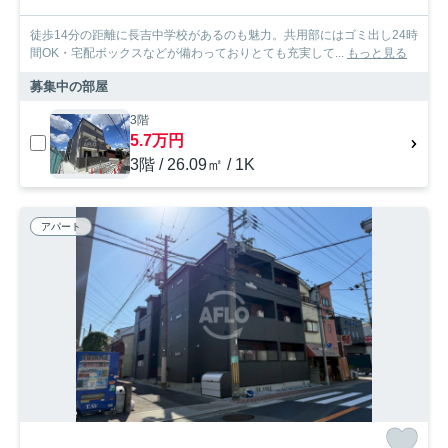
徒歩14分の距離に長吉中学校があるのも魅力。共用部にはゴミ出し24時
間OK・宅配ボックスなどが備わっておりとても充実して...
もっと見る
募集中の部屋
3階
5.7万円
3階 / 26.09㎡ / 1K
アパート