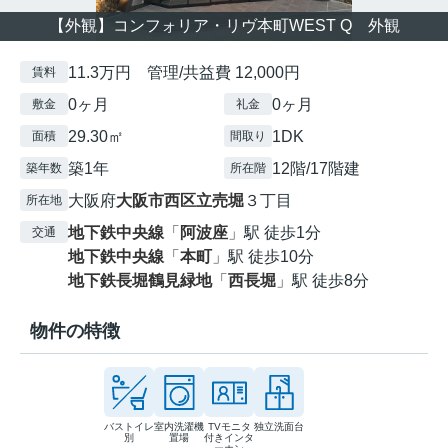
【外観】コンフォリア・リヴ本町WEST Q 外観
11.3万円 管理/共益費 12,000円
賃料
0ヶ月
0ヶ月
敷金
礼金
29.30㎡
1DK
面積
間取り
築1年
12階/17階建
築年数
所在階
大阪府
大阪市西区
立売堀
３丁目
所在地
地下鉄中央線
「
阿波座
」駅 徒歩1分
交通
地下鉄中央線
「
本町
」駅 徒歩10分
地下鉄長堀鶴見緑地
「
西長堀
」駅 徒歩8分
物件の特徴
バストイレ
室内洗濯機
TVモニタ
独立洗面台
別
置場
付きインタ