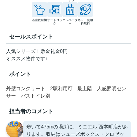
ーホン
浴室乾燥機
オートロッ
エレベータ
ネット使用
ク
ー
料無料
セールスポイント
人気シリーズ！敷金礼金0円！
オススメ物件です♪
ポイント
外壁コンクリート
2駅利用可
最上階
人感照明セン
サー
バストイレ別
担当者のコメント
歩いて475mの場所に、ミニエル 西本町店があ
ります。収納はシューズボックス・クロゼッ