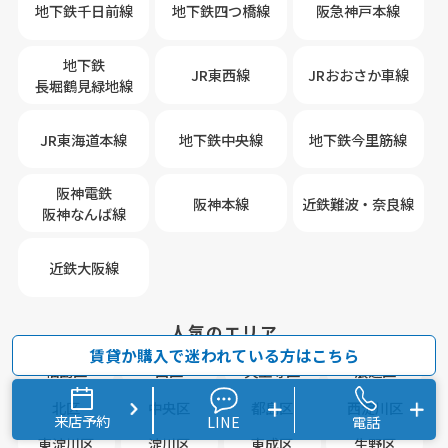
地下鉄千日前線
地下鉄四つ橋線
阪急神戸本線
地下鉄
JR東西線
JRおおさか車線
長堀鶴見緑地線
JR東海道本線
地下鉄中央線
地下鉄今里筋線
阪神電鉄
阪神本線
近鉄難波・奈良線
阪神なんば線
近鉄大阪線
人気のエリア
賃貸か購入で迷われている方はこちら
福島区
西区
天王寺区
浪速区
北区
中央区
都島区
西淀川区
来店予約
LINE
電話
東淀川区
淀川区
東成区
生野区