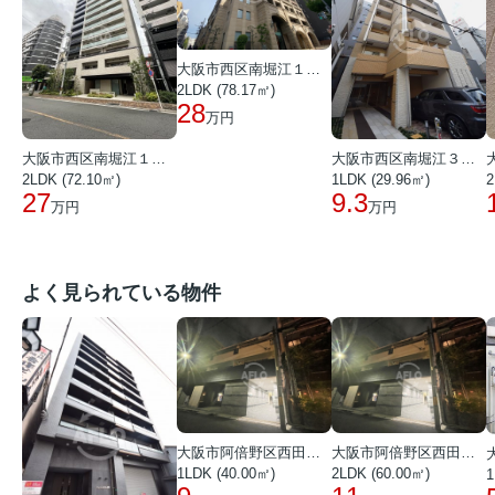
大阪市西区南堀江１丁目
2LDK (78.17㎡)
28
万円
大阪市西区南堀江１丁目
大阪市西区南堀江３丁目
2LDK (72.10㎡)
1LDK (29.96㎡)
2
27
9.3
万円
万円
よく見られている物件
大阪市阿倍野区西田辺町１丁目
大阪市阿倍野区西田辺町１丁目
1LDK (40.00㎡)
2LDK (60.00㎡)
1