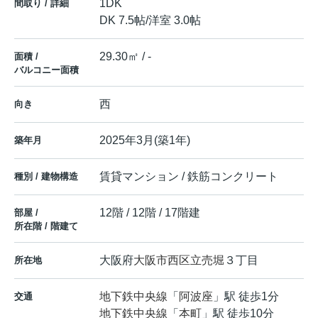
1DK
間取り / 詳細
DK 7.5帖
/
洋室 3.0帖
29.30㎡ / -
面積 /
バルコニー面積
西
向き
2025年3月(築1年)
築年月
賃貸マンション / 鉄筋コンクリート
種別 / 建物構造
12階 / 12階 / 17階建
部屋 /
所在階 / 階建て
大阪府
大阪市西区
立売堀
３丁目
所在地
地下鉄中央線
「
阿波座
」駅 徒歩1分
交通
地下鉄中央線
「
本町
」駅 徒歩10分