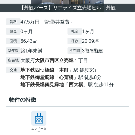
【外観パース】リアライズ立売堀ビル 外観
47.5万円 管理/共益費 -
賃料
0ヶ月
1ヶ月
敷金
礼金
66.43㎡
20.09坪
面積
坪数
築1年未満
3階/8階建
築年数
所在階
大阪府
大阪市西区
立売堀
１丁目
所在地
地下鉄四つ橋線
「
本町
」駅 徒歩3分
交通
地下鉄御堂筋線
「
心斎橋
」駅 徒歩8分
地下鉄長堀鶴見緑地
「
西大橋
」駅 徒歩11分
物件の特徴
エレベータ
ー