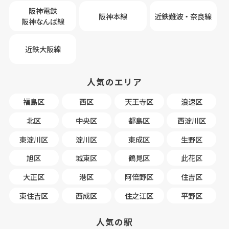
阪神電鉄
阪神本線
近鉄難波・奈良線
阪神なんば線
近鉄大阪線
人気のエリア
福島区
西区
天王寺区
浪速区
北区
中央区
都島区
西淀川区
東淀川区
淀川区
東成区
生野区
旭区
城東区
鶴見区
此花区
大正区
港区
阿倍野区
住吉区
東住吉区
西成区
住之江区
平野区
人気の駅