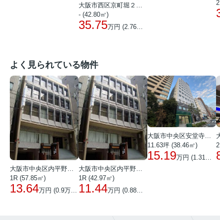
2
大阪市西区京町堀２丁目
- (42.80㎡)
35.75
万円 (
2.76
万円/坪)
よく見られている物件
大阪市中央区安堂寺町２丁目
2
11.63坪 (38.46㎡)
15.19
万円 (1.31万円/坪)
大阪市中央区内平野町３丁目
大阪市中央区内平野町３丁目
1R (57.85㎡)
1R (42.97㎡)
13.64
11.44
万円 (0.9万円/坪)
万円 (0.88万円/坪)