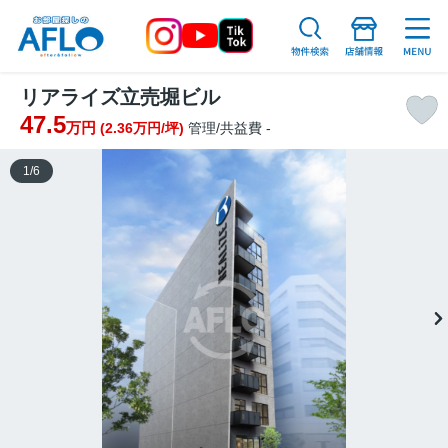
リアライズ立売堀ビル
47.5
万円
(2.36万円/坪)
管理/共益費 -
1
/
6