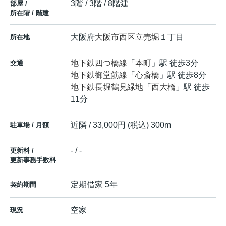
3階 / 3階 / 8階建
部屋 /
所在階 / 階建
大阪府
大阪市西区
立売堀
１丁目
所在地
地下鉄四つ橋線
「
本町
」駅 徒歩3分
交通
地下鉄御堂筋線
「
心斎橋
」駅 徒歩8分
地下鉄長堀鶴見緑地
「
西大橋
」駅 徒歩
11分
近隣 / 33,000円 (税込) 300m
駐車場 / 月額
- / -
更新料 /
更新事務手数料
定期借家 5年
契約期間
空家
現況