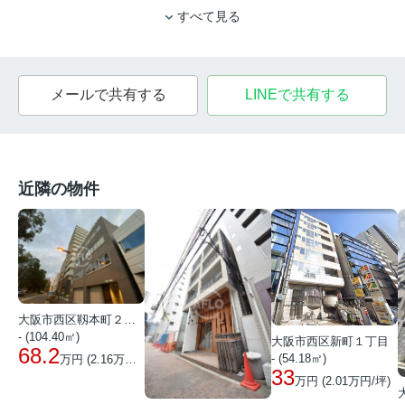
すべて見る
メールで共有する
LINEで共有する
近隣の物件
大阪市西区靱本町２丁目
- (104.40㎡)
大阪市西区新町１丁目
68.2
- (54.18㎡)
万円 (
2.16
万円/坪)
33
万円 (
2.01
万円/坪)