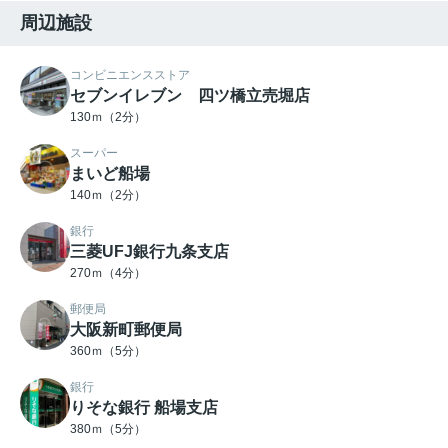
周辺施設
コンビニエンスストア
セブンイレブン 四ツ橋立売堀店
130ｍ（2分）
スーパー
まいど船場
140ｍ（2分）
銀行
三菱UFJ銀行九条支店
270ｍ（4分）
郵便局
大阪新町郵便局
360ｍ（5分）
銀行
りそな銀行 船場支店
380ｍ（5分）