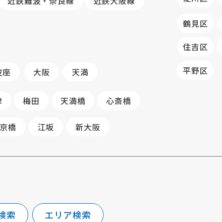
近鉄難波・奈良線
近鉄大阪線
鶴見区
住吉区
平野区
波座
大阪
天満
津
梅田
天満橋
心斎橋
京橋
江坂
新大阪
検索
エリア検索