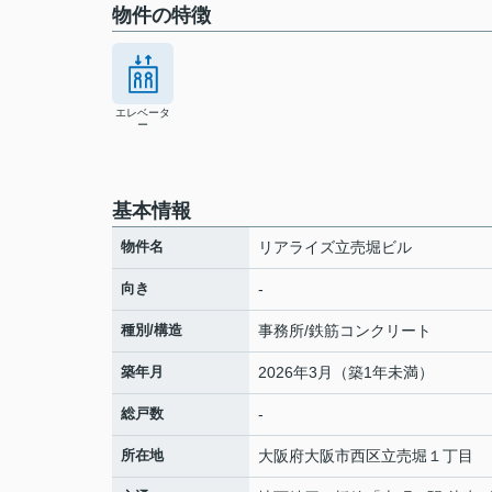
物件の特徴
エレベータ
ー
基本情報
物件名
リアライズ立売堀ビル
向き
-
種別/構造
事務所/鉄筋コンクリート
築年月
2026年3月（築1年未満）
総戸数
-
所在地
大阪府
大阪市西区
立売堀
１丁目