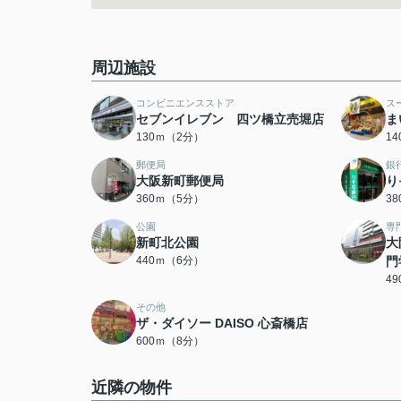
周辺施設
コンビニエンスストア
ス
セブンイレブン 四ツ橋立売堀店
ま
130ｍ（2分）
1
郵便局
銀
大阪新町郵便局
り
360ｍ（5分）
3
公園
専
新町北公園
大
440ｍ（6分）
門
4
その他
ザ・ダイソー DAISO 心斎橋店
600ｍ（8分）
近隣の物件