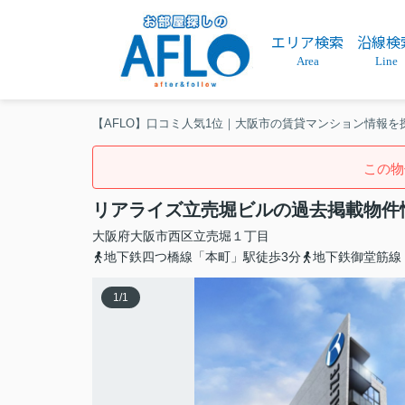
エリア検索
沿線検
Area
Line
【AFLO】口コミ人気1位｜大阪市の賃貸マンション情報を
この物
リアライズ立売堀ビルの過去掲載物件
大阪府
大阪市西区
立売堀
１丁目
地下鉄四つ橋線「本町」駅徒歩3分
地下鉄御堂筋線
1
/
1