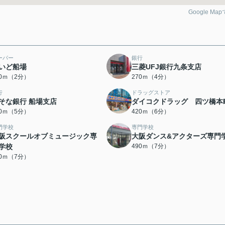
Google Ma
ーパー
銀行
いど船場
三菱UFJ銀行九条支店
40ｍ（2分）
270ｍ（4分）
行
ドラッグストア
そな銀行 船場支店
ダイコクドラッグ 四ツ橋本
80ｍ（5分）
420ｍ（6分）
門学校
専門学校
阪スクールオブミュージック専
大阪ダンス&アクターズ専門
学校
490ｍ（7分）
90ｍ（7分）