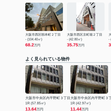
大阪市西区靱本町２丁目
大阪市西区京町堀２丁目
- (104.40㎡)
- (42.80㎡)
-
68.2
35.75
3
万円
万円
よく見られている物件
大阪市中央区内平野町３丁目
大阪市中央区内平野町３
1R (57.85㎡)
1R (42.97㎡)
13.64
11.44
万円
万円