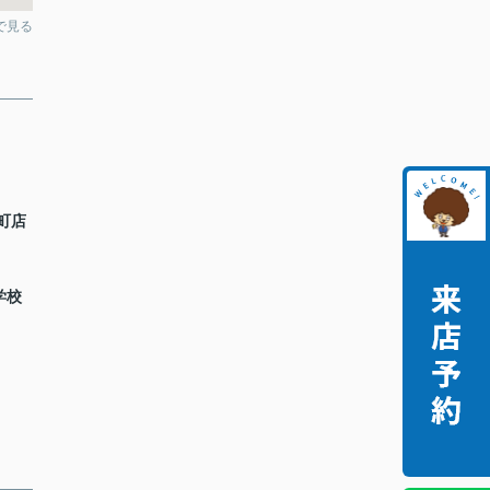
pで見る
町店
学校