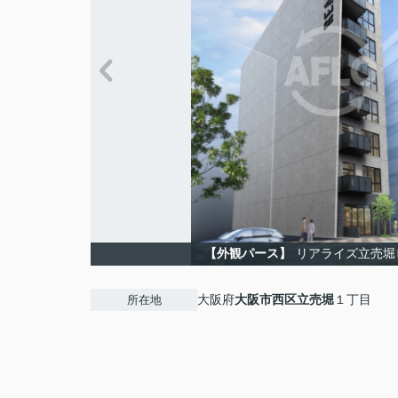
【外観パース】
リアライズ立売堀
大阪府
大阪市西区
立売堀
１丁目
所在地