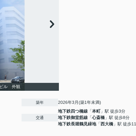
ビル 外観
2026年3月(築1年未満)
築年
地下鉄四つ橋線
「
本町
」駅 徒歩3分
地下鉄御堂筋線
「
心斎橋
」駅 徒歩8分
交通
地下鉄長堀鶴見緑地
「
西大橋
」駅 徒歩1