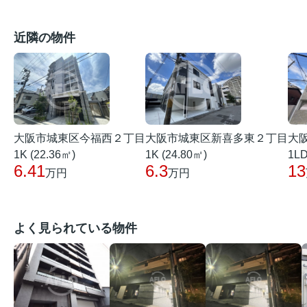
近隣の物件
大阪市城東区今福西２丁目
大阪市城東区新喜多東２丁目
大
1K (22.36㎡)
1K (24.80㎡)
1LD
6.41
6.3
13
万円
万円
よく見られている物件