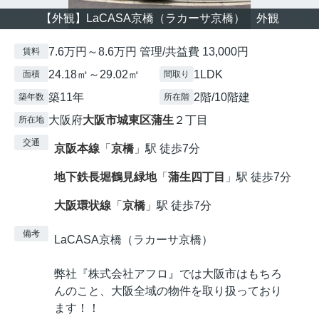
【外観】LaCASA京橋（ラカーサ京橋） 外観
7.6万円～8.6万円 管理/共益費 13,000円
賃料
24.18㎡～29.02㎡
1LDK
面積
間取り
築11年
2階/10階建
築年数
所在階
大阪府
大阪市城東区
蒲生
２丁目
所在地
交通
京阪本線
「
京橋
」駅 徒歩7分
地下鉄長堀鶴見緑地
「
蒲生四丁目
」駅 徒歩7分
大阪環状線
「
京橋
」駅 徒歩7分
備考
LaCASA京橋（ラカーサ京橋）
弊社『株式会社アフロ』では大阪市はもちろ
んのこと、大阪全域の物件を取り扱っており
ます！！