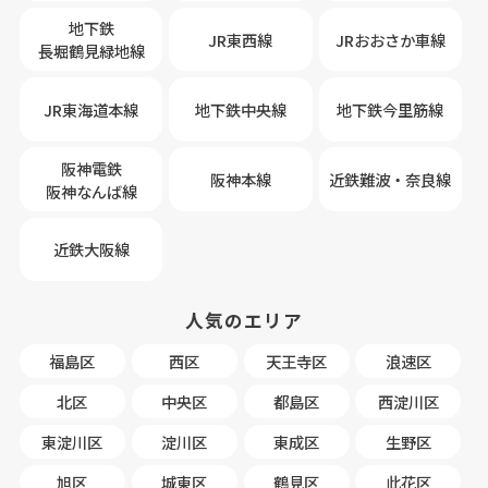
地下鉄
JR東西線
JRおおさか車線
長堀鶴見緑地線
JR東海道本線
地下鉄中央線
地下鉄今里筋線
阪神電鉄
阪神本線
近鉄難波・奈良線
阪神なんば線
近鉄大阪線
人気のエリア
福島区
西区
天王寺区
浪速区
北区
中央区
都島区
西淀川区
東淀川区
淀川区
東成区
生野区
旭区
城東区
鶴見区
此花区