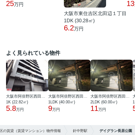
25
13
万円
大阪市東住吉区北田辺１丁目
1DK (30.28㎡)
6.2
万円
よく見られている物件
大阪市阿倍野区西田辺町１丁目
大阪市阿倍野区西田辺町１丁目
大阪市阿倍野区西田辺町１丁目
1K (22.82㎡)
1LDK (40.00㎡)
2LDK (60.00㎡)
1
5.8
9
11
万円
万円
万円
吉区の賃貸（賃貸マンション）物件情報
針中野駅
デイグラン長居公園