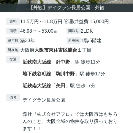
【外観】デイグラン長居公園 外観
11.5万円～11.8万円 管理/共益費 15,000円
賃料
46.98㎡～53.00㎡
2LDK
面積
間取り
築33年
1階/5階建
築年数
所在階
大阪府
大阪市東住吉区
鷹合
１丁目
所在地
交通
近鉄南大阪線
「
針中野
」駅 徒歩11分
地下鉄谷町線
「
駒川中野
」駅 徒歩17分
近鉄南大阪線
「
矢田
」駅 徒歩17分
備考
デイグラン長居公園
弊社『株式会社アフロ』では大阪市はもちろ
んのこと、大阪全域の物件を取り扱っており
ます！！