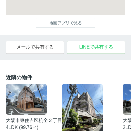
地図アプリで見る
メールで共有する
LINEで共有する
近隣の物件
大阪市東住吉区杭全２丁目
大
4LDK (99.76㎡)
2LD