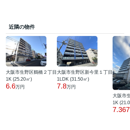
近隣の物件
大阪市生野区鶴橋２丁目
大阪市生野区新今里１丁目
1K (25.20㎡)
1LDK (31.50㎡)
6.6
7.8
万円
万円
大阪市
1K (21.
7.367