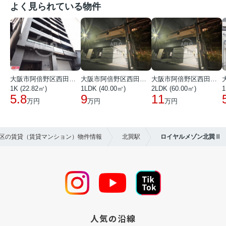
よく見られている物件
大阪市阿倍野区西田辺町１丁目
大阪市阿倍野区西田辺町１丁目
大阪市阿倍野区西田辺町１丁目
1K (22.82㎡)
1LDK (40.00㎡)
2LDK (60.00㎡)
1
5.8
9
11
万円
万円
万円
野区の賃貸（賃貸マンション）物件情報
北巽駅
ロイヤルメゾン北巽Ⅱ
人気の沿線