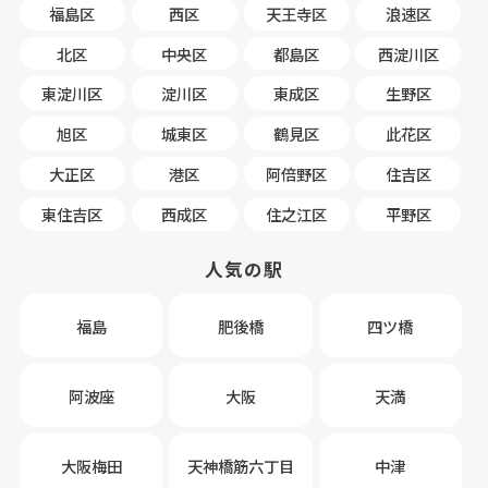
福島区
西区
天王寺区
浪速区
北区
中央区
都島区
西淀川区
東淀川区
淀川区
東成区
生野区
旭区
城東区
鶴見区
此花区
大正区
港区
阿倍野区
住吉区
東住吉区
西成区
住之江区
平野区
人気の駅
福島
肥後橋
四ツ橋
阿波座
大阪
天満
大阪梅田
天神橋筋六丁目
中津