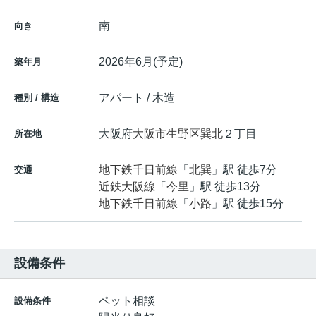
南
向き
2026年6月(予定)
築年月
アパート / 木造
種別 / 構造
大阪府
大阪市生野区
巽北
２丁目
所在地
地下鉄千日前線
「
北巽
」駅 徒歩7分
交通
近鉄大阪線
「
今里
」駅 徒歩13分
地下鉄千日前線
「
小路
」駅 徒歩15分
設備条件
ペット相談
設備条件