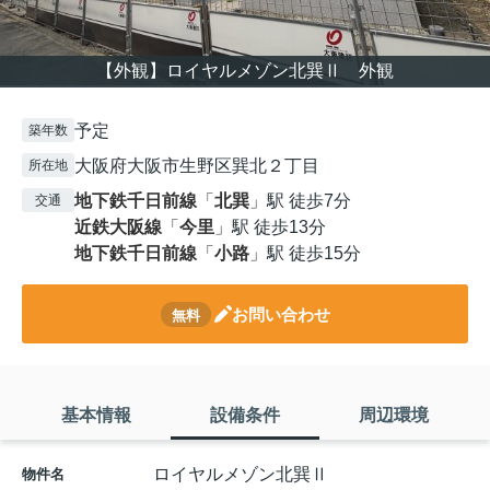
【外観】ロイヤルメゾン北巽Ⅱ 外観
予定
築年数
大阪府大阪市生野区巽北２丁目
所在地
地下鉄千日前線
「
北巽
」駅 徒歩7分
交通
近鉄大阪線
「
今里
」駅 徒歩13分
地下鉄千日前線
「
小路
」駅 徒歩15分
お問い合わせ
無料
基本情報
設備条件
周辺環境
ロイヤルメゾン北巽Ⅱ
物件名