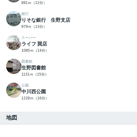
891ｍ（12分）
銀行
りそな銀行 生野支店
979ｍ（13分）
スーパー
ライフ 巽店
1085ｍ（14分）
図書館
生野図書館
1131ｍ（15分）
公園
中川西公園
1228ｍ（16分）
地図