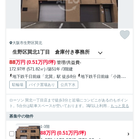
大阪市生野区巽北
生野区巽北1丁目 倉庫付き事務所
88
万円 (0.51万円/坪)
管理/共益費-
172.97坪 (571.82㎡) /築51年 /3階建
地下鉄千日前線「北巽」駅 徒歩8分
地下鉄千日前線「小路」駅 徒歩20分
駐輪場
バイク置場あり
公共下水
ローソン 巽北一丁目店まで徒歩3分と近場にコンビニがあるのもポイン
ト。5台分は駐車スペースが空いております。3駅以上利用...
もっと見る
募集中の物件
1-3階
88万円 (0.51万円/坪)