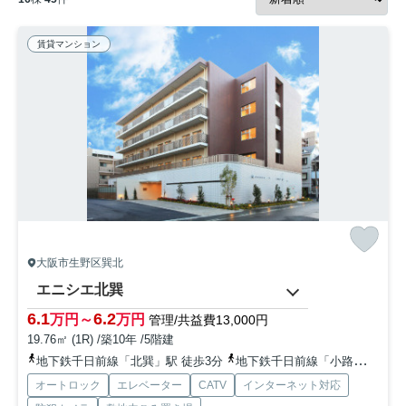
賃貸マンション
大阪市生野区巽北
エニシエ北巽
6.1
6.2
万円～
万円
管理/共益費13,000円
19.76㎡ (1R) /築10年 /5階建
地下鉄千日前線「北巽」駅 徒歩3分
地下鉄千日前線「小路」駅 徒歩10分
オートロック
エレベーター
CATV
インターネット対応