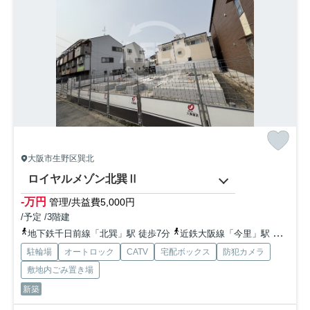
大阪市生野区巽北
ロイヤルメゾン北巽Ⅱ
-万円
管理/共益費5,000円
/予定 /3階建
地下鉄千日前線「北巽」駅 徒歩7分
近鉄大阪線「今里」駅 徒歩13分
駐輪場
オートロック
CATV
宅配ボックス
防犯カメラ
敷地内ごみ置き場
新築