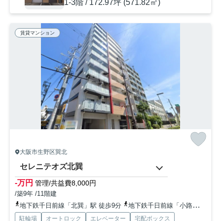
1-3階 / 172.97坪 (571.82㎡)
賃貸マンション
大阪市生野区巽北
セレニテオズ北巽
-万円
管理/共益費8,000円
/築9年 /11階建
地下鉄千日前線「北巽」駅 徒歩9分
地下鉄千日前線「小路」駅 徒歩21分
駐輪場
オートロック
エレベーター
宅配ボックス