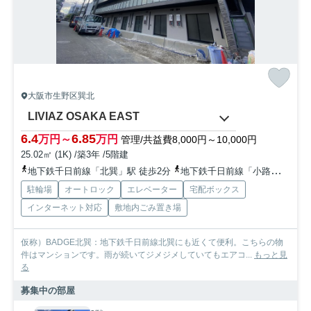
大阪市生野区巽北
LIVIAZ OSAKA EAST
6.4
6.85
万円～
万円
管理/共益費8,000円～10,000円
25.02㎡ (1K) /築3年 /5階建
地下鉄千日前線「北巽」駅 徒歩2分
地下鉄千日前線「小路」駅 徒歩9分
駐輪場
オートロック
エレベーター
宅配ボックス
インターネット対応
敷地内ごみ置き場
仮称）BADGE北巽：地下鉄千日前線北巽にも近くて便利。こちらの物
件はマンションです。雨が続いてジメジメしていてもエアコ...
もっと見
る
募集中の部屋