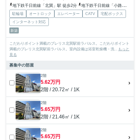
地下鉄千日前線「北巽」駅 徒歩2分
地下鉄千日前線「小路」駅 徒歩10分
駐輪場
オートロック
エレベーター
CATV
宅配ボックス
インターネット対応
新築
こだわりポイント満載のプレリス北巽駅前ラバルス。こだわりポイント
満載のプレリス北巽駅前ラバルス。室内設備は浴室乾燥機・洗...
もっと
見る
募集中の部屋
2階
5.62万円
2階 / 20.72㎡ / 1K
2階
5.65万円
2階 / 21.46㎡ / 1K
2階
5.65万円