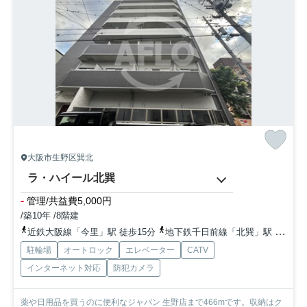
大阪市生野区巽北
ラ・ハイール北巽
-
管理/共益費5,000円
/築10年 /8階建
近鉄大阪線「今里」駅 徒歩15分
地下鉄千日前線「北巽」駅 徒歩5分
駐輪場
オートロック
エレベーター
CATV
インターネット対応
防犯カメラ
薬や日用品を買うのに便利なジャパン 生野店まで466mです。収納はク