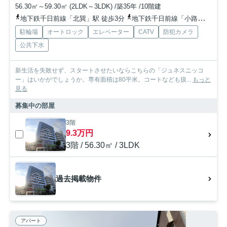
56.30㎡～59.30㎡ (2LDK～3LDK) /築35年 /10階建
地下鉄千日前線「北巽」駅 徒歩3分
地下鉄千日前線「小路」駅 徒歩7分
駐輪場
オートロック
エレベーター
CATV
防犯カメラ
公共下水
新生活を失敗せず、スタートさせたいならこちらの「ジュネスニッコ
ー」はいかがでしょうか。専有面積は80平米。コートなども扱...
もっと
見る
募集中の部屋
3階
9.3万円
3階 / 56.30㎡ / 3LDK
過去掲載物件
アパート