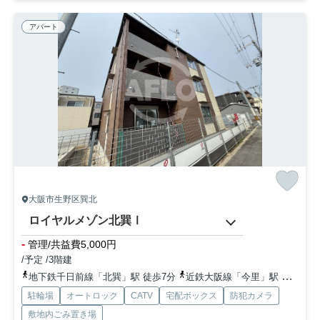
アパート
大阪市生野区巽北
ロイヤルメゾン北巽Ⅰ
-
管理/共益費5,000円
/予定 /3階建
地下鉄千日前線「北巽」駅 徒歩7分
近鉄大阪線「今里」駅 徒歩16分
駐輪場
オートロック
CATV
宅配ボックス
防犯カメラ
敷地内ごみ置き場