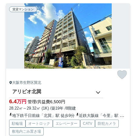
賃貸マンション
大阪市生野区巽北
アリビオ北巽
6.4
万円
管理/共益費6,500円
28.22㎡～29.32㎡ (1K) /築19年 /8階建
地下鉄千日前線「北巽」駅 徒歩9分
近鉄大阪線「今里」駅 徒歩21分
駐輪場
オートロック
エレベーター
CATV
防犯カメラ
敷地内ごみ置き場