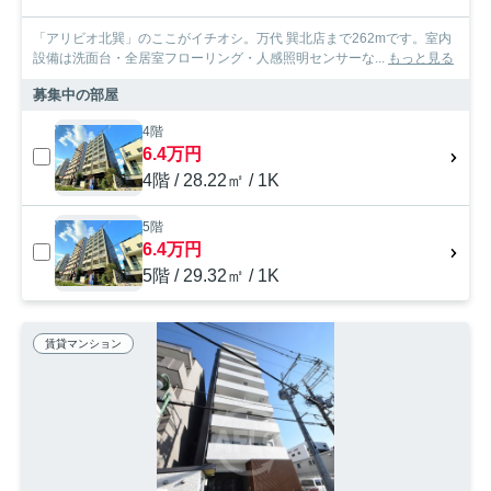
「アリビオ北巽」のここがイチオシ。万代 巽北店まで262mです。室内
設備は洗面台・全居室フローリング・人感照明センサーな...
もっと見る
募集中の部屋
4階
6.4万円
4階 / 28.22㎡ / 1K
5階
6.4万円
5階 / 29.32㎡ / 1K
賃貸マンション