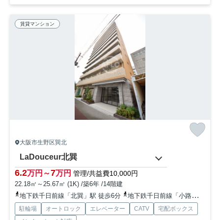
賃貸マンション
大阪市生野区巽北
LaDouceur北巽
6.2
7
万円～
万円
管理/共益費10,000円
22.18㎡～25.67㎡ (1K) /築6年 /14階建
地下鉄千日前線「北巽」駅 徒歩6分
地下鉄千日前線「小路」駅 徒歩17分
駐輪場
オートロック
エレベーター
CATV
宅配ボックス