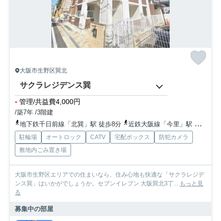
大阪市生野区巽北
サクラレジデンス巽
-
管理/共益費4,000円
/築7年 /3階建
地下鉄千日前線「北巽」駅 徒歩8分
近鉄大阪線「今里」駅 徒歩14分
駐輪場
オートロック
CATV
宅配ボックス
防犯カメラ
敷地内ごみ置き場
大阪市生野区エリアでの住まいなら、住み心地も快適な「サクラレジデ
ンス巽」はいかがでしょうか。セブンイレブン 大阪巽北3丁...
もっと見
る
募集中の部屋