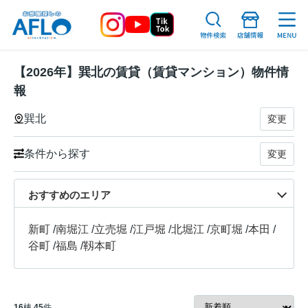
【2026年】巽北の賃貸（賃貸マンション）物件情
報
巽北
変更
条件から探す
変更
おすすめのエリア
新町
/
南堀江
/
立売堀
/
江戸堀
/
北堀江
/
京町堀
/
本田
/
谷町
/
福島
/
靱本町
16
棟
45
件