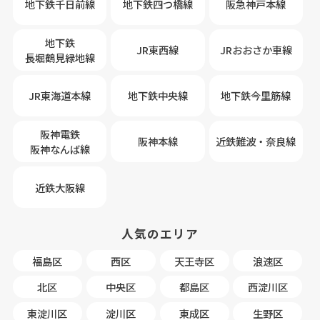
地下鉄千日前線
地下鉄四つ橋線
阪急神戸本線
地下鉄
JR東西線
JRおおさか車線
長堀鶴見緑地線
JR東海道本線
地下鉄中央線
地下鉄今里筋線
阪神電鉄
阪神本線
近鉄難波・奈良線
阪神なんば線
近鉄大阪線
人気のエリア
福島区
西区
天王寺区
浪速区
北区
中央区
都島区
西淀川区
東淀川区
淀川区
東成区
生野区