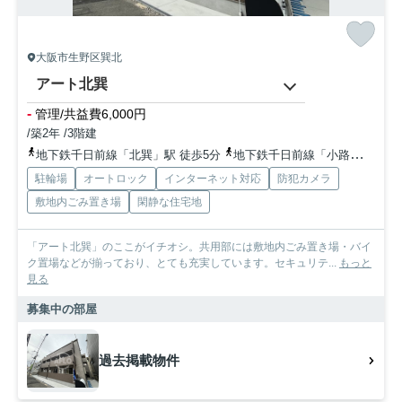
大阪市生野区巽北
アート北巽
-
管理/共益費6,000円
/築2年 /3階建
地下鉄千日前線「北巽」駅 徒歩5分
地下鉄千日前線「小路」駅 徒歩15分
駐輪場
オートロック
インターネット対応
防犯カメラ
敷地内ごみ置き場
閑静な住宅地
「アート北巽」のここがイチオシ。共用部には敷地内ごみ置き場・バイ
ク置場などが揃っており、とても充実しています。セキュリテ...
もっと
見る
募集中の部屋
過去掲載物件