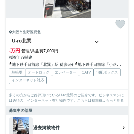
大阪市生野区巽北
U-ro北巽
-万円
管理/共益費7,000円
/築9年 /9階建
地下鉄千日前線「北巽」駅 徒歩5分
地下鉄千日前線「小路」駅 徒歩12分
駐輪場
オートロック
エレベーター
CATV
宅配ボックス
インターネット対応
多くの方からご好評頂いているU-ro北巽のご紹介です。ビジネスマンに
は必須の、インターネット有り物件です。こちらは初期費...
もっと見る
募集中の部屋
過去掲載物件