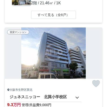
2階 / 21.46㎡ / 1K
すべて見る（全8戸）
賃貸マンション
大阪市生野区巽北
ジュネスニッコー 北巽小学校区
9.3
万円
管理/共益費9,000円