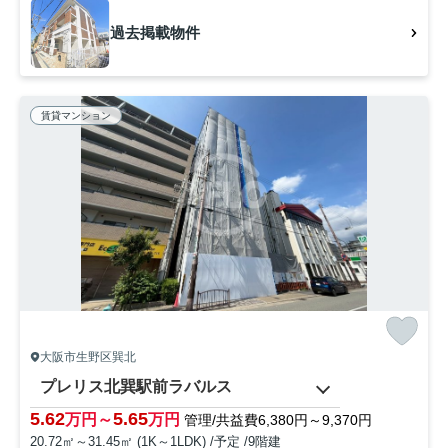
過去掲載物件
賃貸マンション
大阪市生野区巽北
プレリス北巽駅前ラバルス
5.62
5.65
万円～
万円
管理/共益費6,380円～9,370円
20.72㎡～31.45㎡ (1K～1LDK) /予定 /9階建