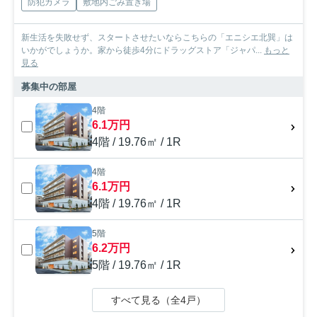
防犯カメラ
敷地内ごみ置き場
新生活を失敗せず、スタートさせたいならこちらの「エニシエ北巽」は
いかがでしょうか。家から徒歩4分にドラッグストア「ジャパ...
もっと
見る
募集中の部屋
4階
6.1万円
4階 / 19.76㎡ / 1R
4階
6.1万円
4階 / 19.76㎡ / 1R
5階
6.2万円
5階 / 19.76㎡ / 1R
すべて見る（全4戸）