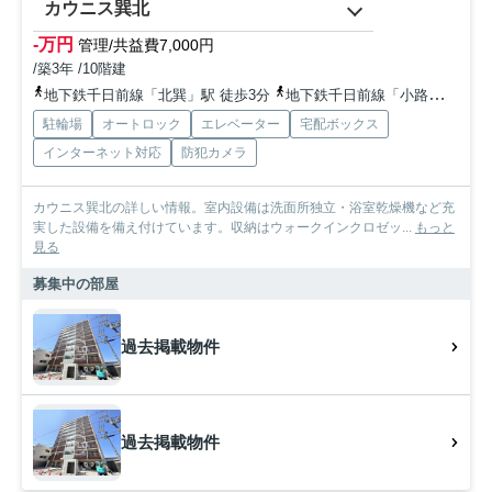
カウニス巽北
-万円
管理/共益費7,000円
/築3年 /10階建
地下鉄千日前線「北巽」駅 徒歩3分
地下鉄千日前線「小路」駅 徒歩12分
駐輪場
オートロック
エレベーター
宅配ボックス
インターネット対応
防犯カメラ
カウニス巽北の詳しい情報。室内設備は洗面所独立・浴室乾燥機など充
実した設備を備え付けています。収納はウォークインクロゼッ...
もっと
見る
募集中の部屋
過去掲載物件
過去掲載物件