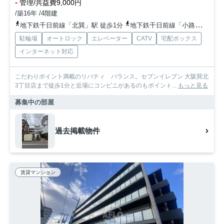
-
管理/共益費9,000円
/築16年 /4階建
地下鉄千日前線「北巽」駅 徒歩1分
地下鉄千日前線「小路」駅 徒歩12分
駐輪場
オートロック
エレベーター
CATV
宅配ボックス
インターネット対応
こだわりポイント満載のリバティ バランス。セブンイレブン 大阪巽北
3丁目店まで徒歩1分と近場にコンビニがあるのもポイント...
もっと見る
募集中の部屋
過去掲載物件
賃貸マンション