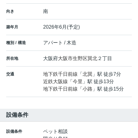
南
向き
2026年6月(予定)
築年月
アパート / 木造
種別 / 構造
大阪府
大阪市生野区
巽北
２丁目
所在地
地下鉄千日前線
「
北巽
」駅 徒歩7分
交通
近鉄大阪線
「
今里
」駅 徒歩13分
地下鉄千日前線
「
小路
」駅 徒歩15分
設備条件
ペット相談
設備条件