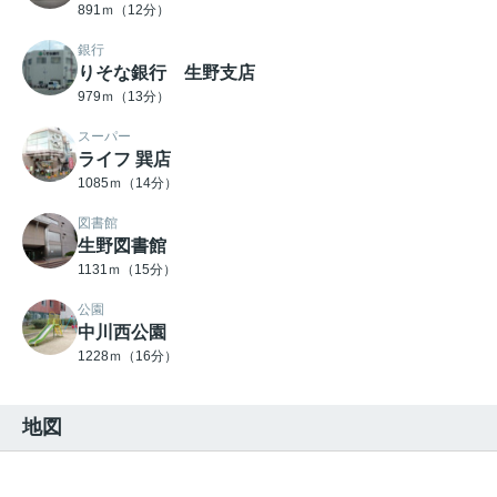
891ｍ（12分）
銀行
りそな銀行 生野支店
979ｍ（13分）
スーパー
ライフ 巽店
1085ｍ（14分）
図書館
生野図書館
1131ｍ（15分）
公園
中川西公園
1228ｍ（16分）
地図