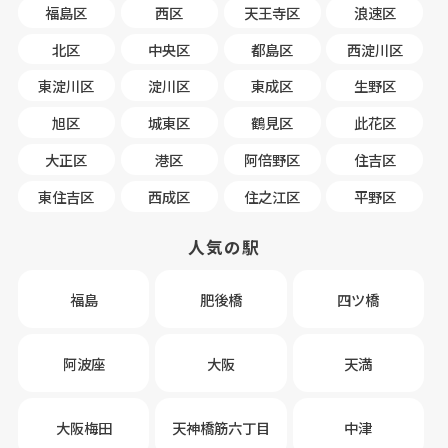
福島区
西区
天王寺区
浪速区
北区
中央区
都島区
西淀川区
東淀川区
淀川区
東成区
生野区
旭区
城東区
鶴見区
此花区
大正区
港区
阿倍野区
住吉区
東住吉区
西成区
住之江区
平野区
人気の駅
福島
肥後橋
四ツ橋
阿波座
大阪
天満
大阪梅田
天神橋筋六丁目
中津