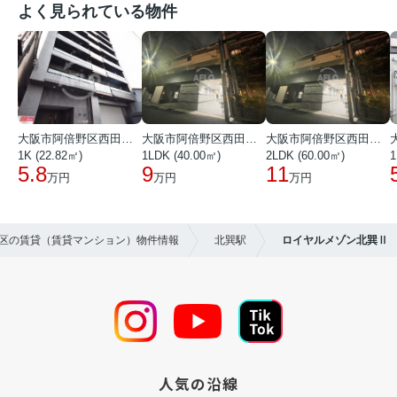
よく見られている物件
大阪市阿倍野区西田辺町１丁目
大阪市阿倍野区西田辺町１丁目
大阪市阿倍野区西田辺町１丁目
1K (22.82㎡)
1LDK (40.00㎡)
2LDK (60.00㎡)
1
5.8
9
11
万円
万円
万円
野区の賃貸（賃貸マンション）物件情報
北巽駅
ロイヤルメゾン北巽Ⅱ
人気の沿線