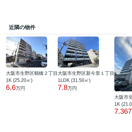
近隣の物件
大阪市生野区鶴橋２丁目
大阪市生野区新今里１丁目
1K (25.20㎡)
1LDK (31.50㎡)
6.6
7.8
万円
万円
大阪市
1K (21.
7.367