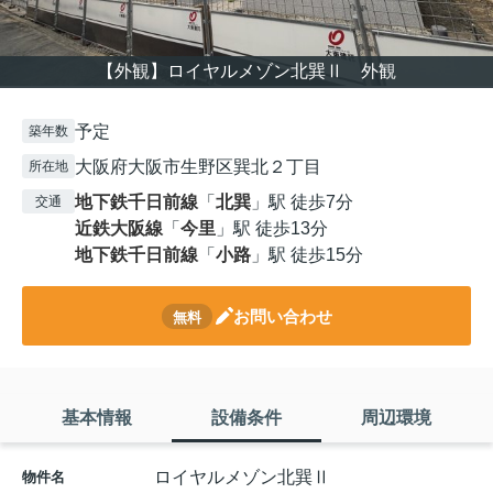
【外観】ロイヤルメゾン北巽Ⅱ 外観
予定
築年数
大阪府大阪市生野区巽北２丁目
所在地
地下鉄千日前線
「
北巽
」駅 徒歩7分
交通
近鉄大阪線
「
今里
」駅 徒歩13分
地下鉄千日前線
「
小路
」駅 徒歩15分
お問い合わせ
無料
基本情報
設備条件
周辺環境
ロイヤルメゾン北巽Ⅱ
物件名