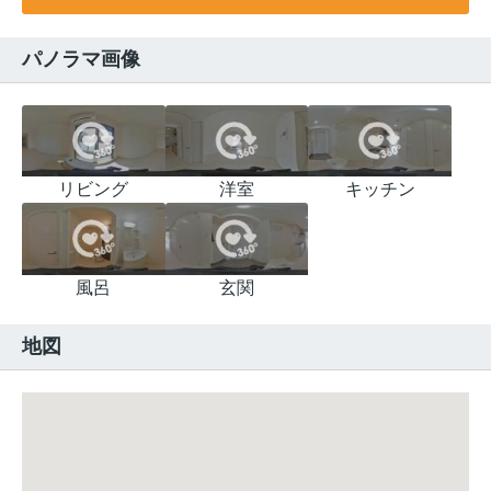
パノラマ画像
リビング
洋室
キッチン
風呂
玄関
地図