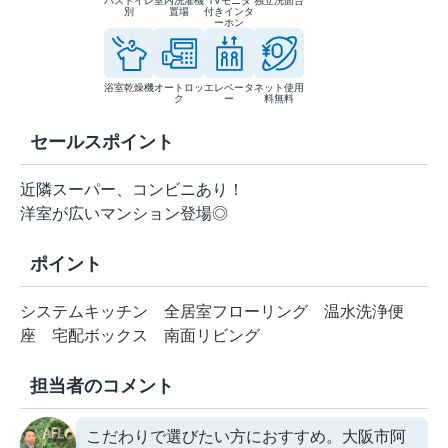
バストイレ
室内洗濯機
TVモニタ
独立洗面台
別
置場
付きインタ
ーホン
浴室乾燥機
オートロッ
エレベータ
ネット使用
ク
ー
料無料
セールスポイント
近隣スーパー、コンビニあり！
洋室が広いマンション登場◎
ポイント
システムキッチン
全居室フローリング
温水洗浄便
座
宅配ボックス
南面リビング
担当者のコメント
こだわりで選びたい方におすすめ。大阪市阿