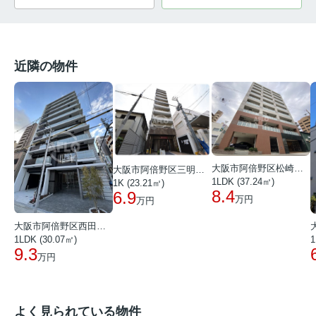
近隣の物件
大阪市阿倍野区松崎町２丁目
大阪市阿倍野区三明町２丁目
1LDK (37.24㎡)
1K (23.21㎡)
8.4
6.9
万円
万円
大阪市阿倍野区西田辺町２丁目
1LDK (30.07㎡)
1
9.3
万円
よく見られている物件