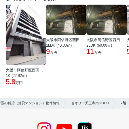
大阪市阿倍野区西田辺町１丁目
大阪市阿倍野区西田辺町１丁目
1LDK (40.00㎡)
2LDK (60.00㎡)
1
9
11
万円
万円
大阪市阿倍野区西田辺町１丁目
1K (22.82㎡)
5.8
万円
倍野区の賃貸（賃貸マンション）物件情報
セオリー天王寺南DOOR
2階