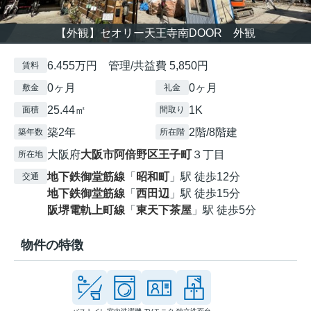
【外観】セオリー天王寺南DOOR 外観
6.455万円 管理/共益費 5,850円
賃料
0ヶ月
0ヶ月
敷金
礼金
25.44㎡
1K
面積
間取り
築2年
2階/8階建
築年数
所在階
大阪府
大阪市阿倍野区
王子町
３丁目
所在地
地下鉄御堂筋線
「
昭和町
」駅 徒歩12分
交通
地下鉄御堂筋線
「
西田辺
」駅 徒歩15分
阪堺電軌上町線
「
東天下茶屋
」駅 徒歩5分
物件の特徴