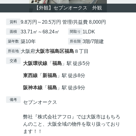
【外観】セブンオークス 外観
9.8万円～20.5万円 管理/共益費 8,000円
賃料
33.71㎡～68.24㎡
1LDK
面積
間取り
築10年
3階/7階建
築年数
所在階
大阪府
大阪市福島区
福島
８丁目
所在地
交通
大阪環状線
「
福島
」駅 徒歩5分
東西線
「
新福島
」駅 徒歩8分
阪神本線
「
福島
」駅 徒歩9分
備考
セブンオークス
弊社『株式会社アフロ』では大阪市はもちろ
んのこと、大阪全域の物件を取り扱っており
ます！！