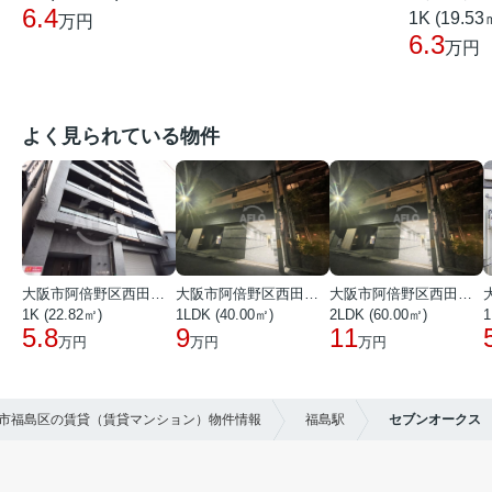
6.4
1K (19.53
万円
6.3
万円
よく見られている物件
大阪市阿倍野区西田辺町１丁目
大阪市阿倍野区西田辺町１丁目
大阪市阿倍野区西田辺町１丁目
1K (22.82㎡)
1LDK (40.00㎡)
2LDK (60.00㎡)
1
5.8
9
11
万円
万円
万円
大阪市福島区の賃貸（賃貸マンション）物件情報
福島駅
セブンオークス