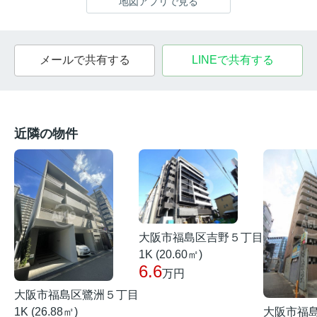
地図アプリで見る
メールで共有する
LINEで共有する
近隣の物件
大阪市福島区吉野５丁目
1K (20.60㎡)
6.6
万円
大阪市福島区鷺洲５丁目
1K (26.88㎡)
大阪市福