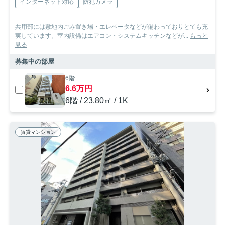
インターネット対応
防犯カメラ
共用部には敷地内ごみ置き場・エレベータなどが備わっておりとても充
実しています。室内設備はエアコン・システムキッチンなどが...
もっと
見る
募集中の部屋
6階
6.6万円
6階 / 23.80㎡ / 1K
賃貸マンション