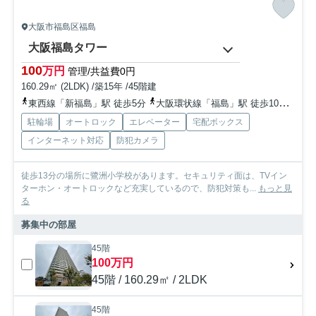
大阪市福島区福島
大阪福島タワー
100
万円
管理/共益費0円
160.29㎡ (2LDK) /築15年 /45階建
東西線「新福島」駅 徒歩5分
大阪環状線「福島」駅 徒歩10分
京阪
駐輪場
オートロック
エレベーター
宅配ボックス
インターネット対応
防犯カメラ
徒歩13分の場所に鷺洲小学校があります。セキュリティ面は、TVイン
ターホン・オートロックなど充実しているので、防犯対策も...
もっと見
る
募集中の部屋
45階
100万円
45階 / 160.29㎡ / 2LDK
45階