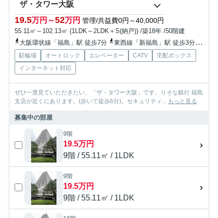
ザ・タワー大阪
19.5
52
万円～
万円
管理/共益費0円～40,000円
55.11㎡～102.13㎡ (1LDK～2LDK＋S(納戸)) /築18年 /50階建
大阪環状線「福島」駅 徒歩7分
東西線「新福島」駅 徒歩3分
地下
駐輪場
オートロック
エレベーター
CATV
宅配ボックス
インターネット対応
ぜひ一度見ていただきたい、「ザ・タワー大阪」です。りそな銀行 福島
支店が近くにあります。(歩いて徒歩6分)。セキュリティ...
もっと見る
募集中の部屋
9階
19.5万円
9階 / 55.11㎡ / 1LDK
9階
19.5万円
9階 / 55.11㎡ / 1LDK