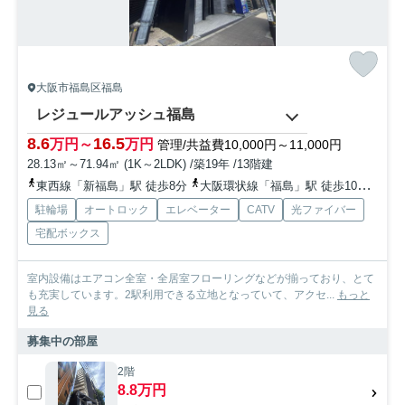
大阪市福島区福島
レジュールアッシュ福島
8.6
16.5
万円～
万円
管理/共益費10,000円～11,000円
28.13㎡～71.94㎡ (1K～2LDK) /築19年 /13階建
東西線「新福島」駅 徒歩8分
大阪環状線「福島」駅 徒歩10分
京阪
駐輪場
オートロック
エレベーター
CATV
光ファイバー
宅配ボックス
室内設備はエアコン全室・全居室フローリングなどが揃っており、とて
も充実しています。2駅利用できる立地となっていて、アクセ...
もっと
見る
募集中の部屋
2階
8.8万円