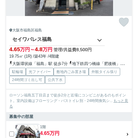
大阪市福島区福島
セイワパレス福島
4.65
4.8
万円～
万円
管理/共益費8,500円
19.75㎡ (1R) /築43年 /4階建
大阪環状線「福島」駅 徒歩7分
地下鉄四つ橋線「肥後橋」駅 徒歩15分
駐輪場
光ファイバー
敷地内ごみ置き場
外観タイル張り
24時間ゴミ出し可
公共下水
ローソン福島五丁目店まで徒歩2分と近場にコンビニがあるのもポイン
ト。室内設備はフローリング・バストイレ別・24時間換気シ...
もっと見
る
募集中の部屋
1階
4.65万円