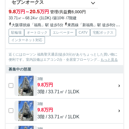
セブンオークス
9.8
20.5
万円～
万円
管理/共益費8,000円
33.71㎡～68.24㎡ (1LDK) /築10年 /7階建
大阪環状線「福島」駅 徒歩5分
東西線「新福島」駅 徒歩8分
阪神
駐輪場
オートロック
エレベーター
CATV
宅配ボックス
インターネット対応
近くにはローソン 福島聖天通店(徒歩3分)がありちょっとした買い物に
便利です。室内設備はエアコン2台・全居室フローリング...
もっと見る
募集中の部屋
3階
9.8万円
3階 / 33.71㎡ / 1LDK
3階
9.8万円
3階 / 33.71㎡ / 1LDK