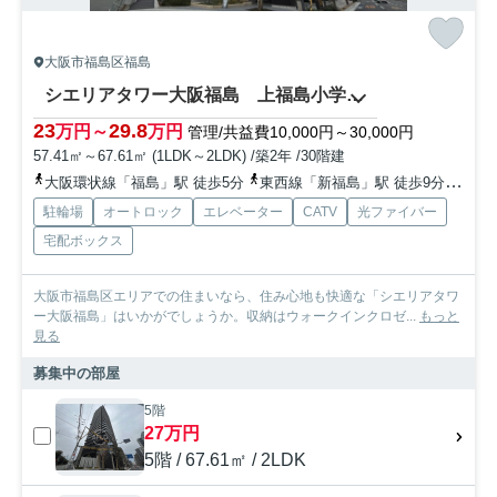
大阪市福島区福島
シエリアタワー大阪福島 上福島小学校区
23
29.8
万円～
万円
管理/共益費10,000円～30,000円
57.41㎡～67.61㎡ (1LDK～2LDK) /築2年 /30階建
大阪環状線「福島」駅 徒歩5分
東西線「新福島」駅 徒歩9分
地下
駐輪場
オートロック
エレベーター
CATV
光ファイバー
宅配ボックス
大阪市福島区エリアでの住まいなら、住み心地も快適な「シエリアタワ
ー大阪福島」はいかがでしょうか。収納はウォークインクロゼ...
もっと
見る
募集中の部屋
5階
27万円
5階 / 67.61㎡ / 2LDK