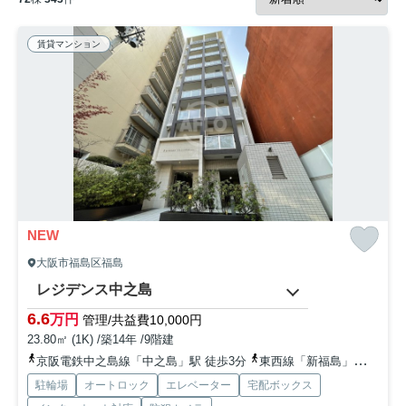
賃貸マンション
NEW
大阪市福島区福島
レジデンス中之島
6.6
万円
管理/共益費10,000円
23.80㎡ (1K) /築14年 /9階建
京阪電鉄中之島線「中之島」駅 徒歩3分
東西線「新福島」駅 徒歩6分
駐輪場
オートロック
エレベーター
宅配ボックス