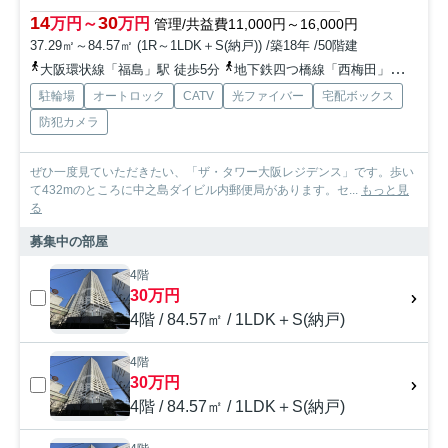
14
30
万円～
万円
管理/共益費11,000円～16,000円
37.29㎡～84.57㎡ (1R～1LDK＋S(納戸)) /築18年 /50階建
大阪環状線「福島」駅 徒歩5分
地下鉄四つ橋線「西梅田」駅 徒歩10分
駐輪場
オートロック
CATV
光ファイバー
宅配ボックス
防犯カメラ
ぜひ一度見ていただきたい、「ザ・タワー大阪レジデンス」です。歩い
て432mのところに中之島ダイビル内郵便局があります。セ...
もっと見
る
募集中の部屋
4階
30万円
4階 / 84.57㎡ / 1LDK＋S(納戸)
4階
30万円
4階 / 84.57㎡ / 1LDK＋S(納戸)