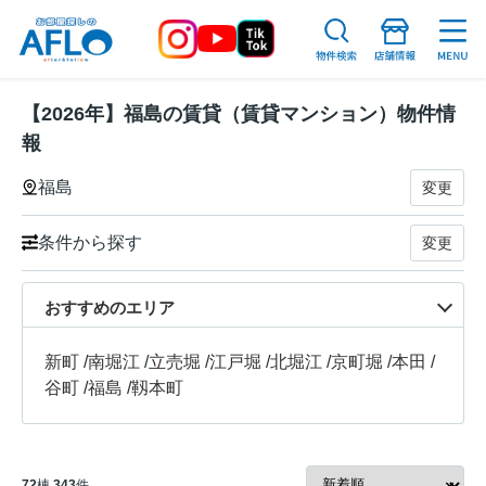
【2026年】福島の賃貸（賃貸マンション）物件情
報
福島
変更
条件から探す
変更
おすすめのエリア
新町
/
南堀江
/
立売堀
/
江戸堀
/
北堀江
/
京町堀
/
本田
/
谷町
/
福島
/
靱本町
72
棟
343
件