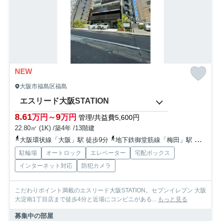
NEW
大阪市福島区福島
エスリード大阪STATION
8.61
9
万円～
万円
管理/共益費5,600円
22.80㎡ (1K) /築4年 /13階建
大阪環状線「大阪」駅 徒歩9分
地下鉄御堂筋線「梅田」駅 徒歩15分
駐輪場
オートロック
エレベーター
宅配ボックス
インターネット対応
防犯カメラ
こだわりポイント満載のエスリード大阪STATION。セブンイレブン 大阪
大淀南1丁目店まで徒歩4分と近場にコンビニがある...
もっと見る
募集中の部屋