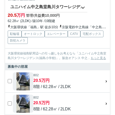
ユニハイム中之島堂島川タワーレジデンス(福島小学校)
20.5
万円
管理/共益費10,000円
62.28㎡ (2LDK) /築10年 /19階建
大阪環状線「福島」駅 徒歩10分
京阪電鉄中之島線「中之島」駅 徒歩4分
駐輪場
オートロック
エレベーター
CATV
宅配ボックス
防犯カメラ
大阪環状線福島駅周辺への引っ越しをお考えなら「ユニハイム中之島堂
島川タワーレジデンス(福島小学校)」。阪急オアシス 中之...
もっと見る
募集中の部屋
802
20.5万円
8階 / 62.28㎡ / 2LDK
802
20.5万円
8階 / 62.28㎡ / 2LDK