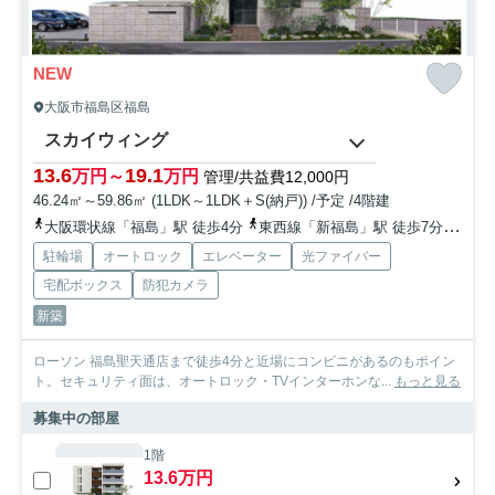
NEW
大阪市福島区福島
スカイウィング
13.6
19.1
万円～
万円
管理/共益費12,000円
46.24㎡～59.86㎡ (1LDK～1LDK＋S(納戸)) /予定 /4階建
大阪環状線「福島」駅 徒歩4分
東西線「新福島」駅 徒歩7分
阪神
駐輪場
オートロック
エレベーター
光ファイバー
宅配ボックス
防犯カメラ
新築
ローソン 福島聖天通店まで徒歩4分と近場にコンビニがあるのもポイン
ト。セキュリティ面は、オートロック・TVインターホンな...
もっと見る
募集中の部屋
1階
13.6万円