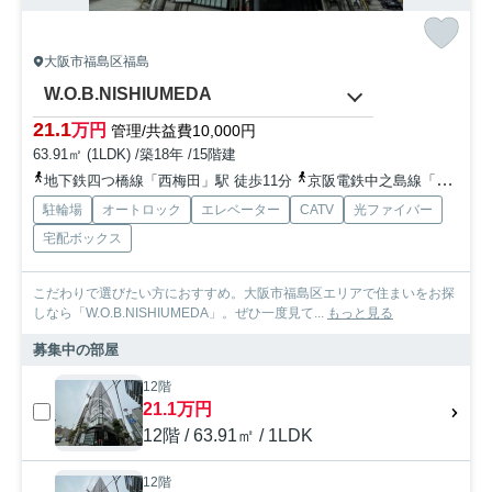
大阪市福島区福島
W.O.B.NISHIUMEDA
21.1
万円
管理/共益費10,000円
63.91㎡ (1LDK) /築18年 /15階建
地下鉄四つ橋線「西梅田」駅 徒歩11分
京阪電鉄中之島線「中之島」駅 徒歩16分
駐輪場
オートロック
エレベーター
CATV
光ファイバー
宅配ボックス
こだわりで選びたい方におすすめ。大阪市福島区エリアで住まいをお探
しなら「W.O.B.NISHIUMEDA」。ぜひ一度見て...
もっと見る
募集中の部屋
12階
21.1万円
12階 / 63.91㎡ / 1LDK
12階