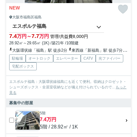
NEW
大阪市福島区福島
エスポルテ福島
7.4
7.7
万円～
万円
管理/共益費8,000円
28.92㎡～29.65㎡ (1K) /築21年 /10階建
大阪環状線「福島」駅 徒歩2分
東西線「新福島」駅 徒歩7分
地下
駐輪場
オートロック
エレベーター
CATV
光ファイバー
宅配ボックス
エスポルテ福島：大阪環状線福島にも近くて便利。収納はクロゼット・
シューズボックス・全居室収納などが備え付けられているので...
もっと
見る
募集中の部屋
5階
7.4万円
5階 / 28.92㎡ / 1K