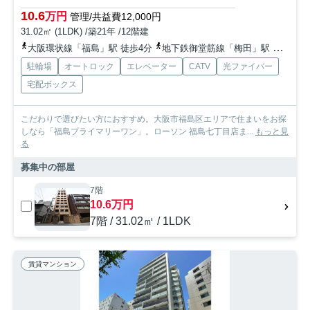
10.6
万円
管理/共益費12,000円
31.02㎡ (1LDK) /築21年 /12階建
大阪環状線「福島」駅 徒歩4分
地下鉄御堂筋線「梅田」駅 徒歩10分
駐輪場
オートロック
エレベーター
CATV
光ファイバー
宅配ボックス
こだわりで選びたい方におすすめ。大阪市福島区エリアで住まいをお探
しなら「福島プライマリーワン」。ローソン 福島七丁目店ま...
もっと見
る
募集中の部屋
7階
10.6万円
7階 / 31.02㎡ / 1LDK
賃貸マンション