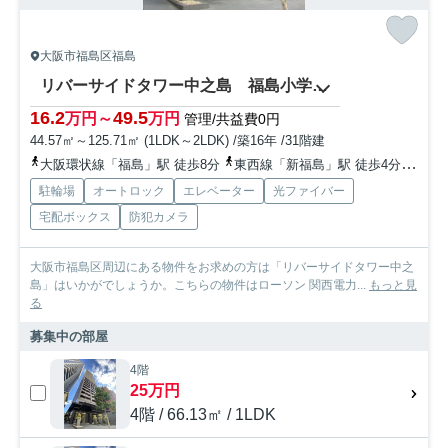
大阪市福島区福島
リバーサイドタワー中之島 福島小学校区
16.2
49.5
万円～
万円
管理/共益費0円
44.57㎡～125.71㎡ (1LDK～2LDK) /築16年 /31階建
大阪環状線「福島」駅 徒歩8分
東西線「新福島」駅 徒歩4分
京阪
駐輪場
オートロック
エレベーター
光ファイバー
宅配ボックス
防犯カメラ
大阪市福島区周辺にある物件をお求めの方は「リバーサイドタワー中之
島」はいかがでしょうか。こちらの物件はローソン 関西電力...
もっと見
る
募集中の部屋
4階
25万円
4階 / 66.13㎡ / 1LDK