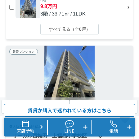
3階
9.8万円
3階 / 33.71㎡ / 1LDK
すべて見る（全8戸）
賃貸マンション
検索条件を変更
まとめてお問い合わせ
賃貸か購入で迷われている方はこちら
大阪市福島区福島
来店予約
LINE
電話
リーガル西梅田 上福島小学校区