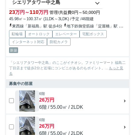
シエリアタワー中之島
23
110
万円～
万円
管理/共益費0円～50,000円
45.98㎡～100.37㎡ (1LDK～3LDK) /予定 /46階建
東西線「新福島」駅 徒歩4分
地下鉄御堂筋線「淀屋橋」駅 徒歩18分
駐輪場
オートロック
エレベーター
宅配ボックス
インターネット対応
防犯カメラ
新築
「シエリアタワー中之島」のここがイチオシ。ファミリーマート 福島二
丁目店まで徒歩2分と近場にコンビニがあるのもポイント。...
もっと見
る
募集中の部屋
6階
26万円
6階 / 55.00㎡ / 2LDK
6階
26万円
6階 / 55.00㎡ / 2LDK