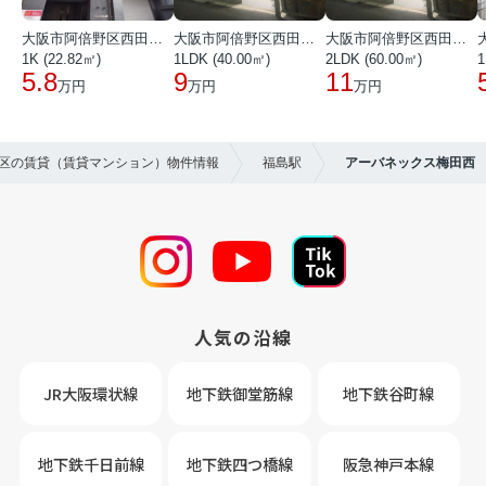
大阪市阿倍野区西田辺町１丁目
大阪市阿倍野区西田辺町１丁目
大阪市阿倍野区西田辺町１丁目
1K (22.82㎡)
1LDK (40.00㎡)
2LDK (60.00㎡)
1
5.8
9
11
万円
万円
万円
島区の賃貸（賃貸マンション）物件情報
福島駅
アーバネックス梅田西
人気の沿線
JR大阪環状線
地下鉄御堂筋線
地下鉄谷町線
地下鉄千日前線
地下鉄四つ橋線
阪急神戸本線