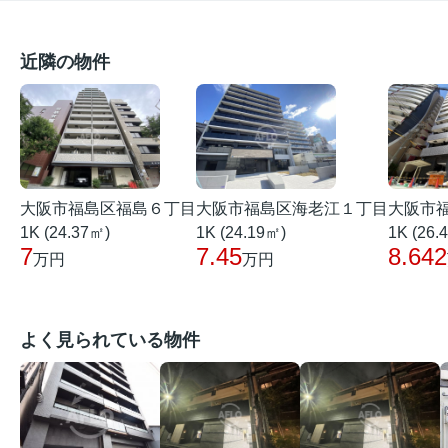
近隣の物件
大阪市福島区福島６丁目
大阪市福島区海老江１丁目
大阪市
1K (24.37㎡)
1K (24.19㎡)
1K (26.
7
7.45
8.642
万円
万円
よく見られている物件