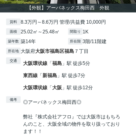
【外観】アーバネックス梅田西 外観
8.3万円～8.6万円 管理/共益費 10,000円
賃料
25.02㎡～25.48㎡
1K
面積
間取り
築14年
3階/11階建
築年数
所在階
大阪府
大阪市福島区
福島
７丁目
所在地
交通
大阪環状線
「
福島
」駅 徒歩5分
東西線
「
新福島
」駅 徒歩7分
大阪環状線
「
大阪
」駅 徒歩12分
備考
◎アーバネックス梅田西◎
弊社『株式会社アフロ』では大阪市はもちろ
んのこと、大阪全域の物件を取り扱っており
ます！！