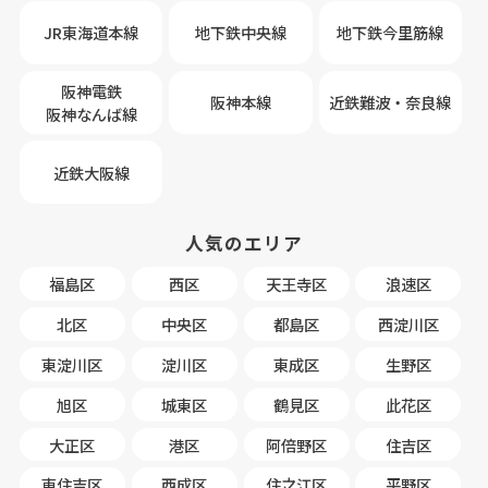
JR東海道本線
地下鉄中央線
地下鉄今里筋線
阪神電鉄
阪神本線
近鉄難波・奈良線
阪神なんば線
近鉄大阪線
人気のエリア
福島区
西区
天王寺区
浪速区
北区
中央区
都島区
西淀川区
東淀川区
淀川区
東成区
生野区
旭区
城東区
鶴見区
此花区
大正区
港区
阿倍野区
住吉区
東住吉区
西成区
住之江区
平野区