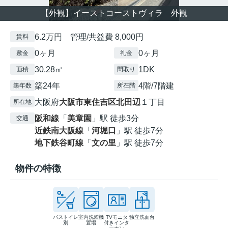
【外観】イーストコーストヴィラ 外観
6.2万円 管理/共益費 8,000円
賃料
0ヶ月
0ヶ月
敷金
礼金
30.28㎡
1DK
面積
間取り
築24年
4階/7階建
築年数
所在階
大阪府
大阪市東住吉区
北田辺
１丁目
所在地
阪和線
「
美章園
」駅 徒歩3分
交通
近鉄南大阪線
「
河堀口
」駅 徒歩7分
地下鉄谷町線
「
文の里
」駅 徒歩7分
物件の特徴
バストイレ
室内洗濯機
TVモニタ
独立洗面台
別
置場
付きインタ