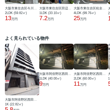
大阪市東住吉区田辺１丁目
大阪市東住吉区今川４丁目
大阪市東住吉区杭全２丁目
1LDK (33.10㎡)
2LDK (59.82㎡)
4LDK (99.76㎡)
2
7.2
13
25
万円
万円
万円
よく見られている物件
大阪市阿倍野区西田辺町１丁目
大阪市阿倍野区西田辺町１丁目
1LDK (40.00㎡)
2LDK (60.00㎡)
1
9
11
万円
万円
大阪市阿倍野区西田辺町１丁目
1K (22.82㎡)
5.8