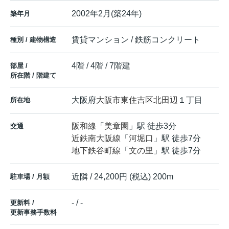
2002年2月(築24年)
築年月
賃貸マンション / 鉄筋コンクリート
種別 / 建物構造
4階 / 4階 / 7階建
部屋 /
所在階 / 階建て
大阪府
大阪市東住吉区
北田辺
１丁目
所在地
阪和線
「
美章園
」駅 徒歩3分
交通
近鉄南大阪線
「
河堀口
」駅 徒歩7分
地下鉄谷町線
「
文の里
」駅 徒歩7分
近隣 / 24,200円 (税込) 200m
駐車場 / 月額
- / -
更新料 /
更新事務手数料