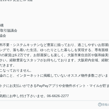
機構
正取引協議会
協会
料不要・システムキッチンなど豊富に揃っており、過ごしやすいお部屋
ングで、落ち着いた生活。ゆったりとした暮らしを実現する、専有面積
物件の家賃は6.2万です。お部屋探しも楽しく。大阪市東住吉区や阪和線美
さい。経験豊富なスタッフがお待ちしております。大阪府内全域、経験
だきます。
こなっておりません。
論のこと、インターネットに掲載していないオススメ物件多数ございま
クにお支払いができるPayPayアプリや全物件ポイント・マイルが貯
。
にお申し付け下さいませ。06-6626-2277
情報