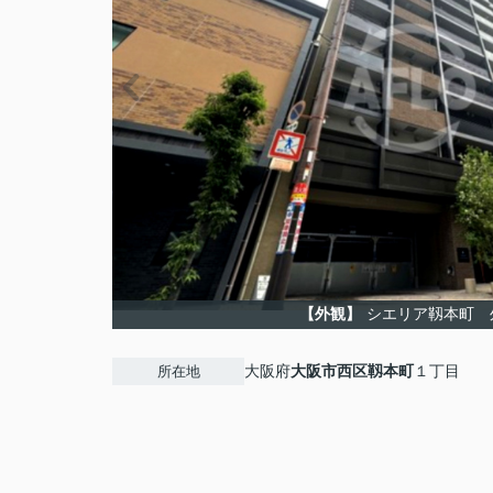
【外観】
シエリア靱本町 
大阪府
大阪市西区
靱本町
１丁目
所在地