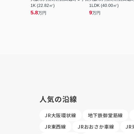
1K (22.82㎡)
1LDK (40.00㎡)
5.8
9
万円
万円
人気の沿線
JR大阪環状線
地下鉄御堂筋線
JR東西線
JRおおさか車線
J