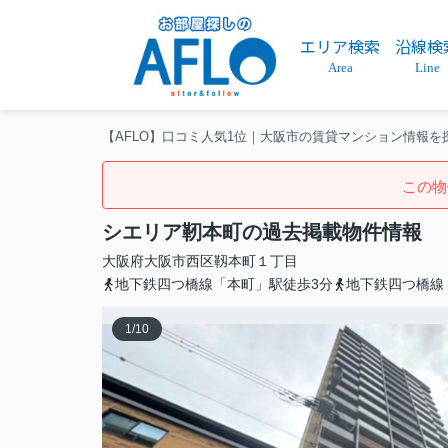
エリア検索
沿線検
Area
Line
【AFLO】口コミ人気1位｜大阪市の賃貸マンション情報を
この物
シエリア靭本町の過去掲載物件情報
大阪府
大阪市西区
靱本町
１丁目
地下鉄四つ橋線「本町」駅徒歩3分
地下鉄四つ橋線
1
/
10