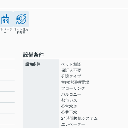
エレベータ
ネット使用
ー
料無料
設備条件
設備条件
ペット相談
保証人不要
分譲タイプ
室内洗濯機置場
ト
フローリング
バルコニー
都市ガス
公営水道
公共下水
24時間換気システム
エレベーター