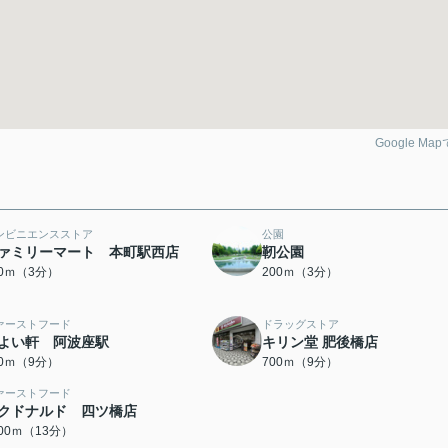
Google Ma
ンビニエンスストア
公園
ァミリーマート 本町駅西店
靭公園
00ｍ（3分）
200ｍ（3分）
ァーストフード
ドラッグストア
よい軒 阿波座駅
キリン堂 肥後橋店
50ｍ（9分）
700ｍ（9分）
ァーストフード
クドナルド 四ツ橋店
000ｍ（13分）