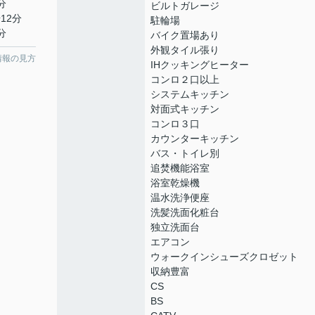
分
ビルトガレージ
12分
駐輪場
分
バイク置場あり
外観タイル張り
情報の見方
IHクッキングヒーター
コンロ２口以上
システムキッチン
対面式キッチン
コンロ３口
カウンターキッチン
バス・トイレ別
追焚機能浴室
浴室乾燥機
温水洗浄便座
洗髪洗面化粧台
独立洗面台
エアコン
ウォークインシューズクロゼット
収納豊富
CS
BS