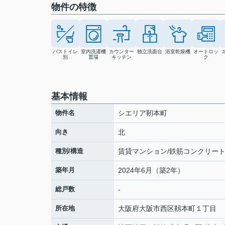
物件の特徴
バストイレ
室内洗濯機
カウンター
独立洗面台
浴室乾燥機
オートロッ
別
置場
キッチン
ク
基本情報
物件名
シエリア靭本町
向き
北
種別/構造
賃貸マンション/鉄筋コンクリー
築年月
2024年6月（築2年）
総戸数
-
所在地
大阪府
大阪市西区
靱本町
１丁目