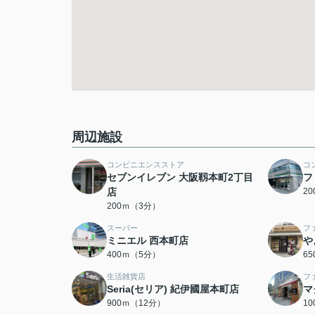
周辺施設
コンビニエンスストア
コ
セブンイレブン 大阪靱本町2丁目
フ
店
2
200ｍ（3分）
スーパー
フ
ミニエル 西本町店
や
400ｍ（5分）
6
生活雑貨店
フ
Seria(セリア) 紀伊國屋本町店
マ
900ｍ（12分）
1