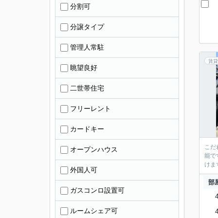
分割可
分譲タイプ
管理人常駐
賃貸
眺望良好
二世帯住宅
フリーレント
カードキー
こだ
オープンハウス
能で
けま
外国人可
部
ガスコンロ設置可
ルームシェア可