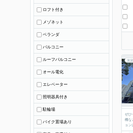
ロフト付き
メゾネット
ベランダ
バルコニー
ルーフバルコニー
賃貸
オール電化
エレベーター
照明器具付き
駐輪場
ぜひ
機な
バイク置場あり
ョン