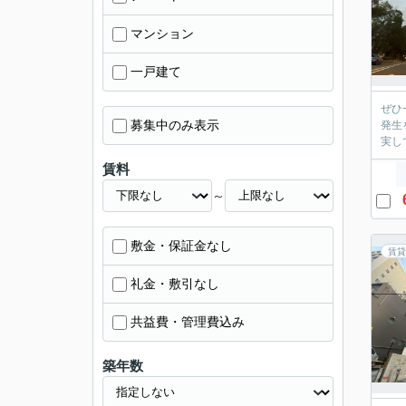
マンション
一戸建て
ぜひ
募集中のみ表示
発生
実し
賃料
～
敷金・保証金なし
賃貸
礼金・敷引なし
共益費・管理費込み
築年数