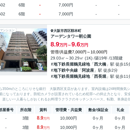
-
602
6階
7,000円
-
-
-
602
6階
7,000円
-
-
マンション
大阪市西区
靱本町
アーデンタワー靭公園
8.9
9.6
万円～
万円
管理/共益費7,000円～10,000円
29.03㎡～30.29㎡ (1K) /築19年 /13階建
地下鉄長堀鶴見緑地
「
西大橋
」駅 徒歩15
地下鉄中央線
「
阿波座
」駅 徒歩2分
地下鉄長堀鶴見緑地
「
西長堀
」駅 徒歩11
ら350mのところにりそな銀行 大阪西区支店があります。室内設備は24時間換気
屋になっております。防犯カメラが設置されているため犯罪への抑止力となり、安
。楽しい一人暮らしがおくれるお料理ラクラクのキッチンスペース。転勤、単身赴任な
部屋番号
所在階
賃料
管理費・共益費
敷金/保証金
礼金
8.9
-
3階
10,000円
0ヶ月
0ヶ月
万円
8.9
-
3階
10,000円
0ヶ月
0ヶ月
万円