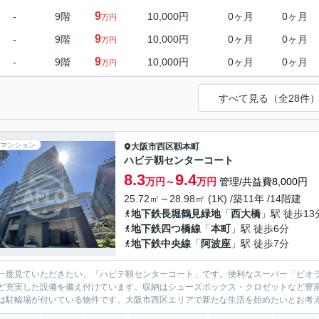
9
-
9階
10,000円
0ヶ月
0ヶ月
万円
9
-
9階
10,000円
0ヶ月
0ヶ月
万円
9
-
9階
10,000円
0ヶ月
0ヶ月
万円
すべて見る（全28件
マンション
大阪市西区
靱本町
ハビテ靱センターコート
8.3
9.4
万円～
万円
管理/共益費8,000円
25.72㎡～28.98㎡ (1K) /築11年 /14階建
地下鉄長堀鶴見緑地
「
西大橋
」駅 徒歩13
地下鉄四つ橋線
「
本町
」駅 徒歩6分
地下鉄中央線
「
阿波座
」駅 徒歩7分
一度見ていただきたい、「ハビテ靱センターコート」です。便利なスーパー「ビオラ
ど充実した設備を備え付けています。収納はシューズボックス・クロゼットなど豊
は駐輪場が付いている物件です。大阪市西区エリアで新たな生活を始めたいとお考えの