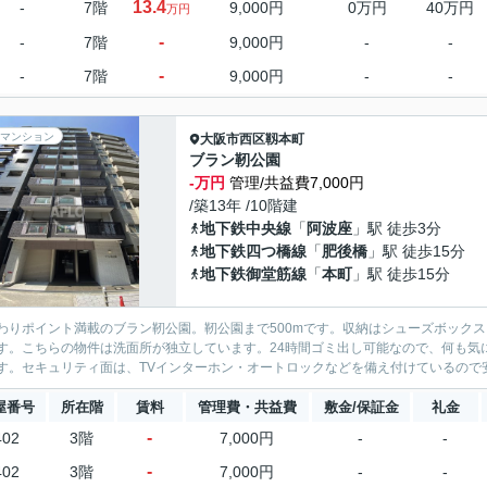
13.4
-
7階
9,000円
0万円
40万円
万円
-
-
7階
9,000円
-
-
-
-
7階
9,000円
-
-
マンション
大阪市西区
靱本町
ブラン靭公園
-万円
管理/共益費7,000円
/築13年 /10階建
地下鉄中央線
「
阿波座
」駅 徒歩3分
地下鉄四つ橋線
「
肥後橋
」駅 徒歩15分
地下鉄御堂筋線
「
本町
」駅 徒歩15分
わりポイント満載のブラン靭公園。靭公園まで500mです。収納はシューズボック
す。こちらの物件は洗面所が独立しています。24時間ゴミ出し可能なので、何も気
す。セキュリティ面は、TVインターホン・オートロックなどを備え付けているので安
屋番号
所在階
賃料
管理費・共益費
敷金/保証金
礼金
-
402
3階
7,000円
-
-
-
402
3階
7,000円
-
-