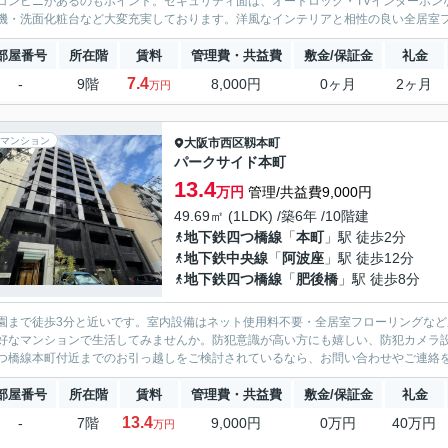
コンビニがあるのもポイント。セキュリティ面は、オートロック・TVインターホン
機・洗面化粧台など大変充実しております。洋風なインテリアと相性の良い全居室フロ
部屋番号
所在階
賃料
管理費・共益費
敷金/保証金
礼金
7.4
-
9階
8,000円
0ヶ月
2ヶ月
万円
マンション
大阪市西区
靱本町
パークサイド本町
13.4
万円
管理/共益費9,000円
49.69㎡ (1LDK) /築6年 /10階建
地下鉄四つ橋線
「
本町
」駅 徒歩2分
地下鉄中央線
「
阿波座
」駅 徒歩12分
地下鉄四つ橋線
「
肥後橋
」駅 徒歩8分
園まで徒歩3分と近いです。室内設備はネット使用料不要・全居室フローリングな
好なマンションで生活してみませんか。防犯意識が高い方にも嬉しい、防犯カメラ設
つ橋線本町付近までのお引っ越しをご検討されているなら、お問い合わせやご連絡をお
部屋番号
所在階
賃料
管理費・共益費
敷金/保証金
礼金
13.4
-
7階
9,000円
0万円
40万円
万円