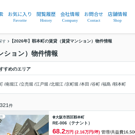
索
お気に入り
閲覧履歴
会社情報
お問合せ
店舗情報
Favorite
History
Company
Contact
Shop
【2026年】靱本町の賃貸（賃貸マンション）物件情報
探す
マンション）物件情報
すすめのエリア
町
/
南堀江
/
立売堀
/
江戸堀
/
北堀江
/
京町堀
/
本田
/
谷町
/
福島
/
靱本町
321
件
所
大阪市西区
靱本町
RE-006（テナント）
68.2
万円 (2.16万円/坪)
管理/共益費16,50