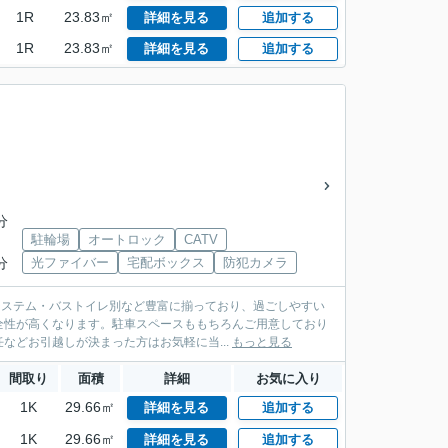
1R
23.83㎡
詳細を見る
追加する
1R
23.83㎡
詳細を見る
追加する
分
駐輪場
オートロック
CATV
分
光ファイバー
宅配ボックス
防犯カメラ
システム・バストイレ別など豊富に揃っており、過ごしやすい
全性が高くなります。駐車スペースももちろんご用意しており
どお引越しが決まった方はお気軽に当...
もっと見る
間取り
面積
詳細
お気に入り
1K
29.66㎡
詳細を見る
追加する
1K
29.66㎡
詳細を見る
追加する