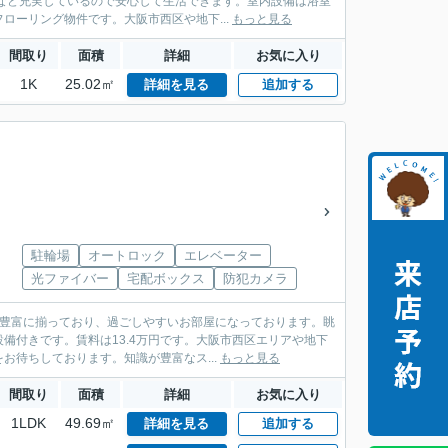
など充実しているので安心して生活できます。室内設備は浴室
ーリング物件です。大阪市西区や地下...
もっと見る
間取り
面積
詳細
お気に入り
1K
25.02㎡
詳細を見る
追加する
駐輪場
オートロック
エレベーター
光ファイバー
宅配ボックス
防犯カメラ
ど豊富に揃っており、過ごしやすいお部屋になっております。眺
備付きです。賃料は13.4万円です。大阪市西区エリアや地下
待ちしております。知識が豊富なス...
もっと見る
間取り
面積
詳細
お気に入り
1LDK
49.69㎡
詳細を見る
追加する