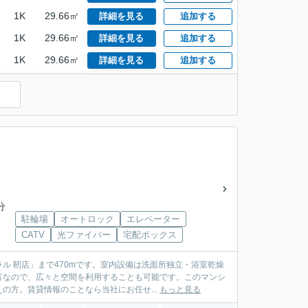
1K
29.66㎡
詳細を見る
追加する
1K
29.66㎡
詳細を見る
追加する
1K
29.66㎡
詳細を見る
追加する
）
分
駐輪場
オートロック
エレベーター
CATV
光ファイバー
宅配ボックス
ル 靭店」まで470mです。室内設備は洗面所独立・浴室乾燥
富なので、広々と空間を利用することも可能です。このマンシ
方。賃貸情報のことなら当社にお任せ...
もっと見る