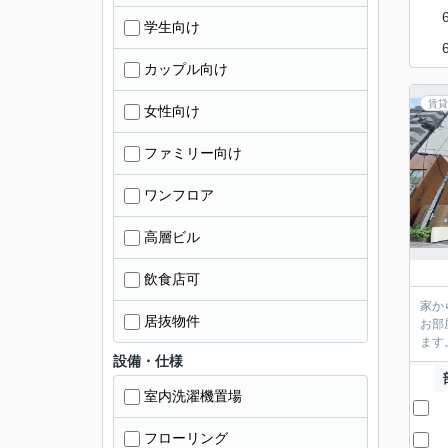
学生向け
カップル向け
賃貸
女性向け
ファミリー向け
ワンフロア
高層ビル
飲食店可
家か
居抜物件
お部
ます
設備・仕様
室内洗濯機置場
フローリング