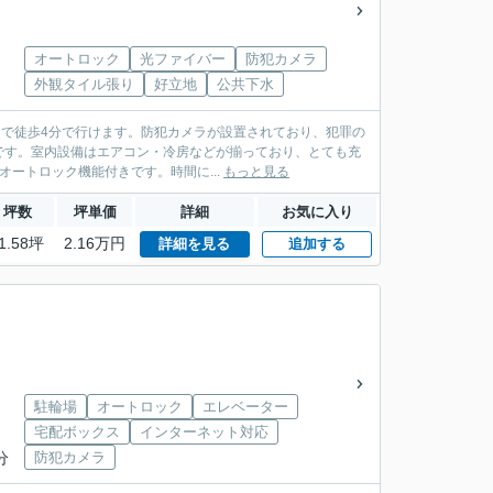
オートロック
光ファイバー
防犯カメラ
外観タイル張り
好立地
公共下水
店まで徒歩4分で行けます。防犯カメラが設置されており、犯罪の
です。室内設備はエアコン・冷房などが揃っており、とても充
ートロック機能付きです。時間に...
もっと見る
坪数
坪単価
詳細
お気に入り
1.58坪
2.16万円
詳細を見る
追加する
駐輪場
オートロック
エレベーター
宅配ボックス
インターネット対応
分
防犯カメラ