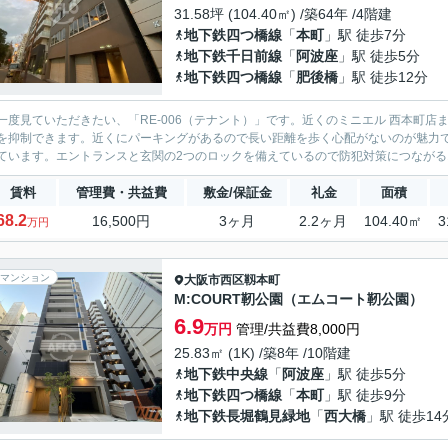
31.58坪 (104.40㎡) /築64年 /4階建
地下鉄四つ橋線
「
本町
」駅 徒歩7分
地下鉄千日前線
「
阿波座
」駅 徒歩5分
地下鉄四つ橋線
「
肥後橋
」駅 徒歩12分
一度見ていただきたい、「RE-006（テナント）」です。近くのミニエル 西本町
を抑制できます。近くにパーキングがあるので長い距離を歩く心配がないのが魅力
ています。エントランスと玄関の2つのロックを備えているので防犯対策につながるオ
賃料
管理費・共益費
敷金/保証金
礼金
面積
68.2
16,500円
3ヶ月
2.2ヶ月
104.40㎡
3
万円
マンション
大阪市西区
靱本町
M:COURT靭公園（エムコート靭公園）
6.9
万円
管理/共益費8,000円
25.83㎡ (1K) /築8年 /10階建
地下鉄中央線
「
阿波座
」駅 徒歩5分
地下鉄四つ橋線
「
本町
」駅 徒歩9分
地下鉄長堀鶴見緑地
「
西大橋
」駅 徒歩14