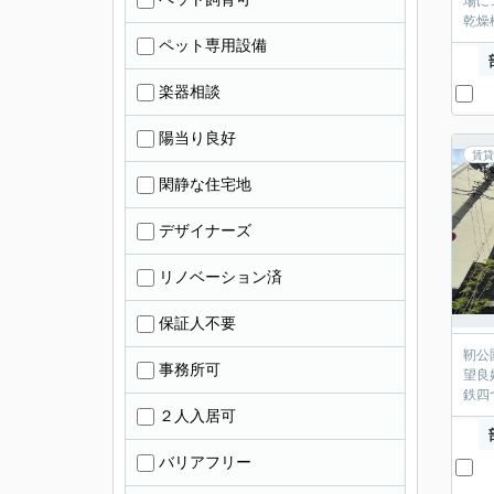
場に
乾燥
ペット専用設備
楽器相談
陽当り良好
賃貸
閑静な住宅地
デザイナーズ
リノベーション済
保証人不要
靭公
事務所可
望良
鉄四
２人入居可
バリアフリー