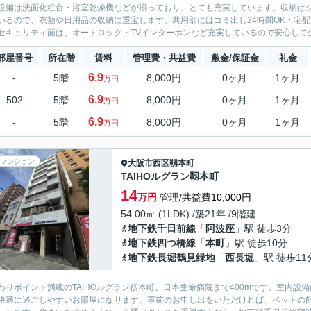
設備は洗面化粧台・浴室乾燥機などが揃っており、とても充実しています。収納は
いるので、衣類や日用品の収納に重宝します。共用部にはゴミ出し24時間OK・宅
セキュリティ面は、オートロック・TVインターホンなど充実しているので安心して生
部屋番号
所在階
賃料
管理費・共益費
敷金/保証金
礼金
6.9
-
5階
8,000円
0ヶ月
1ヶ月
万円
6.9
502
5階
8,000円
0ヶ月
1ヶ月
万円
6.9
-
5階
8,000円
0ヶ月
1ヶ月
万円
マンション
大阪市西区
靱本町
TAIHOルグラン靱本町
14
万円
管理/共益費10,000円
54.00㎡ (1LDK) /築21年 /9階建
地下鉄千日前線
「
阿波座
」駅 徒歩3分
地下鉄四つ橋線
「
本町
」駅 徒歩10分
地下鉄長堀鶴見緑地
「
西長堀
」駅 徒歩11
わりポイント満載のTAIHOルグラン靱本町。日本生命病院まで400mです。室内
快適に過ごしやすいお部屋になります。事前のお申し出をいただければ、ペットの