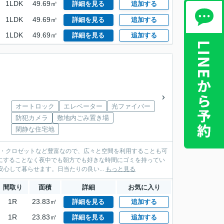
1LDK
49.69㎡
詳細を見る
追加する
1LDK
49.69㎡
詳細を見る
追加する
1LDK
49.69㎡
詳細を見る
追加する
オートロック
エレベーター
光ファイバー
防犯カメラ
敷地内ごみ置き場
閑静な住宅地
ス・クロゼットなど豊富なので、広々と空間を利用することも可
にすることなく夜中でも朝方でも好きな時間にゴミを持ってい
心して暮らせます。日当たりの良い...
もっと見る
間取り
面積
詳細
お気に入り
1R
23.83㎡
詳細を見る
追加する
1R
23.83㎡
詳細を見る
追加する