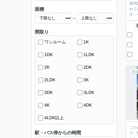
室内
面積
れて
す。
～
間取り
ワンルーム
1K
1DK
1LDK
2K
2DK
賃貸
2LDK
3K
3DK
3LDK
4K
4DK
4LDK以上
こだ
駅・バス停からの時間
で、