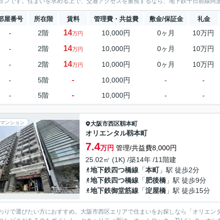
ョンです。住まいを求める上で、交通アクセスを重視するなら、地下鉄千日前線阿波座
部屋番号
所在階
賃料
管理費・共益費
敷金/保証金
礼金
14
-
2階
10,000円
0ヶ月
10万円
万円
14
-
2階
10,000円
0ヶ月
10万円
万円
14
-
2階
10,000円
0ヶ月
10万円
万円
-
-
5階
10,000円
-
-
-
-
5階
10,000円
-
-
マンション
大阪市西区
靱本町
オリエンタル靱本町
7.4
万円
管理/共益費8,000円
25.02㎡ (1K) /築14年 /11階建
地下鉄四つ橋線
「
本町
」駅 徒歩2分
地下鉄四つ橋線
「
肥後橋
」駅 徒歩9分
地下鉄御堂筋線
「
淀屋橋
」駅 徒歩15分
わりで選びたい方におすすめ。大阪市西区エリアで住まいをお探しなら「オリエン