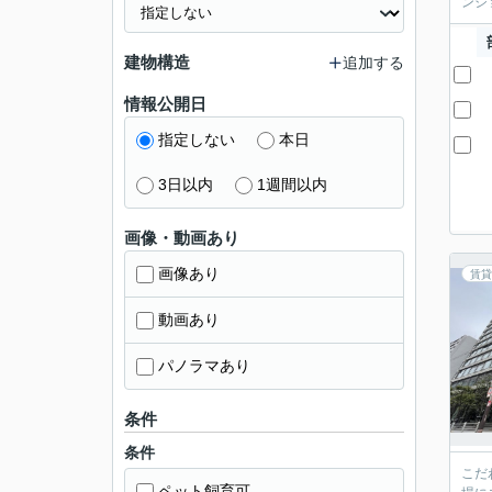
ンシ
建物構造
追加する
情報公開日
指定しない
本日
3日以内
1週間以内
画像・動画あり
画像あり
賃貸
動画あり
パノラマあり
条件
条件
こだ
ペット飼育可