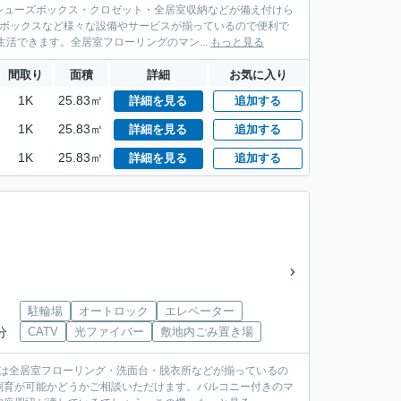
シューズボックス・クロゼット・全居室収納などが備え付けら
配ボックスなど様々な設備やサービスが揃っているので便利で
活できます。全居室フローリングのマン...
もっと見る
間取り
面積
詳細
お気に入り
1K
25.83㎡
詳細を見る
追加する
1K
25.83㎡
詳細を見る
追加する
1K
25.83㎡
詳細を見る
追加する
駐輪場
オートロック
エレベーター
分
CATV
光ファイバー
敷地内ごみ置き場
設備は全居室フローリング・洗面台・脱衣所などが揃っているの
飼育が可能かどうかご相談いただけます。バルコニー付きのマ