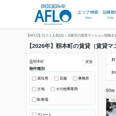
エリア検索
沿線検
Area
Line
【AFLO】口コミ人気1位｜大阪市の賃貸マンション情報を
【2026年】靱本町の賃貸（賃貸
お
靱本町
変更
物件種別
新
居住用
店舗
事務所
土地
その他事業用
50
棟
駐車場
事務
アパート