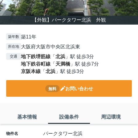
【外観】パークタワー北浜 外観
築11年
築年数
大阪府大阪市中央区北浜東
所在地
地下鉄堺筋線
「
北浜
」駅 徒歩3分
交通
地下鉄谷町線
「
天満橋
」駅 徒歩7分
京阪本線
「
北浜
」駅 徒歩3分
お問い合わせ
無料
基本情報
設備条件
周辺環境
パークタワー北浜
物件名