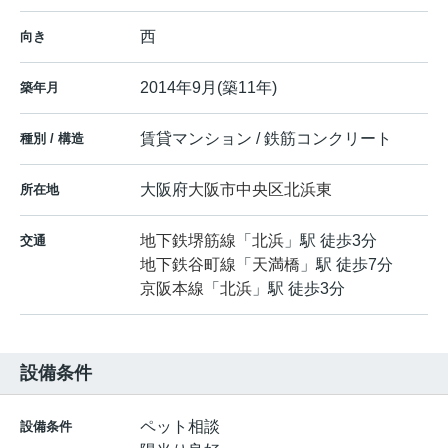
西
向き
2014年9月(築11年)
築年月
賃貸マンション / 鉄筋コンクリート
種別 / 構造
大阪府
大阪市中央区
北浜東
所在地
地下鉄堺筋線
「
北浜
」駅 徒歩3分
交通
地下鉄谷町線
「
天満橋
」駅 徒歩7分
京阪本線
「
北浜
」駅 徒歩3分
設備条件
ペット相談
設備条件