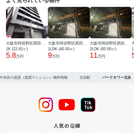
よく見られている物件
大阪市阿倍野区西田辺町１丁目
大阪市阿倍野区西田辺町１丁目
大阪市阿倍野区西田辺町１丁目
1K (22.82㎡)
1LDK (40.00㎡)
2LDK (60.00㎡)
1
5.8
9
11
万円
万円
万円
市中央区の賃貸（賃貸マンション）物件情報
北浜駅
パークタワー北浜
人気の沿線