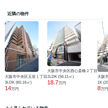
近隣の物件
大阪市中央区西心斎橋２丁目
大阪市中央区玉造１丁目
大阪
2LDK (56.11㎡)
18.7
3LDK (60.16㎡)
1K (2
万円
14
8
万円
万