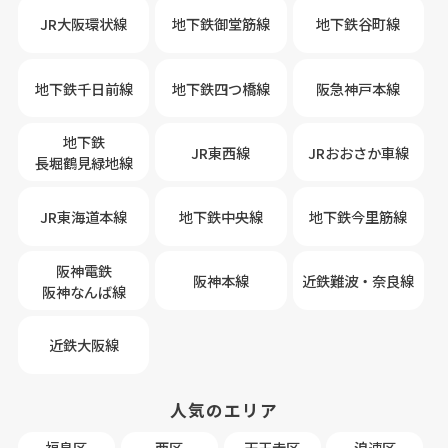
JR大阪環状線
地下鉄御堂筋線
地下鉄谷町線
地下鉄千日前線
地下鉄四つ橋線
阪急神戸本線
地下鉄
JR東西線
JRおおさか車線
長堀鶴見緑地線
JR東海道本線
地下鉄中央線
地下鉄今里筋線
阪神電鉄
阪神本線
近鉄難波・奈良線
阪神なんば線
近鉄大阪線
人気のエリア
福島区
西区
天王寺区
浪速区