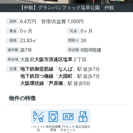
【外観】グランパシフィック塩草公園 外観
6.4万円 管理/共益費 7,000円
賃料
0ヶ月
0ヶ月
敷金
礼金
21.83㎡
1K
面積
間取り
築7年
6階/8階建
築年数
所在階
大阪府
大阪市浪速区
塩草
２丁目
所在地
地下鉄御堂筋線
「
なんば
」駅 徒歩7分
交通
地下鉄四つ橋線
「
大国町
」駅 徒歩7分
大阪環状線
「
芦原橋
」駅 徒歩5分
物件の特徴
バストイレ
室内洗濯機
TVモニタ
独立洗面台
別
置場
付きインタ