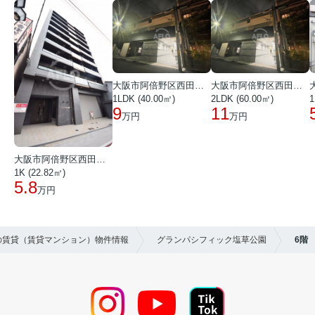
大阪市阿倍野区西田辺町１丁目
大阪市阿倍野区西田辺町１丁目
1LDK (40.00㎡)
2LDK (60.00㎡)
1
9
11
万円
万円
大阪市阿倍野区西田辺町１丁目
1K (22.82㎡)
5.8
万円
区の賃貸（賃貸マンション）物件情報
グランパシフィック塩草公園
6階