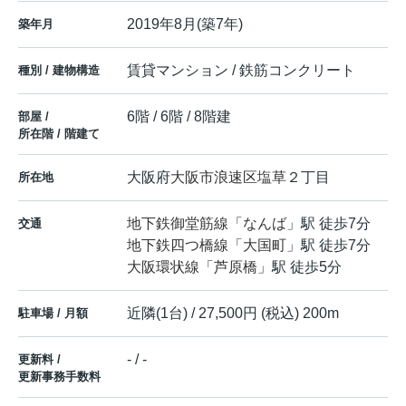
2019年8月(築7年)
築年月
賃貸マンション / 鉄筋コンクリート
種別 / 建物構造
6階 / 6階 / 8階建
部屋 /
所在階 / 階建て
大阪府
大阪市浪速区
塩草
２丁目
所在地
地下鉄御堂筋線
「
なんば
」駅 徒歩7分
交通
地下鉄四つ橋線
「
大国町
」駅 徒歩7分
大阪環状線
「
芦原橋
」駅 徒歩5分
近隣(1台) / 27,500円 (税込) 200m
駐車場 / 月額
- / -
更新料 /
更新事務手数料