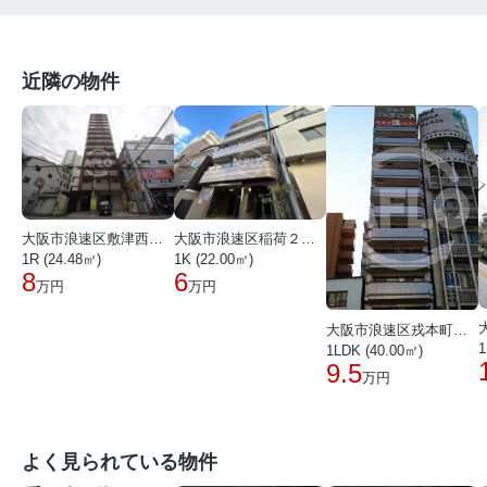
近隣の物件
大阪市浪速区稲荷２丁目
大阪市浪速区敷津西１丁目
1K (22.00㎡)
1R (24.48㎡)
6
8
万円
万円
大阪市浪速区戎本町１丁目
1
1LDK (40.00㎡)
9.5
万円
よく見られている物件