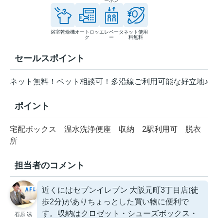
ーホン
浴室乾燥機
オートロッ
エレベータ
ネット使用
ク
ー
料無料
セールスポイント
ネット無料！ペット相談可！多沿線ご利用可能な好立地♪
ポイント
宅配ボックス
温水洗浄便座
収納
2駅利用可
脱衣
所
担当者のコメント
近くにはセブンイレブン 大阪元町3丁目店(徒
歩2分)がありちょっとした買い物に便利で
す。収納はクロゼット・シューズボックス・
石原 颯