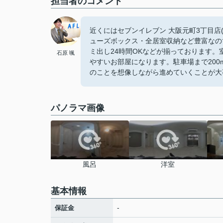
担当者のコメント
近くにはセブンイレブン 大阪元町3丁目店
ューズボックス・全居室収納など豊富なの
ミ出し24時間OKなどが揃っております
石原 颯
やすいお部屋になります。駐車場まで20
のことを想像しながら進めていくことが大
パノラマ画像
風呂
洋室
基本情報
-
保証金