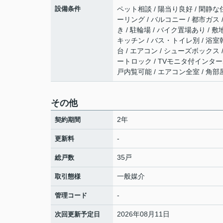
設備条件
ペット相談 / 陽当り良好 / 閑静な住
ーリング / バルコニー / 都市ガス 
き / 駐輪場 / バイク置場あり /
キッチン / バス・トイレ別 / 浴室乾
台 / エアコン / シューズボックス / 
ートロック / TVモニタ付インターホ
戸内覧可能 / エアコン全室 / 角
その他
2年
契約期間
-
更新料
35戸
総戸数
一般媒介
取引態様
-
管理コード
2026年08月11日
次回更新予定日