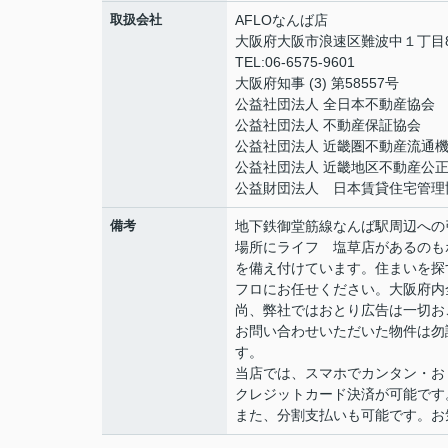
取扱会社
AFLOなんば店
大阪府大阪市浪速区難波中１丁目8
TEL:06-6575-9601
大阪府知事 (3) 第58557号
公益社団法人 全日本不動産協会
公益社団法人 不動産保証協会
公益社団法人 近畿圏不動産流通
公益社団法人 近畿地区不動産公
公益財団法人 日本賃貸住宅管理
備考
地下鉄御堂筋線なんば駅周辺への
場所にライフ 塩草店があるのも
を備え付けています。住まいを探
フロにお任せください。大阪府内
尚、弊社ではおとり広告は一切お
お問い合わせいただいた物件は勿
す。
当店では、スマホでカンタン・おト
クレジットカード決済が可能です
また、分割支払いも可能です。お気軽