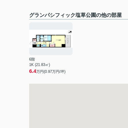
グランパシフィック塩草公園の他の部屋
6階
1K (21.83㎡)
6.4
万円(
0.97
万円/坪)