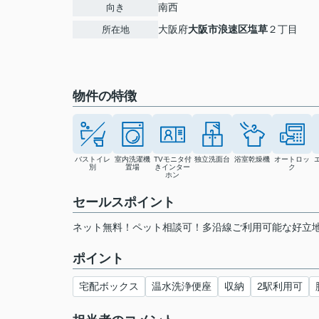
南西
向き
大阪府
大阪市浪速区
塩草
２丁目
所在地
物件の特徴
バストイレ
室内洗濯機
TVモニタ付
独立洗面台
浴室乾燥機
オートロッ
別
置場
きインター
ク
ホン
セールスポイント
ネット無料！ペット相談可！多沿線ご利用可能な好立地
ポイント
宅配ボックス
温水洗浄便座
収納
2駅利用可