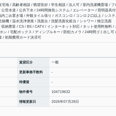
宅地 / 高齢者相談 / 眺望良好 / 学生相談 / 法人可 / 室内洗濯機置場 / フ
/ 公営水道 / 公共下水 / 24時間換気システム / エレベーター / 照明器具付
 敷地内ごみ置き場 / 外観タイル張り / ガスコンロ / コンロ２口以上 / シス
燥機 / 温水洗浄便座 / 洗面台 / 洗髪洗面化粧台 / シャワー / 独立洗面
収納豊富 / CS / BS / CATV / インターネット対応 / ネット使用料無料 /
ン / 宅配ボックス / ディンプルキー / 防犯カメラ / 24時間ゴミ出し可 /
部屋 / 初期費用カード決済可
一般
賃貸区分
-
更新事務手数料
-
特優賃
104719632
物件番号
2026年07月28日
情報更新日