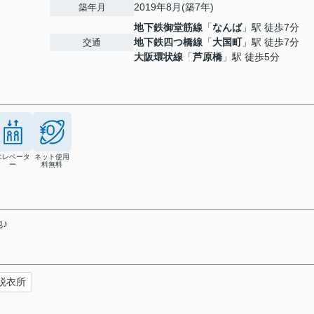
2019年8月(築7年)
築年月
地下鉄御堂筋線
「
なんば
」駅 徒歩7分
地下鉄四つ橋線
「
大国町
」駅 徒歩7分
交通
大阪環状線
「
芦原橋
」駅 徒歩5分
エレベータ
ネット使用
ー
料無料
♪
脱衣所