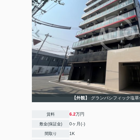
【外観】
グランパシフィック塩草
6.2
万円
賃料
0ヶ月(-)
敷金(保証金)
1K
間取り