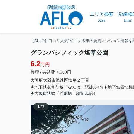
エリア検索
沿線検
Area
Line
【AFLO】口コミ人気1位｜大阪市の賃貸マンション情報を
グランパシフィック塩草公園
6.2
万円
管理 / 共益費 7,000円
大阪府
大阪市浪速区
塩草
２丁目
地下鉄御堂筋線「なんば」駅徒歩7分
地下鉄四つ橋
大阪環状線「芦原橋」駅徒歩5分
1
/
27