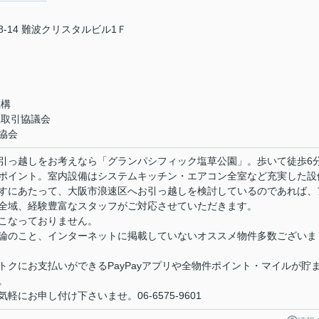
-14 難波クリスタルビル1Ｆ
機構
正取引協議会
協会
引っ越しをお考えなら「グランパシフィック塩草公園」。歩いて徒歩6
ポイント。室内設備はシステムキッチン・エアコン全室など充実した設
すにあたって、大阪市浪速区へお引っ越しを検討しているのであれば、
全域、経験豊富なスタッフがご対応させていただきます。
こなっておりません。
論のこと、インターネットに掲載していないオススメ物件多数ございま
クにお支払いができるPayPayアプリや全物件ポイント・マイルが貯
。
にお申し付け下さいませ。06-6575-9601