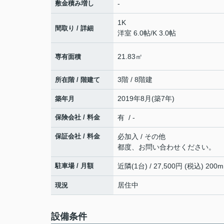
敷金積み増し
-
1K
間取り / 詳細
洋室 6.0帖
/
K 3.0帖
21.83㎡
専有面積
3階 / 8階建
所在階 / 階建て
2019年8月(築7年)
築年月
保険会社 / 料金
有 / -
保証会社 / 料金
必加入 / その他
都度、お問い合わせください。
駐車場 / 月額
近隣(1台) / 27,500円 (税込) 200m
居住中
現況
設備条件