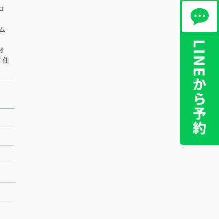
ロ
テム
 オ
 住