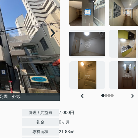
公園 外観
7,000円
管理 / 共益費
0ヶ月
礼金
21.83㎡
専有面積