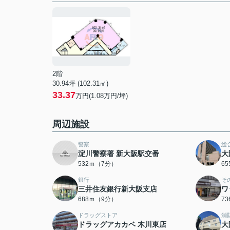
2階
30.94坪 (102.31㎡)
33.37
万円(1.08万円/坪)
周辺施設
警察
総
淀川警察署 新大阪駅交番
大
532ｍ（7分）
6
銀行
そ
三井住友銀行新大阪支店
ワ
688ｍ（9分）
7
ドラッグストア
消
ドラッグアカカベ 木川東店
大