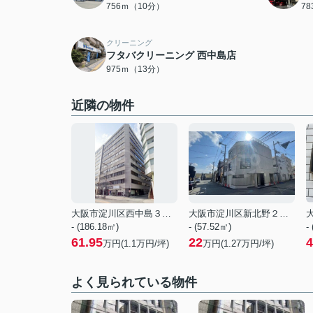
756ｍ（10分）
7
クリーニング
フタバクリーニング 西中島店
975ｍ（13分）
近隣の物件
大阪市淀川区西中島３丁目
大阪市淀川区新北野２丁目
- (186.18㎡)
- (57.52㎡)
-
61.95
22
4
万円(
1.1
万円/坪)
万円(
1.27
万円/坪)
よく見られている物件