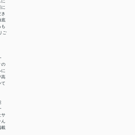
スに
涯に
だき
徹底
るも
りご
━
ィの
ルに
が高
いて
能
━
社サ
そん
掲載
。