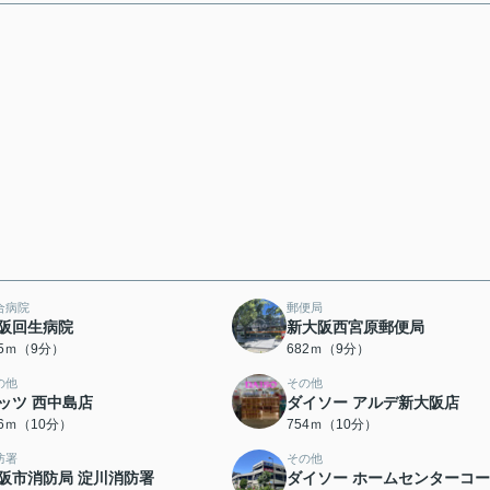
合病院
郵便局
阪回生病院
新大阪西宮原郵便局
55ｍ（9分）
682ｍ（9分）
の他
その他
ッツ 西中島店
ダイソー アルデ新大阪店
36ｍ（10分）
754ｍ（10分）
防署
その他
阪市消防局 淀川消防署
ダイソー ホームセンターコ