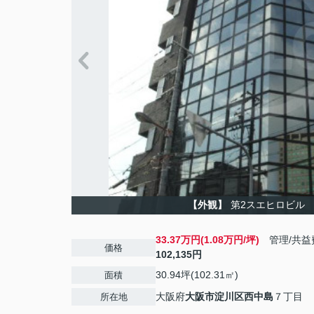
【外観】
第2スエヒロビル
33.37万円(1.08万円/坪)
管理/共益
価格
102,135円
30.94坪(102.31㎡)
面積
大阪府
大阪市淀川区
西中島
７丁目
所在地