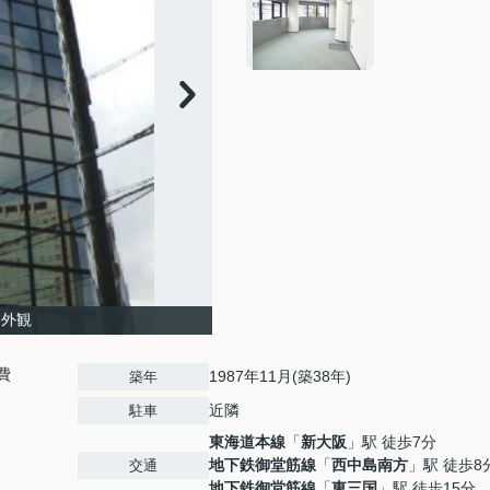
 外観
費
1987年11月(築38年)
築年
近隣
駐車
東海道本線
「
新大阪
」駅 徒歩7分
地下鉄御堂筋線
「
西中島南方
」駅 徒歩8
交通
地下鉄御堂筋線
「
東三国
」駅 徒歩15分