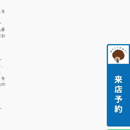
しを
━
も多
なお
━
り、
ま
トを
良の
━