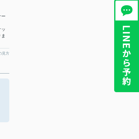
ナー
ケッ
りま
の見方