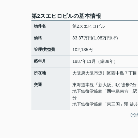
第2スエヒロビルの基本情報
物件名
第2スエヒロビル
価格
33.37万円(1.08万円/坪)
管理/共益費
102,135円
築年月
1987年11月（築38年）
所在地
大阪府
大阪市淀川区
西中島
７丁目
交通
東海道本線
「
新大阪
」駅 徒歩7分
地下鉄御堂筋線
「
西中島南方
」駅
分
地下鉄御堂筋線
「
東三国
」駅 徒歩