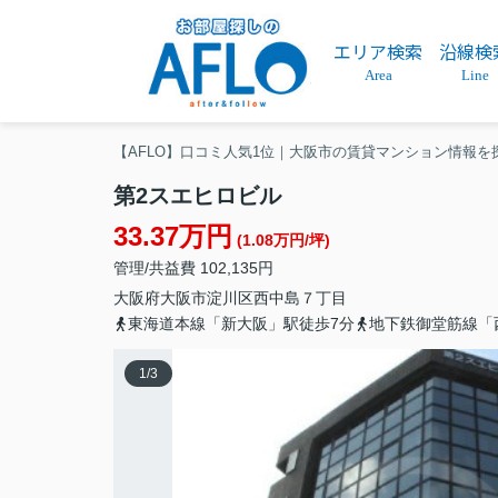
エリア検索
沿線検
Area
Line
【AFLO】口コミ人気1位｜大阪市の賃貸マンション情報を
第2スエヒロビル
33.37万円
(1.08万円/坪)
管理/共益費 102,135円
大阪府
大阪市淀川区
西中島
７丁目
東海道本線「新大阪」駅徒歩7分
地下鉄御堂筋線「
1
/
3