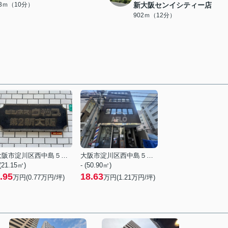
83ｍ（10分）
新大阪センイシティー店
902ｍ（12分）
大阪市淀川区西中島５丁目
大阪市淀川区西中島５丁目
 (21.15㎡)
- (50.90㎡)
.95
18.63
万円(
0.77
万円/坪)
万円(
1.21
万円/坪)