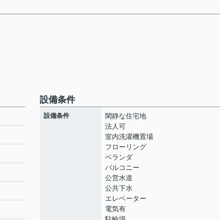
設備条件
設備条件
閑静な住宅地
法人可
室内洗濯機置場
フローリング
ト
ベランダ
バルコニー
公営水道
公共下水
エレベーター
電気有
駐輪場