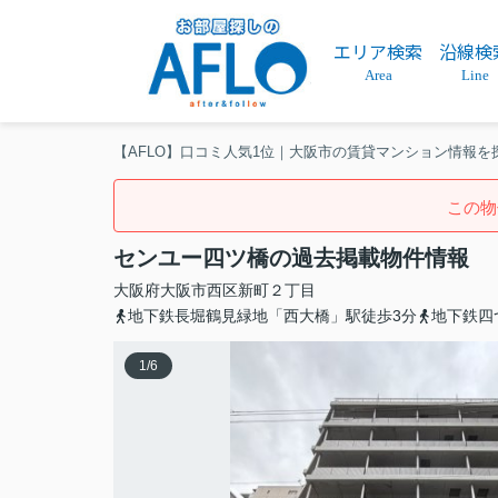
エリア検索
沿線検
Area
Line
【AFLO】口コミ人気1位｜大阪市の賃貸マンション情報を
この物
センユー四ツ橋の過去掲載物件情報
大阪府
大阪市西区
新町
２丁目
地下鉄長堀鶴見緑地「西大橋」駅徒歩3分
地下鉄四
1
/
6