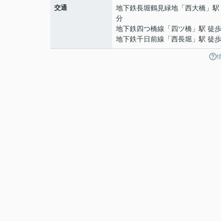
交通
地下鉄長堀鶴見緑地
「
西大橋
」駅
分
地下鉄四つ橋線
「
四ツ橋
」駅 徒歩
地下鉄千日前線
「
西長堀
」駅 徒歩