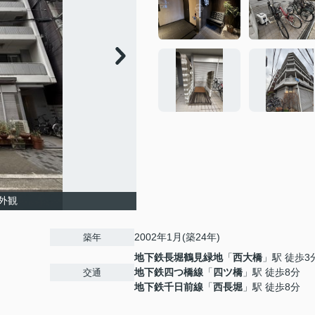
外観
2002年1月(築24年)
築年
地下鉄長堀鶴見緑地
「
西大橋
」駅 徒歩3
地下鉄四つ橋線
「
四ツ橋
」駅 徒歩8分
交通
地下鉄千日前線
「
西長堀
」駅 徒歩8分