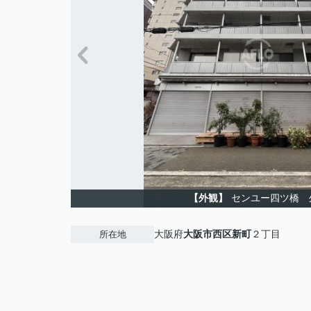
【外観】
センユー四ツ橋 
大阪府
大阪市西区
新町
２丁目
所在地