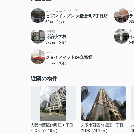
コンビニエンスストア
ス
セブンイレブン 大阪新町2丁目店
ラ
50ｍ（1分）
2
小学校
ス
明治小学校
イ
370ｍ（5分）
5
ジム
ジョイフィット24立売堀
680ｍ（9分）
近隣の物件
大阪市西区南堀江１丁目
大阪市西区南堀江１丁目
2LDK (72.10㎡)
2LDK (78.17㎡)
1