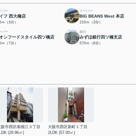
ーパー
スーパー
イフ 西大橋店
BIG BEANS West 本店
00ｍ（3分）
210ｍ（3分）
ーパー
銀行
オンフードスタイル四ツ橋店
みずほ銀行四ツ橋支店
40ｍ（7分）
570ｍ（8分）
大阪市西区南堀江３丁目
大阪市西区新町１丁目
LDK (29.96㎡)
2LDK (57.00㎡)