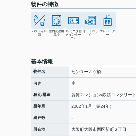
物件の特徴
バストイレ
室内洗濯機
TVモニタ付
オートロッ
エレベータ
別
置場
きインター
ク
ー
ホン
基本情報
物件名
センユー四ツ橋
向き
南
種別/構造
賃貸マンション/鉄筋コンクリー
築年月
2002年1月（築24年）
総戸数
-
所在地
大阪府
大阪市西区
新町
２丁目