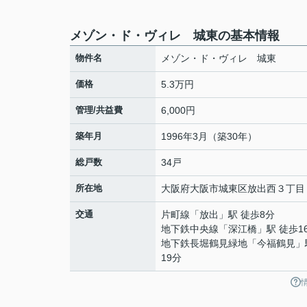
メゾン・ド・ヴィレ 城東の基本情報
物件名
メゾン・ド・ヴィレ 城東
価格
5.3万円
管理/共益費
6,000円
築年月
1996年3月（築30年）
総戸数
34戸
所在地
大阪府
大阪市城東区
放出西
３丁目
交通
片町線
「
放出
」駅 徒歩8分
地下鉄中央線
「
深江橋
」駅 徒歩1
地下鉄長堀鶴見緑地
「
今福鶴見
」
19分