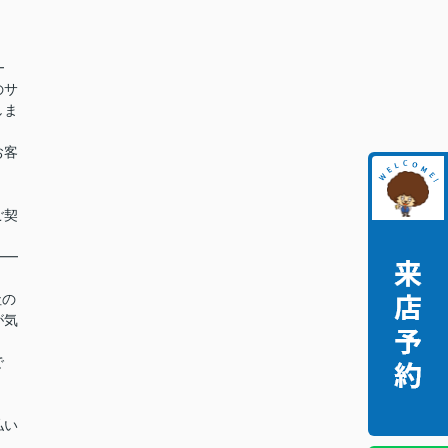
━
のサ
しま
お客
ご契
━━
社の
が気
で
払い