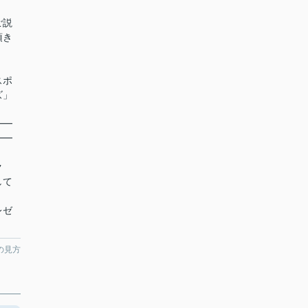
ご説
頂き
スポ
ズ」
━━
━━
ク
して
レゼ
の見方