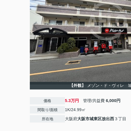
【外観】
メゾン・ド・ヴィレ 
5.3万円
管理/共益費
6,000円
価格
1K/24.99㎡
間取り/面積
大阪府
大阪市城東区
放出西
３丁目
所在地