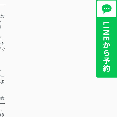
━━
に対
や
ま
で、
ルも
評で
！
━
ター
も多
提案
━━
り、
頂き