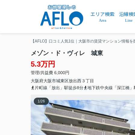
エリア検索
沿線検
Area
Line
【AFLO】口コミ人気1位｜大阪市の賃貸マンション情報を
メゾン・ド・ヴィレ 城東
5.3万円
管理/共益費 6,000円
大阪府
大阪市城東区
放出西
３丁目
片町線「放出」駅徒歩8分
地下鉄中央線「深江橋」
1
/
26