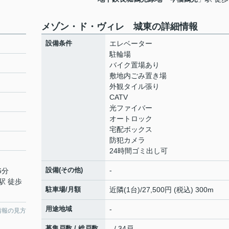
メゾン・ド・ヴィレ 城東の詳細情報
設備条件
エレベーター
駐輪場
バイク置場あり
敷地内ごみ置き場
外観タイル張り
CATV
光ファイバー
オートロック
宅配ボックス
防犯カメラ
24時間ゴミ出し可
設備(その他)
-
6分
駅 徒歩
駐車場/月額
近隣(1台)/27,500円 (税込) 300m
用途地域
-
情報の見方
募集戸数 / 総戸数
- / 34戸