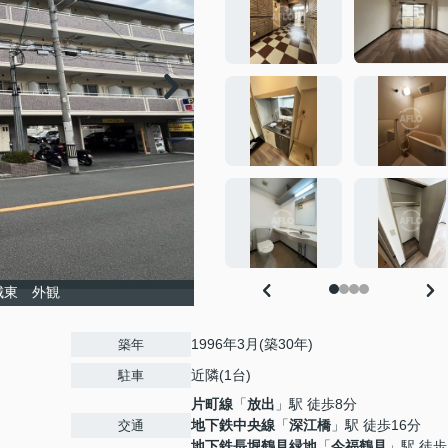
城東 外観
1996年3月(築30年)
築年
近隣(1台)
駐車
片町線
「
放出
」駅 徒歩8分
地下鉄中央線
「
深江橋
」駅 徒歩16分
交通
地下鉄長堀鶴見緑地
「
今福鶴見
」駅 徒歩