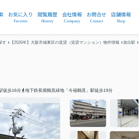
索
お気に入り
閲覧履歴
会社情報
お問合せ
店舗情報
Favorite
History
Company
Contact
Shop
探す
【2026年】大阪市城東区の賃貸（賃貸マンション）物件情報
放出駅
駅徒歩16分
地下鉄長堀鶴見緑地「今福鶴見」駅徒歩19分