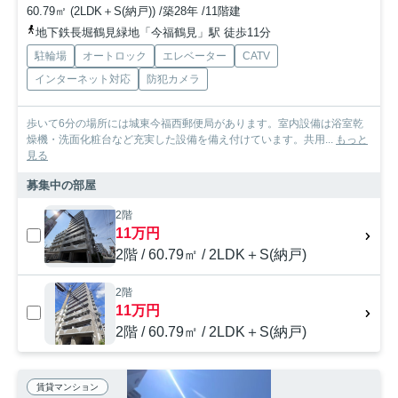
60.79㎡ (2LDK＋S(納戸)) /築28年 /11階建
地下鉄長堀鶴見緑地「今福鶴見」駅 徒歩11分
駐輪場
オートロック
エレベーター
CATV
インターネット対応
防犯カメラ
歩いて6分の場所には城東今福西郵便局があります。室内設備は浴室乾
燥機・洗面化粧台など充実した設備を備え付けています。共用...
もっと
見る
募集中の部屋
2階
11万円
2階 / 60.79㎡ / 2LDK＋S(納戸)
2階
11万円
2階 / 60.79㎡ / 2LDK＋S(納戸)
賃貸マンション