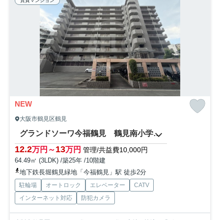
賃貸マンション
NEW
大阪市鶴見区鶴見
グランドソーワ今福鶴見 鶴見南小学校区
12.2
13
万円～
万円
管理/共益費10,000円
64.49㎡ (3LDK) /築25年 /10階建
地下鉄長堀鶴見緑地「今福鶴見」駅 徒歩2分
駐輪場
オートロック
エレベーター
CATV
インターネット対応
防犯カメラ