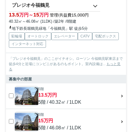
プレジオ今福鶴見
13.5
15
万円～
万円
管理/共益費15,000円
40.32㎡～46.08㎡ (1LDK) /築2年 /8階建
地下鉄長堀鶴見緑地「今福鶴見」駅 徒歩5分
駐輪場
オートロック
エレベーター
CATV
宅配ボックス
インターネット対応
「プレジオ今福鶴見」のここがイチオシ。ローソン 今福鶴見駅東店まで
徒歩4分と近場にコンビニがあるのもポイント。室内設備は...
もっと見
る
募集中の部屋
5階
13.5万円
5階 / 40.32㎡ / 1LDK
5階
15万円
5階 / 46.08㎡ / 1LDK