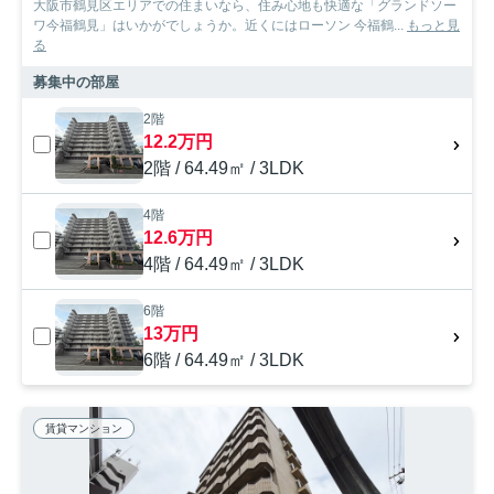
大阪市鶴見区エリアでの住まいなら、住み心地も快適な「グランドソー
ワ今福鶴見」はいかがでしょうか。近くにはローソン 今福鶴...
もっと見
る
募集中の部屋
2階
12.2万円
2階 / 64.49㎡ / 3LDK
4階
12.6万円
4階 / 64.49㎡ / 3LDK
6階
13万円
6階 / 64.49㎡ / 3LDK
賃貸マンション