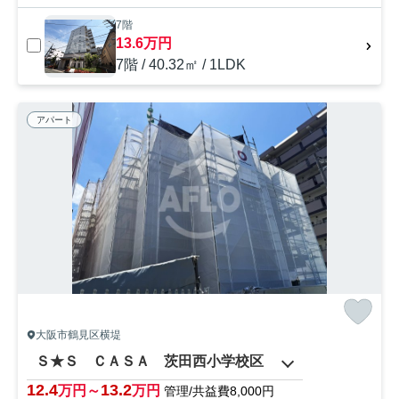
7階
13.6万円
7階 / 40.32㎡ / 1LDK
アパート
大阪市鶴見区横堤
Ｓ★Ｓ ＣＡＳＡ 茨田西小学校区
12.4
13.2
万円～
万円
管理/共益費8,000円