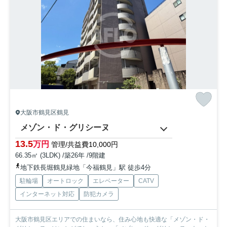
大阪市鶴見区鶴見
メゾン・ド・グリシーヌ
13.5
万円
管理/共益費10,000円
66.35㎡ (3LDK) /築26年 /9階建
地下鉄長堀鶴見緑地「今福鶴見」駅 徒歩4分
駐輪場
オートロック
エレベーター
CATV
インターネット対応
防犯カメラ
大阪市鶴見区エリアでの住まいなら、住み心地も快適な「メゾン・ド・