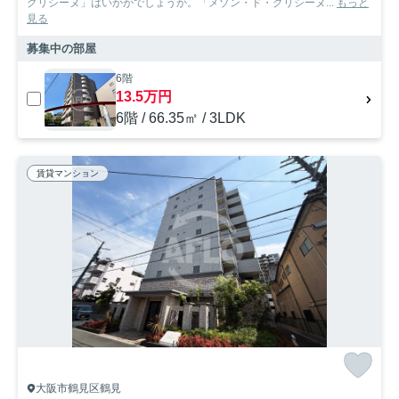
グリシーヌ」はいかがでしょうか。「メゾン・ド・グリシーヌ...
もっと
見る
募集中の部屋
6階
13.5万円
6階 / 66.35㎡ / 3LDK
賃貸マンション
大阪市鶴見区鶴見