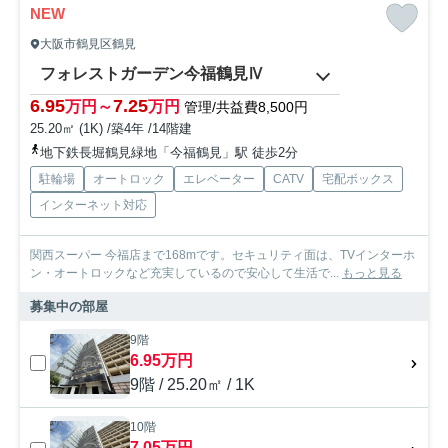
NEW
大阪市鶴見区鶴見
フォレストガーデン今福鶴見Ⅳ
6.95
7.25
万円～
万円
管理/共益費8,500円
25.20㎡ (1K) /築4年 /14階建
地下鉄長堀鶴見緑地「今福鶴見」駅 徒歩2分
駐輪場
オートロック
エレベーター
CATV
宅配ボックス
インターネット対応
関西スーパー 今福店まで168mです。セキュリティ面は、TVインターホ
ン・オートロックなど充実しているので安心して生活で...
もっと見る
募集中の部屋
9階
6.95万円
9階 / 25.20㎡ / 1K
10階
7.05万円