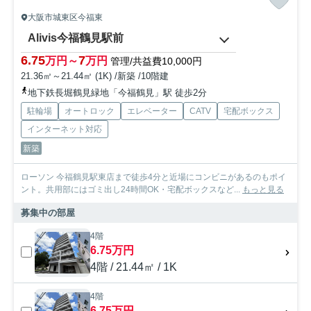
大阪市城東区今福東
Alivis今福鶴見駅前
6.75
7
万円～
万円
管理/共益費10,000円
21.36㎡～21.44㎡ (1K) /新築 /10階建
地下鉄長堀鶴見緑地「今福鶴見」駅 徒歩2分
駐輪場
オートロック
エレベーター
CATV
宅配ボックス
インターネット対応
新築
ローソン 今福鶴見駅東店まで徒歩4分と近場にコンビニがあるのもポイ
ント。共用部にはゴミ出し24時間OK・宅配ボックスなど...
もっと見る
募集中の部屋
4階
6.75万円
4階 / 21.44㎡ / 1K
4階
6.75万円