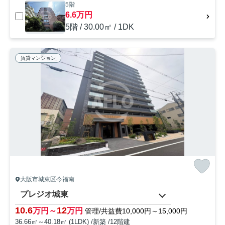
5階
6.6万円
5階 / 30.00㎡ / 1DK
賃貸マンション
大阪市城東区今福南
プレジオ城東
10.6
12
万円～
万円
管理/共益費10,000円～15,000円
36.66㎡～40.18㎡ (1LDK) /新築 /12階建