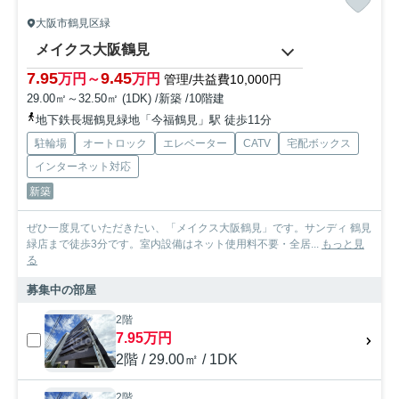
大阪市鶴見区緑
メイクス大阪鶴見
7.95
9.45
万円～
万円
管理/共益費10,000円
29.00㎡～32.50㎡ (1DK) /新築 /10階建
地下鉄長堀鶴見緑地「今福鶴見」駅 徒歩11分
駐輪場
オートロック
エレベーター
CATV
宅配ボックス
インターネット対応
新築
ぜひ一度見ていただきたい、「メイクス大阪鶴見」です。サンディ 鶴見
緑店まで徒歩3分です。室内設備はネット使用料不要・全居...
もっと見
る
募集中の部屋
2階
7.95万円
2階 / 29.00㎡ / 1DK
2階