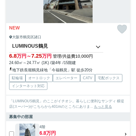
NEW
大阪市鶴見区諸口
LUMINOUS鶴見
6.8
7.25
万円～
万円
管理/共益費10,000円
24.60㎡～24.77㎡ (1K) /築4年 /15階建
地下鉄長堀鶴見緑地「今福鶴見」駅 徒歩20分
駐輪場
オートロック
エレベーター
CATV
宅配ボックス
インターネット対応
「LUMINOUS鶴見」のここがイチオシ。暮らしに便利なサンディ 横堤
店(スーパー)がこちらから401mのところにありま...
もっと見る
募集中の部屋
4階
6.8万円