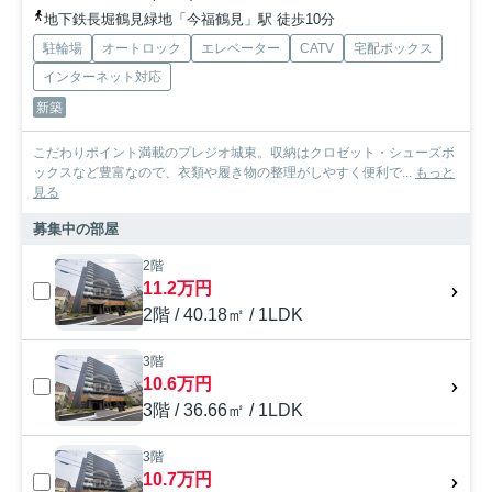
地下鉄長堀鶴見緑地「今福鶴見」駅 徒歩10分
駐輪場
オートロック
エレベーター
CATV
宅配ボックス
インターネット対応
新築
こだわりポイント満載のプレジオ城東。収納はクロゼット・シューズボ
ックスなど豊富なので、衣類や履き物の整理がしやすく便利で...
もっと
見る
募集中の部屋
2階
11.2万円
2階 / 40.18㎡ / 1LDK
3階
10.6万円
3階 / 36.66㎡ / 1LDK
3階
10.7万円