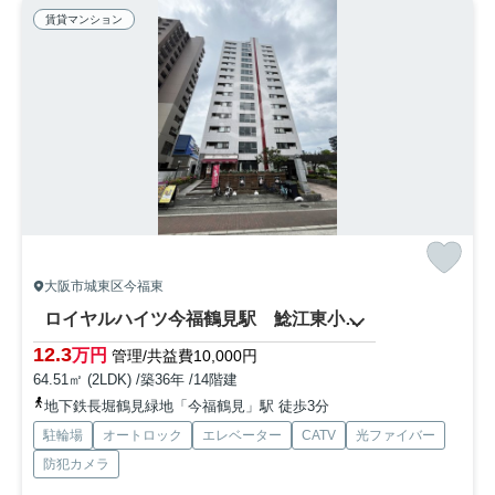
賃貸マンション
大阪市城東区今福東
ロイヤルハイツ今福鶴見駅 鯰江東小学校区
12.3
万円
管理/共益費10,000円
64.51㎡ (2LDK) /築36年 /14階建
地下鉄長堀鶴見緑地「今福鶴見」駅 徒歩3分
駐輪場
オートロック
エレベーター
CATV
光ファイバー
防犯カメラ