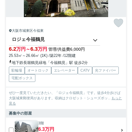
大阪市城東区今福東
ロジェ今福鶴見
6.2
6.3
万円～
万円
管理/共益費6,000円
25.53㎡～26.66㎡ (1K) /築22年 /12階建
地下鉄長堀鶴見緑地「今福鶴見」駅 徒歩2分
駐輪場
オートロック
エレベーター
CATV
光ファイバー
宅配ボックス
ぜひ一度見ていただきたい、「ロジェ今福鶴見」です。徒歩4分歩けば
大阪城東郵便局があります。収納はクロゼット・シューズボッ...
もっと
見る
募集中の部屋
3階
6.3万円