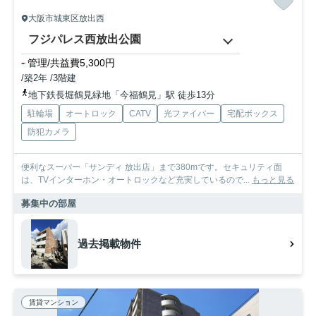
大阪市城東区放出西
フジパレス西放出公園
-
管理/共益費5,300円
/築2年 /3階建
地下鉄長堀鶴見緑地「今福鶴見」駅 徒歩13分
駐輪場
オートロック
CATV
光ファイバー
宅配ボックス
防犯カメラ
便利なスーパー「サンディ 放出店」まで380mです。セキュリティ面
は、TVインターホン・オートロックなど充実しているので...
もっと見る
募集中の部屋
過去掲載物件
賃貸マンション