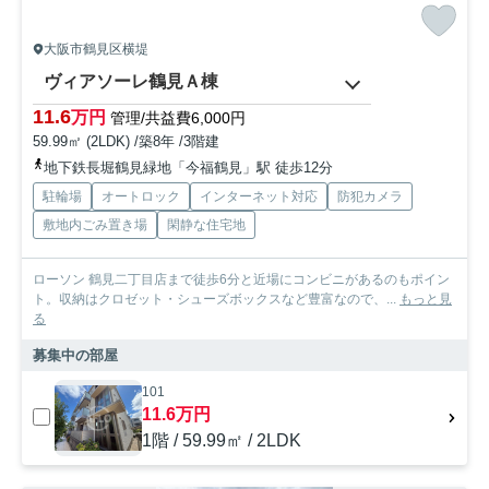
大阪市鶴見区横堤
ヴィアソーレ鶴見Ａ棟
11.6
万円
管理/共益費6,000円
59.99㎡ (2LDK) /築8年 /3階建
地下鉄長堀鶴見緑地「今福鶴見」駅 徒歩12分
駐輪場
オートロック
インターネット対応
防犯カメラ
敷地内ごみ置き場
閑静な住宅地
ローソン 鶴見二丁目店まで徒歩6分と近場にコンビニがあるのもポイン
ト。収納はクロゼット・シューズボックスなど豊富なので、...
もっと見
る
募集中の部屋
101
11.6万円
1階 / 59.99㎡ / 2LDK