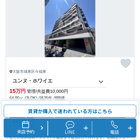
大阪市城東区今福東
ユンヌ・ホワイエ
15
万円
管理/共益費10,000円
64.90㎡ (3LDK) /築35年 /8階建
地下鉄長堀鶴見緑地「今福鶴見」駅 徒歩3分
検索条件を変更
まとめてお問い合わせ
賃貸か購入で迷われている方はこちら
駐輪場
オートロック
エレベーター
CATV
光ファイバー
防犯カメラ
来店予約
LINE
電話
近くのIzumiya(イズミヤ) 今福店まで徒歩2分で行けます。収納はシュー