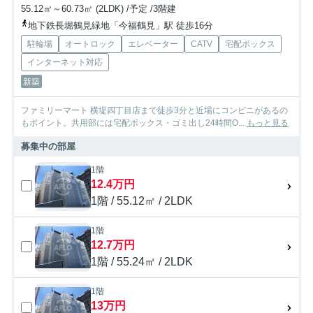
55.12㎡～60.73㎡ (2LDK) /予定 /3階建
地下鉄長堀鶴見緑地「今福鶴見」駅 徒歩16分
駐輪場
オートロック
エレベーター
CATV
宅配ボックス
インターネット対応
新築
ファミリーマート 横堤四丁目店まで徒歩3分と近場にコンビニがあるの
もポイント。共用部には宅配ボックス・ゴミ出し24時間O...
もっと見る
募集中の部屋
1階
12.4万円
1階 / 55.12㎡ / 2LDK
1階
12.7万円
1階 / 55.24㎡ / 2LDK
1階
13万円