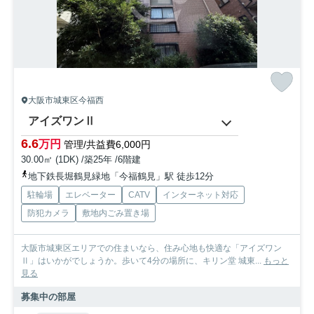
大阪市城東区今福西
アイズワンⅡ
6.6
万円
管理/共益費6,000円
30.00㎡ (1DK) /築25年 /6階建
地下鉄長堀鶴見緑地「今福鶴見」駅 徒歩12分
駐輪場
エレベーター
CATV
インターネット対応
防犯カメラ
敷地内ごみ置き場
大阪市城東区エリアでの住まいなら、住み心地も快適な「アイズワン
Ⅱ」はいかがでしょうか。歩いて4分の場所に、キリン堂 城東...
もっと
見る
募集中の部屋