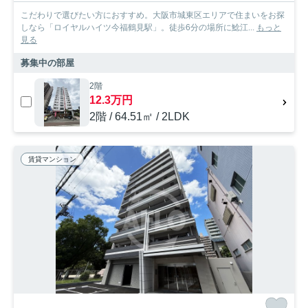
こだわりで選びたい方におすすめ。大阪市城東区エリアで住まいをお探
しなら「ロイヤルハイツ今福鶴見駅」。徒歩6分の場所に鯰江...
もっと
見る
募集中の部屋
2階
12.3万円
2階 / 64.51㎡ / 2LDK
賃貸マンション