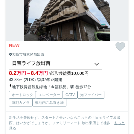
NEW
大阪市城東区放出西
日宝ライフ放出西
8.2
8.4
万円～
万円
管理/共益費10,000円
43.88㎡ (2LDK) /築37年 /8階建
地下鉄長堀鶴見緑地「今福鶴見」駅 徒歩12分
オートロック
エレベーター
CATV
光ファイバー
防犯カメラ
敷地内ごみ置き場
新生活を失敗せず、スタートさせたいならこちらの「日宝ライフ放出
西」はいかがでしょうか。ファミリーマート 放出東店まで徒歩...
もっと
見る