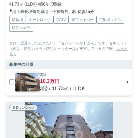
41.73㎡ (1LDK) /築8年 /3階建
地下鉄長堀鶴見緑地「今福鶴見」駅 徒歩15分
駐輪場
オートロック
CATV
光ファイバー
宅配ボックス
防犯カメラ
ぜひ一度見ていただきたい、「セジュールがもよん」です。セキュリテ
ィ面は、防犯カメラ・防犯シャッターなど充実しているので安...
もっと
見る
募集中の部屋
3階
10.3万円
3階 / 41.73㎡ / 1LDK
賃貸マンション