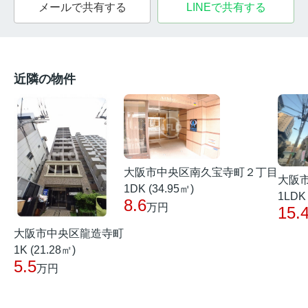
メールで共有する
LINEで共有する
近隣の物件
大阪市中央区南久宝寺町２丁目
大阪
1DK (34.95㎡)
1LDK 
8.6
万円
15.
大阪市中央区龍造寺町
1K (21.28㎡)
5.5
万円