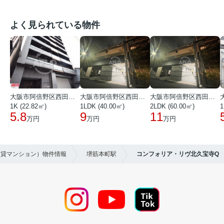
よく見られている物件
大阪市阿倍野区西田辺町１丁目
大阪市阿倍野区西田辺町１丁目
大阪市阿倍野区西田辺町１丁目
1K (22.82㎡)
1LDK (40.00㎡)
2LDK (60.00㎡)
1
5.8
9
11
万円
万円
万円
賃貸マンション）物件情報
堺筋本町駅
コンフォリア・リヴ北久宝寺Q