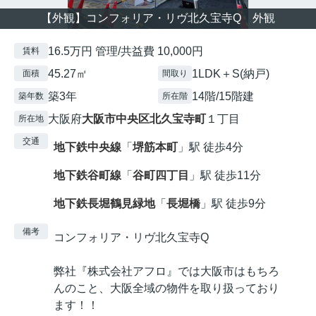
【外観】コンフォリア・リヴ北久宝寺Q 外観
16.5万円 管理/共益費 10,000円
賃料
45.27㎡
1LDK＋S(納戸)
面積
間取り
築3年
14階/15階建
築年数
所在階
大阪府
大阪市中央区
北久宝寺町
１丁目
所在地
交通
地下鉄中央線
「
堺筋本町
」駅 徒歩4分
地下鉄谷町線
「
谷町四丁目
」駅 徒歩11分
地下鉄長堀鶴見緑地
「
長堀橋
」駅 徒歩9分
備考
コンフォリア・リヴ北久宝寺Q
弊社『株式会社アフロ』では大阪市はもちろ
んのこと、大阪全域の物件を取り扱っており
ます！！