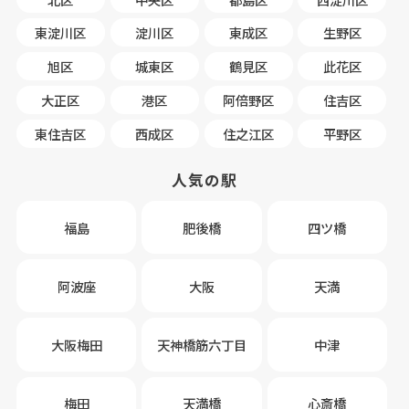
東淀川区
淀川区
東成区
生野区
旭区
城東区
鶴見区
此花区
大正区
港区
阿倍野区
住吉区
東住吉区
西成区
住之江区
平野区
人気の駅
福島
肥後橋
四ツ橋
阿波座
大阪
天満
大阪梅田
天神橋筋六丁目
中津
梅田
天満橋
心斎橋