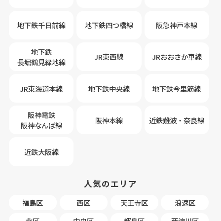
地下鉄千日前線
地下鉄四つ橋線
阪急神戸本線
地下鉄
JR東西線
JRおおさか車線
長堀鶴見緑地線
JR東海道本線
地下鉄中央線
地下鉄今里筋線
阪神電鉄
阪神本線
近鉄難波・奈良線
阪神なんば線
近鉄大阪線
人気のエリア
福島区
西区
天王寺区
浪速区
北区
中央区
都島区
西淀川区