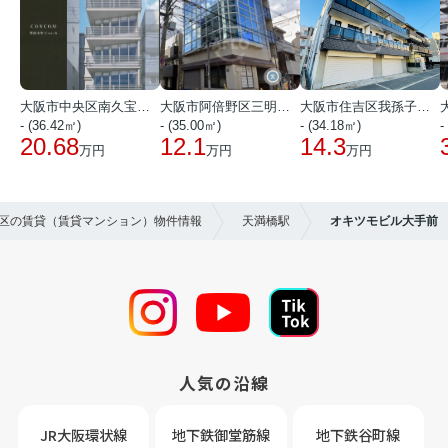
大阪市中央区南久宝寺町１丁目
大阪市阿倍野区三明町１丁目
大阪市住吉区我孫子西２丁目
- (36.42㎡)
- (35.00㎡)
- (34.18㎡)
-
20.68
12.1
14.3
万円
万円
万円
央区の賃貸（賃貸マンション）物件情報
天満橋駅
オキツモビル大手前
人気の沿線
JR大阪環状線
地下鉄御堂筋線
地下鉄谷町線