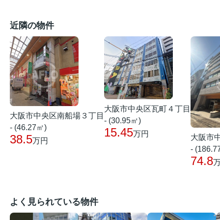
近隣の物件
大阪市中央区瓦町４丁目
大阪市中央区南船場３丁目
- (30.95㎡)
- (46.27㎡)
15.45
万円
38.5
大阪市
万円
- (186.
74.8
よく見られている物件