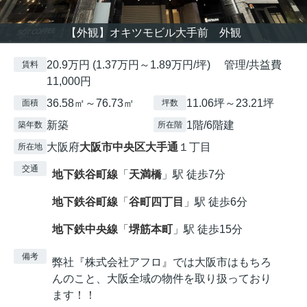
【外観】オキツモビル大手前 外観
20.9万円 (1.37万円～1.89万円/坪) 管理/共益費
賃料
11,000円
36.58㎡～76.73㎡
11.06坪～23.21坪
面積
坪数
新築
1階/6階建
築年数
所在階
大阪府
大阪市中央区
大手通
１丁目
所在地
交通
地下鉄谷町線
「
天満橋
」駅 徒歩7分
地下鉄谷町線
「
谷町四丁目
」駅 徒歩6分
地下鉄中央線
「
堺筋本町
」駅 徒歩15分
備考
弊社『株式会社アフロ』では大阪市はもちろ
んのこと、大阪全域の物件を取り扱っており
ます！！