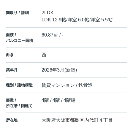
2LDK
間取り / 詳細
LDK 12.9帖
/
洋室 6.0帖
/
洋室 5.5帖
60.87㎡ / -
面積 /
バルコニー面積
西
向き
2026年3月(新築)
築年月
賃貸マンション / 鉄骨造
種別 / 建物構造
4階 / 4階 / 4階建
部屋 /
所在階 / 階建て
大阪府
大阪市都島区
内代町
４丁目
所在地