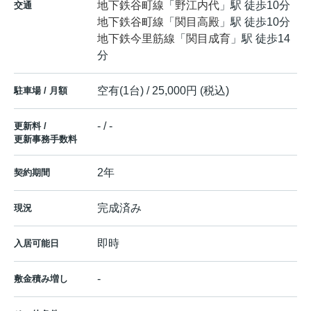
地下鉄谷町線
「
野江内代
」駅 徒歩10分
交通
地下鉄谷町線
「
関目高殿
」駅 徒歩10分
地下鉄今里筋線
「
関目成育
」駅 徒歩14
分
空有(1台) / 25,000円 (税込)
駐車場 / 月額
- / -
更新料 /
更新事務手数料
2年
契約期間
完成済み
現況
即時
入居可能日
-
敷金積み増し