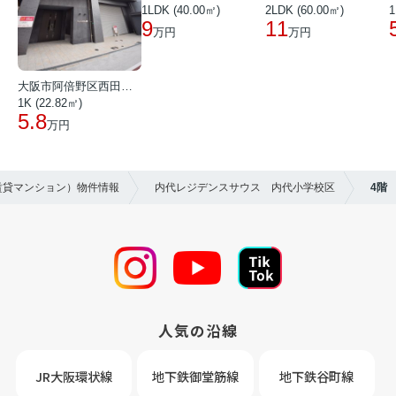
1LDK (40.00㎡)
2LDK (60.00㎡)
1
9
11
万円
万円
大阪市阿倍野区西田辺町１丁目
1K (22.82㎡)
5.8
万円
賃貸マンション）物件情報
内代レジデンスサウス 内代小学校区
4階
人気の沿線
JR大阪環状線
地下鉄御堂筋線
地下鉄谷町線