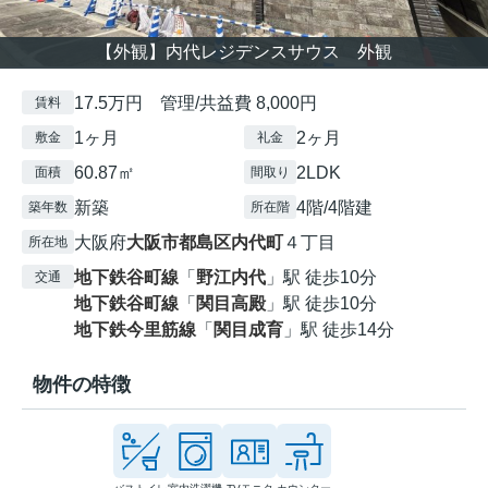
【外観】内代レジデンスサウス 外観
17.5万円 管理/共益費 8,000円
賃料
1ヶ月
2ヶ月
敷金
礼金
60.87㎡
2LDK
面積
間取り
新築
4階/4階建
築年数
所在階
大阪府
大阪市都島区
内代町
４丁目
所在地
地下鉄谷町線
「
野江内代
」駅 徒歩10分
交通
地下鉄谷町線
「
関目高殿
」駅 徒歩10分
地下鉄今里筋線
「
関目成育
」駅 徒歩14分
物件の特徴