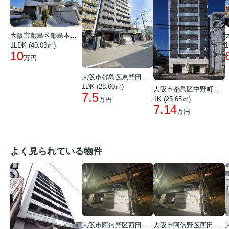
大阪市都島区都島本通１丁目
1LDK (40.03㎡)
1
10
万円
大阪市都島区東野田町４丁目
1DK (28.60㎡)
大阪市都島区中野町２丁目
7.5
1K (25.65㎡)
万円
7.14
万円
よく見られている物件
大阪市阿倍野区西田辺町１丁目
大阪市阿倍野区西田辺町１丁目