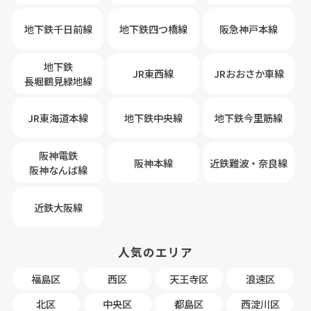
地下鉄千日前線
地下鉄四つ橋線
阪急神戸本線
地下鉄
JR東西線
JRおおさか車線
長堀鶴見緑地線
JR東海道本線
地下鉄中央線
地下鉄今里筋線
阪神電鉄
阪神本線
近鉄難波・奈良線
阪神なんば線
近鉄大阪線
人気のエリア
福島区
西区
天王寺区
浪速区
北区
中央区
都島区
西淀川区