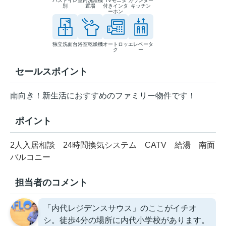
バストイレ
室内洗濯機
TVモニタ
カウンター
別
置場
付きインタ
キッチン
ーホン
独立洗面台
浴室乾燥機
オートロッ
エレベータ
ク
ー
セールスポイント
南向き！新生活におすすめのファミリー物件です！
ポイント
2人入居相談
24時間換気システム
CATV
給湯
南面
バルコニー
担当者のコメント
「内代レジデンスサウス」のここがイチオ
シ。徒歩4分の場所に内代小学校があります。