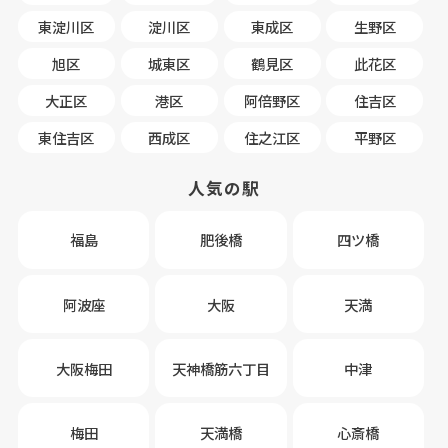
東淀川区
淀川区
東成区
生野区
旭区
城東区
鶴見区
此花区
大正区
港区
阿倍野区
住吉区
東住吉区
西成区
住之江区
平野区
人気の駅
福島
肥後橋
四ツ橋
阿波座
大阪
天満
大阪梅田
天神橋筋六丁目
中津
梅田
天満橋
心斎橋