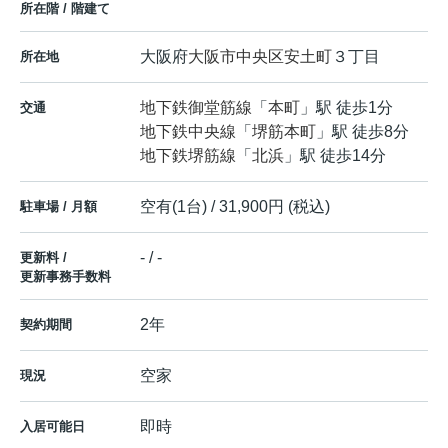
所在階 / 階建て
大阪府
大阪市中央区
安土町
３丁目
所在地
地下鉄御堂筋線
「
本町
」駅 徒歩1分
交通
地下鉄中央線
「
堺筋本町
」駅 徒歩8分
地下鉄堺筋線
「
北浜
」駅 徒歩14分
空有(1台) / 31,900円 (税込)
駐車場 / 月額
- / -
更新料 /
更新事務手数料
2年
契約期間
空家
現況
即時
入居可能日