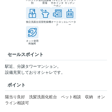
バストイレ
室内洗濯機
TVモニタ
カウンター
別
置場
付きインタ
キッチン
ーホン
独立洗面台
浴室乾燥機
オートロッ
エレベータ
ク
ー
ネット使用
料無料
セールスポイント
駅近、分譲タワーマンション。
設備充実しておりオシャレです。
ポイント
陽当り良好
洗髪洗面化粧台
ペット相談
収納
オン
ライン相談可