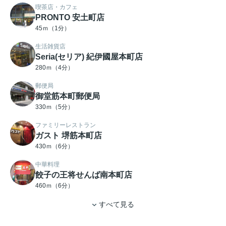
喫茶店・カフェ
PRONTO 安土町店
45ｍ（1分）
生活雑貨店
Seria(セリア) 紀伊國屋本町店
280ｍ（4分）
郵便局
御堂筋本町郵便局
330ｍ（5分）
ファミリーレストラン
ガスト 堺筋本町店
430ｍ（6分）
中華料理
餃子の王将せんば南本町店
460ｍ（6分）
すべて見る