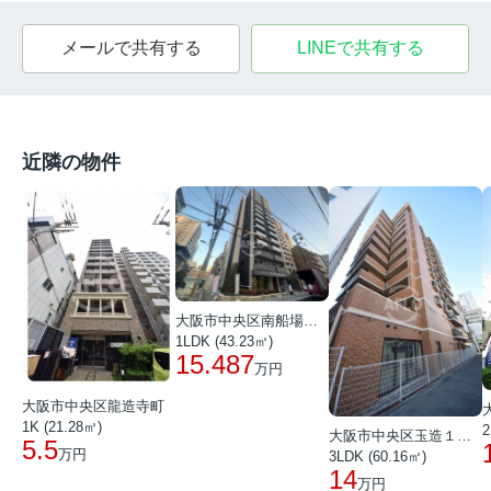
メールで共有する
LINEで共有する
近隣の物件
大阪市中央区南船場１丁目
1LDK (43.23㎡)
15.487
万円
大阪市中央区龍造寺町
1K (21.28㎡)
2
大阪市中央区玉造１丁目
5.5
万円
3LDK (60.16㎡)
14
万円