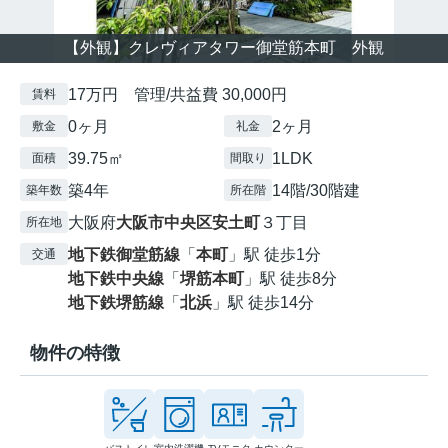
【外観】クレヴィアタワー御堂筋本町 外観
17万円 管理/共益費 30,000円
賃料
0ヶ月
2ヶ月
敷金
礼金
39.75㎡
1LDK
面積
間取り
築4年
14階/30階建
築年数
所在階
大阪府
大阪市中央区
安土町
３丁目
所在地
地下鉄御堂筋線
「
本町
」駅 徒歩1分
交通
地下鉄中央線
「
堺筋本町
」駅 徒歩8分
地下鉄堺筋線
「
北浜
」駅 徒歩14分
物件の特徴