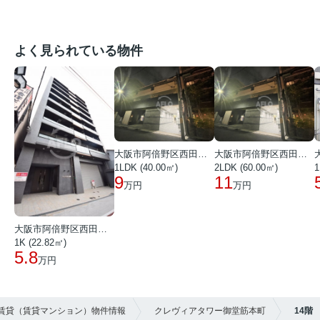
よく見られている物件
大阪市阿倍野区西田辺町１丁目
大阪市阿倍野区西田辺町１丁目
1LDK (40.00㎡)
2LDK (60.00㎡)
1
9
11
万円
万円
大阪市阿倍野区西田辺町１丁目
1K (22.82㎡)
5.8
万円
の賃貸（賃貸マンション）物件情報
クレヴィアタワー御堂筋本町
14階