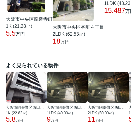
1LDK (43.2
15.487
万
大阪市中央区龍造寺町
1K (21.28㎡)
大阪市中央区谷町４丁目
5.5
2LDK (62.53㎡)
万円
18
万円
よく見られている物件
大阪市阿倍野区西田辺町１丁目
大阪市阿倍野区西田辺町１丁目
大阪市阿倍野区西田辺町１丁目
1K (22.82㎡)
1LDK (40.00㎡)
2LDK (60.00㎡)
1
5.8
9
11
万円
万円
万円