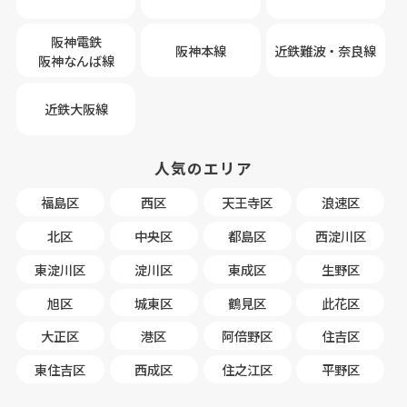
阪神電鉄
阪神本線
近鉄難波・奈良線
阪神なんば線
近鉄大阪線
人気のエリア
福島区
西区
天王寺区
浪速区
北区
中央区
都島区
西淀川区
東淀川区
淀川区
東成区
生野区
旭区
城東区
鶴見区
此花区
大正区
港区
阿倍野区
住吉区
東住吉区
西成区
住之江区
平野区