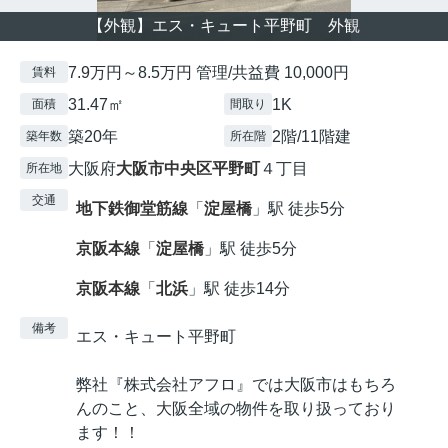
【外観】エス・キュート平野町 外観
7.9万円～8.5万円 管理/共益費 10,000円
賃料
31.47㎡
1K
面積
間取り
築20年
2階/11階建
築年数
所在階
大阪府
大阪市中央区
平野町
４丁目
所在地
交通
地下鉄御堂筋線
「
淀屋橋
」駅 徒歩5分
京阪本線
「
淀屋橋
」駅 徒歩5分
京阪本線
「
北浜
」駅 徒歩14分
備考
エス・キュート平野町
弊社『株式会社アフロ』では大阪市はもちろ
んのこと、大阪全域の物件を取り扱っており
ます！！