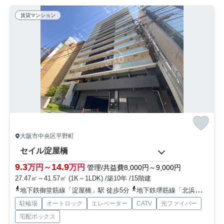
賃貸マンション
大阪市中央区平野町
セイル淀屋橋
9.3
14.9
万円～
万円
管理/共益費8,000円～9,000円
27.47㎡～41.57㎡ (1K～1LDK) /築10年 /15階建
地下鉄御堂筋線「淀屋橋」駅 徒歩5分
地下鉄堺筋線「北浜」駅 徒歩5分
駐輪場
オートロック
エレベーター
CATV
光ファイバー
宅配ボックス