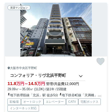
賃貸マンション
大阪市中央区平野町
コンフォリア・リヴ北浜平野町
11.8
14.5
万円～
万円
管理/共益費12,000円
29.09㎡～35.00㎡ (1LDK) /築1年 /15階建
地下鉄堺筋線「北浜」駅 徒歩5分
地下鉄谷町線「天満橋」駅 徒歩12分
駐輪場
オートロック
エレベーター
CATV
宅配ボックス
インターネット対応