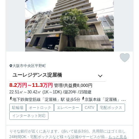
大阪市中央区平野町
ユーレジデンス淀屋橋
8.2
11.3
万円～
万円
管理/共益費8,000円
22.51㎡～30.42㎡ (1K～1DK) /築20年 /15階建
地下鉄御堂筋線「淀屋橋」駅 徒歩5分
京阪本線「淀屋橋」駅 徒歩8分
駐輪場
オートロック
エレベーター
CATV
宅配ボックス
インターネット対応
りそな銀行が近くにあります。(歩いて徒歩3分)。共用部にはゴミ出し
24時間OK・宅配ボックスなど様々な設備やサービスが揃...
もっと見る