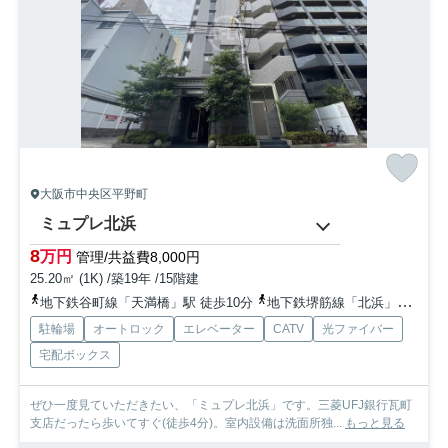
大阪市中央区平野町
ミュプレ北浜
8
万円
管理/共益費8,000円
25.20㎡ (1K) /築19年 /15階建
地下鉄谷町線「天満橋」駅 徒歩10分
地下鉄堺筋線「北浜」駅 徒歩5分
駐輪場
オートロック
エレベーター
CATV
光ファイバー
宅配ボックス
ぜひ一度見ていただきたい、「ミュプレ北浜」です。三菱UFJ銀行瓦町
支店だったら歩いてすぐ(徒歩4分)。室内設備は洗面所独...
もっと見る