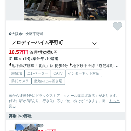
大阪市中央区平野町
メロディーハイム平野町
10.5
万円
管理/共益費0円
31.90㎡ (1R) /築46年 /10階建
地下鉄堺筋線「北浜」駅 徒歩4分
地下鉄中央線「堺筋本町」駅 徒歩8分
駐輪場
エレベーター
CATV
インターネット対応
防犯カメラ
敷地内ごみ置き場
家から徒歩4分にドラッグストア「クオール薬局北浜店」があります。
付近に駅が2駅あり、行き先に応じて使い分けができます。周...
もっと
見る
募集中の部屋
5階