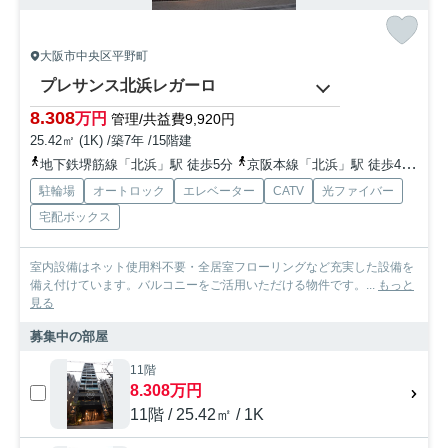
大阪市中央区平野町
プレサンス北浜レガーロ
8.308
万円
管理/共益費9,920円
25.42㎡ (1K) /築7年 /15階建
地下鉄堺筋線「北浜」駅 徒歩5分
京阪本線「北浜」駅 徒歩4分
地
駐輪場
オートロック
エレベーター
CATV
光ファイバー
宅配ボックス
室内設備はネット使用料不要・全居室フローリングなど充実した設備を
備え付けています。バルコニーをご活用いただける物件です。...
もっと
見る
募集中の部屋
11階
8.308万円
11階 / 25.42㎡ / 1K