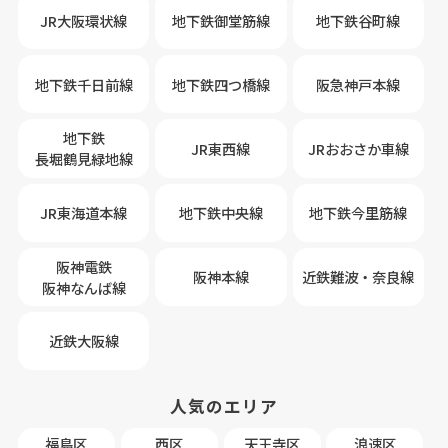
JR大阪環状線
地下鉄御堂筋線
地下鉄谷町線
地下鉄千日前線
地下鉄四つ橋線
阪急神戸本線
地下鉄
JR東西線
JRおおさか車線
長堀鶴見緑地線
JR東海道本線
地下鉄中央線
地下鉄今里筋線
阪神電鉄
阪神本線
近鉄難波・奈良線
阪神なんば線
近鉄大阪線
人気のエリア
福島区
西区
天王寺区
浪速区