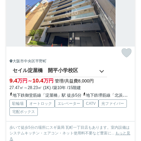
大阪市中央区平野町
セイル淀屋橋 開平小学校区
9.4
10.4
万円～
万円
管理/共益費8,000円
27.47㎡～28.23㎡ (1K) /築10年 /15階建
地下鉄御堂筋線「淀屋橋」駅 徒歩5分
地下鉄堺筋線「北浜」駅 徒歩5分
駐輪場
オートロック
エレベーター
CATV
光ファイバー
宅配ボックス
歩いて徒歩5分の場所にスギ薬局 瓦町一丁目店もあります。室内設備は
システムキッチン・エアコン・ネット使用料不要など豊富に...
もっと見
る