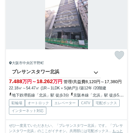
大阪市中央区平野町
プレサンスタワー北浜
7.488
18.262
万円～
万円
管理/共益費8,120円～17,380円
22.18㎡～54.47㎡ (1R～1LDK＋S(納戸)) /築12年 /20階建
地下鉄堺筋線「北浜」駅 徒歩3分
京阪本線「北浜」駅 徒歩5分
地
駐輪場
オートロック
エレベーター
CATV
宅配ボックス
インターネット対応
ぜひ一度見ていただきたい、「プレサンスタワー北浜」です。「プレサ
ンスタワー北浜」のここがイチオシ。共用部には宅配ボックス...
もっと