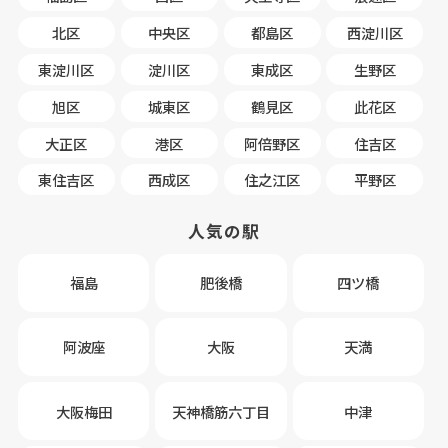
北区
中央区
都島区
西淀川区
東淀川区
淀川区
東成区
生野区
旭区
城東区
鶴見区
此花区
大正区
港区
阿倍野区
住吉区
東住吉区
西成区
住之江区
平野区
人気の駅
福島
肥後橋
四ツ橋
阿波座
大阪
天満
大阪梅田
天神橋筋六丁目
中津