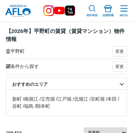
【2026年】平野町の賃貸（賃貸マンション）物件
情報
平野町
変更
条件から探す
変更
おすすめのエリア
新町
/
南堀江
/
立売堀
/
江戸堀
/
北堀江
/
京町堀
/
本田
/
谷町
/
福島
/
靱本町
10
棟
83
件