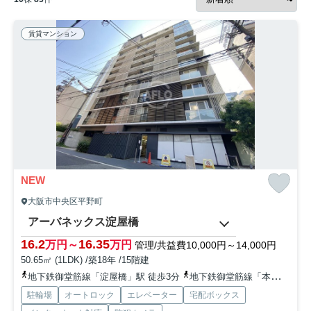
賃貸マンション
NEW
大阪市中央区平野町
アーバネックス淀屋橋
16.2
16.35
万円～
万円
管理/共益費10,000円～14,000円
50.65㎡ (1LDK) /築18年 /15階建
地下鉄御堂筋線「淀屋橋」駅 徒歩3分
地下鉄御堂筋線「本町」駅 徒歩5分
駐輪場
オートロック
エレベーター
宅配ボックス