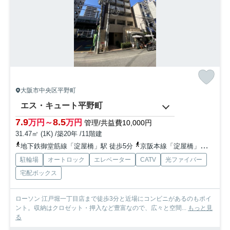
大阪市中央区平野町
エス・キュート平野町
7.9
8.5
万円～
万円
管理/共益費10,000円
31.47㎡ (1K) /築20年 /11階建
地下鉄御堂筋線「淀屋橋」駅 徒歩5分
京阪本線「淀屋橋」駅 徒歩5分
駐輪場
オートロック
エレベーター
CATV
光ファイバー
宅配ボックス
ローソン 江戸堀一丁目店まで徒歩3分と近場にコンビニがあるのもポイ
ント。収納はクロゼット・押入など豊富なので、広々と空間...
もっと見
る