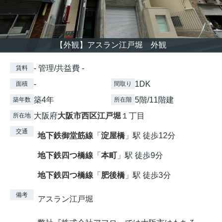
【外観】アスラン江戸堀 外観
- 管理/共益費 -
賃料
-
1DK
面積
間取り
築4年
5階/11階建
築年数
所在階
大阪府
大阪市西区
江戸堀
１丁目
所在地
交通
地下鉄御堂筋線
「
淀屋橋
」駅 徒歩12分
地下鉄四つ橋線
「
本町
」駅 徒歩9分
地下鉄四つ橋線
「
肥後橋
」駅 徒歩3分
備考
アスラン江戸堀