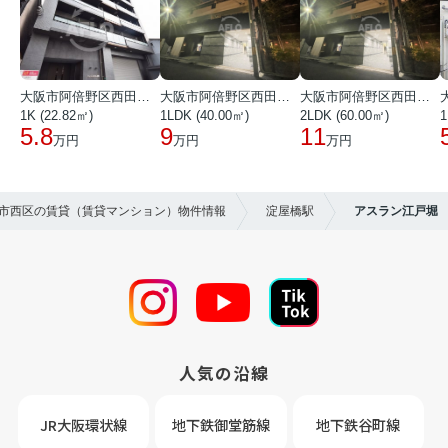
大阪市阿倍野区西田辺町１丁目
大阪市阿倍野区西田辺町１丁目
大阪市阿倍野区西田辺町１丁目
1K (22.82㎡)
1LDK (40.00㎡)
2LDK (60.00㎡)
1
5.8
9
11
万円
万円
万円
大阪市西区の賃貸（賃貸マンション）物件情報
淀屋橋駅
アスラン江戸堀
人気の沿線
JR大阪環状線
地下鉄御堂筋線
地下鉄谷町線