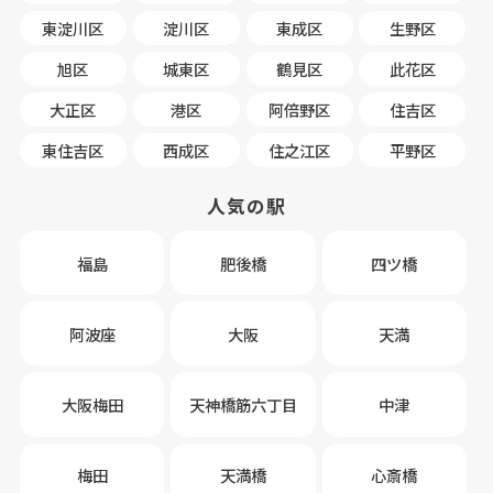
東淀川区
淀川区
東成区
生野区
旭区
城東区
鶴見区
此花区
大正区
港区
阿倍野区
住吉区
東住吉区
西成区
住之江区
平野区
人気の駅
福島
肥後橋
四ツ橋
阿波座
大阪
天満
大阪梅田
天神橋筋六丁目
中津
梅田
天満橋
心斎橋