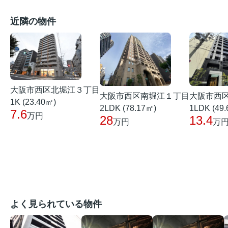
近隣の物件
大阪市西区北堀江３丁目
大阪市西区南堀江１丁目
大阪市西
1K (23.40㎡)
2LDK (78.17㎡)
1LDK (49
7.6
万円
28
13.4
万円
万
よく見られている物件