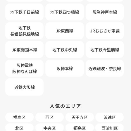
地下鉄千日前線
地下鉄四つ橋線
阪急神戸本線
地下鉄
JR東西線
JRおおさか車線
長堀鶴見緑地線
JR東海道本線
地下鉄中央線
地下鉄今里筋線
阪神電鉄
阪神本線
近鉄難波・奈良線
阪神なんば線
近鉄大阪線
人気のエリア
福島区
西区
天王寺区
浪速区
北区
中央区
都島区
西淀川区