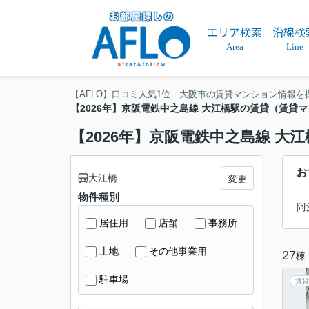
エリア検索
沿線検
Area
Line
【AFLO】口コミ人気1位｜大阪市の賃貸マンション情報を
【2026年】京阪電鉄中之島線 大江橋駅の賃貸（賃貸
【2026年】京阪電鉄中之島線 
お
大江橋
変更
物件種別
阿
居住用
店舗
事務所
土地
その他事業用
27
棟
駐車場
賃貸