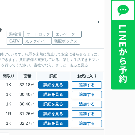
建
駐輪場
オートロック
エレベーター
CATV
光ファイバー
宅配ボックス
え付けています。犯罪を未然に防止して安全に暮らせるように、
ができます。共用設備の充実している、楽しく生活できるマン
行ってください。当社でなら、きっと...
もっと見る
間取り
面積
詳細
お気に入り
1K
32.18㎡
詳細を見る
追加する
1K
30.40㎡
詳細を見る
追加する
1K
30.40㎡
詳細を見る
追加する
1R
31.26㎡
詳細を見る
追加する
1K
32.27㎡
詳細を見る
追加する