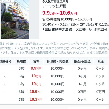
マンション
大阪市西区
江戸堀
アーデン江戸堀
9.9
10.6
万円～
万円
管理/共益費10,000円～15,000円
30.40㎡～40.12㎡ (1R～2K) /築17年 /11階
京阪電鉄中之島線
「
大江橋
」駅 徒歩12分
園まで310mです。室内設備はエアコン全室・フローリングなど充実した設備を備
部に防犯カメラを設置しています。全居室が洋室となっているので、手早くお掃除
ンです。住まいを地下鉄四つ橋線肥後橋周辺で求めるのであれば、当社でお部屋探しを
部屋番号
所在階
賃料
管理費・共益費
敷金/保証金
礼金
9.9
-
3階
10,000円
0ヶ月
0ヶ月
万円
10
-
5階
10,000円
0ヶ月
0ヶ月
万円
10
-
5階
10,000円
0ヶ月
0ヶ月
万円
10.6
-
6階
10,000円
0万円
0万円
万円
10.3
-
7階
10,000円
0ヶ月
0ヶ月
万円