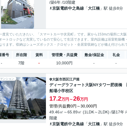
/築6年 /10階建
京阪電鉄中之島線
「
大江橋
」駅 徒歩8分
一度見ていただきたい、「スマートカーサ伏見町」です。家から153mの場所に大
オートロックなど充実しているので安心して生活できます。室内設備は浴室乾燥機
なります。収納はシューズボックス・クロゼット・全居室収納などが備え付けられてい
屋番号
所在階
賃料
管理費・共益費
敷金/保証金
礼金
-
-
7階
10,000円
-
-
マンション
大阪市西区
江戸堀
ディーグラフォート大阪NYタワー肥後橋 
船場小学校区
17.2
26
万円～
万円
管理/共益費0円～30,000円
49.46㎡～65.89㎡ (1LDK～2LDK) /築17年 /
階建
京阪電鉄中之島線
「
大江橋
」駅 徒歩9分