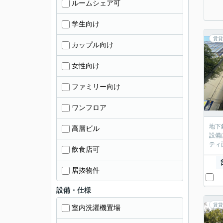
ルームシェア可
学生向け
賃貸
カップル向け
女性向け
ファミリー向け
ワンフロア
地下
高層ビル
設備
ティ
飲食店可
居抜物件
設備・仕様
賃貸
室内洗濯機置場