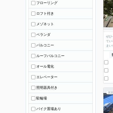
フローリング
ロフト付き
メゾネット
ベランダ
ぜひ
てい
バルコニー
まい
ルーフバルコニー
オール電化
エレベーター
照明器具付き
賃貸
駐輪場
バイク置場あり