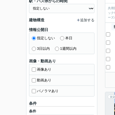
駅・バス停からの時間
共用
ック
ーズ
建物構造
追加する
情報公開日
指定しない
本日
3日以内
1週間以内
画像・動画あり
画像あり
動画あり
パノラマあり
賃貸
条件
条件