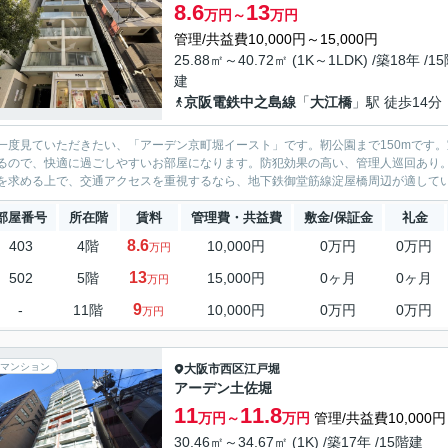
8.6
13
万円～
万円
管理/共益費10,000円～15,000円
25.88㎡～40.72㎡ (1K～1LDK) /築18年 /1
建
京阪電鉄中之島線
「
大江橋
」駅 徒歩14分
一度見ていただきたい、「アーデン京町堀イースト」です。靭公園まで150mです
るので、快適に過ごしやすいお部屋になります。防犯効果の高い、管理人巡回あり
を求める上で、交通アクセスを重視するなら、地下鉄御堂筋線淀屋橋周辺が適している
部屋番号
所在階
賃料
管理費・共益費
敷金/保証金
礼金
8.6
403
4階
10,000円
0万円
0万円
万円
13
502
5階
15,000円
0ヶ月
0ヶ月
万円
9
-
11階
10,000円
0万円
0万円
万円
マンション
大阪市西区
江戸堀
アーデン土佐堀
11
11.8
万円～
万円
管理/共益費10,000円
30.46㎡～34.67㎡ (1K) /築17年 /15階建