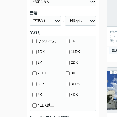
面積
～
ぜひ
間取り
ン・
ワンルーム
1K
屋に
部
1DK
1LDK
2K
2DK
2LDK
3K
賃貸
3DK
3LDK
4K
4DK
4LDK以上