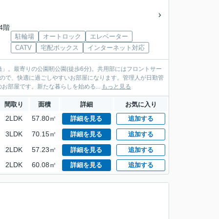
34階
駐輪場
オートロック
エレベーター
CATV
宅配ボックス
インターネット対応
」。最寄りの公園靭公園(徒歩6分)。共用部にはフロントサー
るので、快適に過ごしやすいお部屋になります。管理人が日勤管
部屋です。新たな暮らしを始める...
もっと見る
間取り
面積
詳細
お気に入り
2LDK
57.80㎡
詳細を見る
追加する
3LDK
70.15㎡
詳細を見る
追加する
2LDK
57.23㎡
詳細を見る
追加する
2LDK
60.08㎡
詳細を見る
追加する