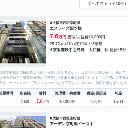
すべて見る（全10件
マンション
大阪市西区
京町堀
エスライズ四ツ橋
7.6
万円
管理/共益費10,000円
25.72㎡ (1K) /築19年 /13階建
京阪電鉄中之島線
「
大江橋
」駅 徒歩15分
鉄御堂筋線淀屋橋駅周辺への引っ越しをお考えなら「エスライズ四ツ橋」。歩いて440
は洗面所独立・浴室乾燥機など充実した設備を備え付けています。共用部には宅配ボ
面は、オートロック・TVインターホンなど充実しているので、防犯対策もばっちりです
部屋番号
所在階
賃料
管理費・共益費
敷金/保証金
礼金
7.6
-
11階
10,000円
0万円
1ヶ月
万円
マンション
大阪市西区
京町堀
アーデン京町堀イースト