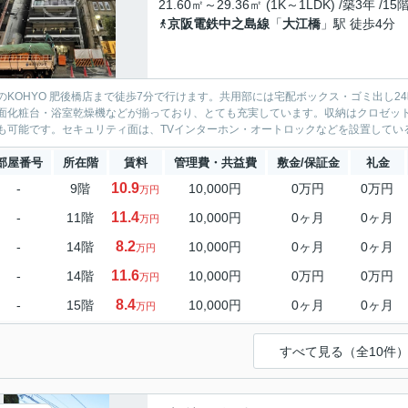
21.60㎡～29.36㎡ (1K～1LDK) /築3年 /15
京阪電鉄中之島線
「
大江橋
」駅 徒歩4分
のKOHYO 肥後橋店まで徒歩7分で行けます。共用部には宅配ボックス・ゴミ出し2
面化粧台・浴室乾燥機などが揃っており、とても充実しています。収納はクロゼッ
も可能です。セキュリティ面は、TVインターホン・オートロックなどを設置している
部屋番号
所在階
賃料
管理費・共益費
敷金/保証金
礼金
10.9
-
9階
10,000円
0万円
0万円
万円
11.4
-
11階
10,000円
0ヶ月
0ヶ月
万円
8.2
-
14階
10,000円
0ヶ月
0ヶ月
万円
11.6
-
14階
10,000円
0万円
0万円
万円
8.4
-
15階
10,000円
0ヶ月
0ヶ月
万円
すべて見る（全10件