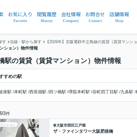
索
お気に入り
閲覧履歴
会社情報
お問合せ
店舗情報
Favorite
History
Company
Contact
Shop
探す
沿線・駅から探す
【2026年】京阪電鉄中之島線の賃貸（賃貸マンシ
マンション）物件情報
大江橋駅の賃貸（賃貸マンション）物件情報
すすめの駅
波座駅
/
本町駅
/
西長堀駅
/
四ツ橋駅
/
堺筋本町駅
/
谷町四丁目駅
/
九条駅
/
93
件
マンション
大阪市西区
江戸堀
ザ・ファインタワー大阪肥後橋