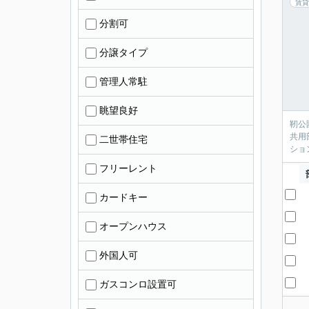
賃貸
分割可
分譲タイプ
管理人常駐
眺望良好
靭公
共用
二世帯住宅
ショ
フリーレント
カードキー
オープンハウス
外国人可
ガスコンロ設置可