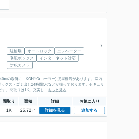
）
駐輪場
オートロック
エレベーター
宅配ボックス
インターネット対応
防犯カメラ
mの場所に、KOHYO(コーヨー) 淀屋橋店があります。室内
ックス・ゴミ出し24時間OKなどが揃っております。セキュリ
。間取りは1K。充実し...
もっと見る
間取り
面積
詳細
お気に入り
1K
25.72㎡
詳細を見る
追加する