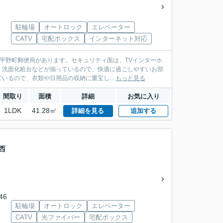
駐輪場
オートロック
エレベーター
CATV
宅配ボックス
インターネット対応
阪平野町郵便局があります。セキュリティ面は、TVインターホ
・洗面化粧台などが揃っているので、快適に過ごしやすいお部
るので、衣類や日用品の収納に重宝し...
もっと見る
間取り
面積
詳細
お気に入り
1LDK
41.28㎡
詳細を見る
追加する
西
46
駐輪場
オートロック
エレベーター
CATV
光ファイバー
宅配ボックス