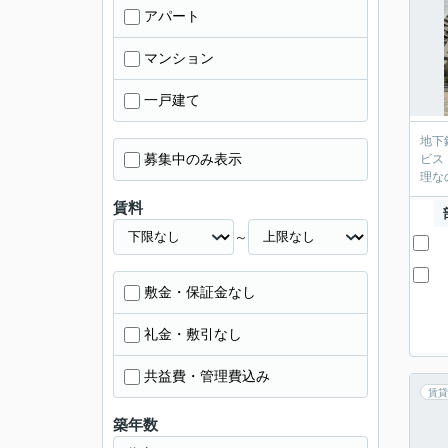
アパート
マンション
一戸建て
地下
募集中のみ表示
ビス
理な
賃料
～
敷金・保証金なし
礼金・敷引なし
共益費・管理費込み
賃貸
築年数