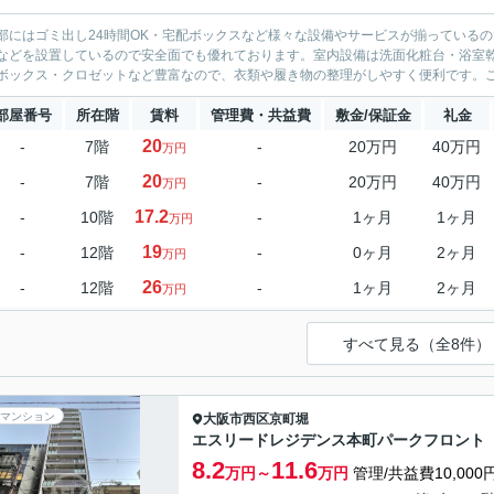
部にはゴミ出し24時間OK・宅配ボックスなど様々な設備やサービスが揃っている
などを設置しているので安全面でも優れております。室内設備は洗面化粧台・浴室
ボックス・クロゼットなど豊富なので、衣類や履き物の整理がしやすく便利です。こち
部屋番号
所在階
賃料
管理費・共益費
敷金/保証金
礼金
20
-
7階
-
20万円
40万円
万円
20
-
7階
-
20万円
40万円
万円
17.2
-
10階
-
1ヶ月
1ヶ月
万円
19
-
12階
-
0ヶ月
2ヶ月
万円
26
-
12階
-
1ヶ月
2ヶ月
万円
すべて見る（全8件）
マンション
大阪市西区
京町堀
エスリードレジデンス本町パークフロント
8.2
11.6
万円～
万円
管理/共益費10,000