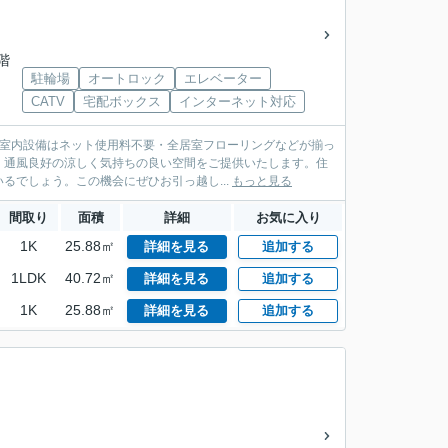
5階
駐輪場
オートロック
エレベーター
CATV
宅配ボックス
インターネット対応
。室内設備はネット使用料不要・全居室フローリングなどが揃っ
。通風良好の涼しく気持ちの良い空間をご提供いたします。住
でしょう。この機会にぜひお引っ越し...
もっと見る
間取り
面積
詳細
お気に入り
1K
25.88㎡
詳細を見る
追加する
1LDK
40.72㎡
詳細を見る
追加する
1K
25.88㎡
詳細を見る
追加する