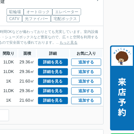
階建
駐輪場
オートロック
エレベーター
CATV
光ファイバー
宅配ボックス
4時間OKなどが備わっておりとても充実しています。室内設備
ト・シューズボックスなど豊富なので、広々と空間を利用する
ので安全面でも優れております。...
もっと見る
間取り
面積
詳細
お気に入り
1LDK
29.36㎡
詳細を見る
追加する
1LDK
29.36㎡
詳細を見る
追加する
1K
21.60㎡
詳細を見る
追加する
1LDK
29.36㎡
詳細を見る
追加する
1K
21.60㎡
詳細を見る
追加する
）