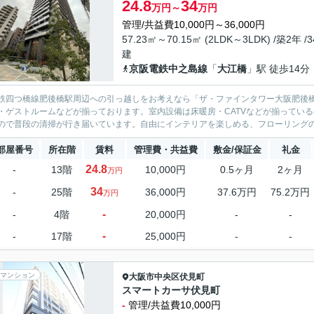
24.8
34
万円～
万円
管理/共益費10,000円～36,000円
57.23㎡～70.15㎡ (2LDK～3LDK) /築2年 /
建
京阪電鉄中之島線
「
大江橋
」駅 徒歩14分
鉄四つ橋線肥後橋駅周辺への引っ越しをお考えなら「ザ・ファインタワー大阪肥後橋
・ゲストルームなどが揃っております。室内設備は床暖房・CATVなどが揃ってい
ので普段の清掃が行き届いています。自由にインテリアを楽しめる、フローリングのお
部屋番号
所在階
賃料
管理費・共益費
敷金/保証金
礼金
24.8
-
13階
10,000円
0.5ヶ月
2ヶ月
万円
34
-
25階
36,000円
37.6万円
75.2万円
万円
-
-
4階
20,000円
-
-
-
-
17階
25,000円
-
-
マンション
大阪市中央区
伏見町
スマートカーサ伏見町
-
管理/共益費10,000円