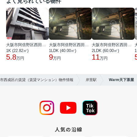
よく見られている物件
大阪市阿倍野区西田辺町１丁目
大阪市阿倍野区西田辺町１丁目
大阪市阿倍野区西田辺町１丁目
1K (22.82㎡)
1LDK (40.00㎡)
2LDK (60.00㎡)
1
5.8
9
11
万円
万円
万円
大阪市西成区の賃貸（賃貸マンション）物件情報
岸里駅
Warm天下茶屋
人気の沿線