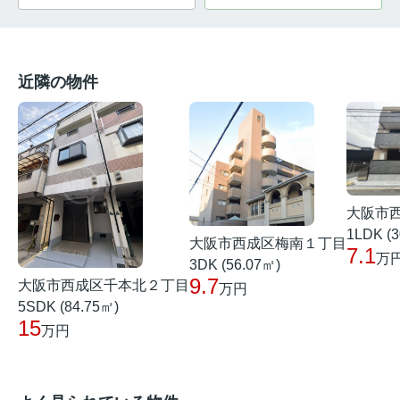
近隣の物件
大阪市
1LDK (3
大阪市西成区梅南１丁目
7.1
万
3DK (56.07㎡)
9.7
大阪市西成区千本北２丁目
万円
5SDK (84.75㎡)
15
万円