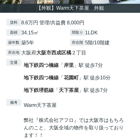
【外観】Warm天下茶屋 外観
8.6万円 管理/共益費 8,000円
賃料
34.15㎡
1LDK
面積
間取り
築5年
5階/10階建
築年数
所在階
大阪府
大阪市西成区
橘
２丁目
所在地
交通
地下鉄四つ橋線
「
岸里
」駅 徒歩7分
地下鉄四つ橋線
「
花園町
」駅 徒歩10分
地下鉄堺筋線
「
天下茶屋
」駅 徒歩7分
備考
Warm天下茶屋
弊社『株式会社アフロ』では大阪市はもちろ
んのこと、大阪全域の物件を取り扱っており
ます！！