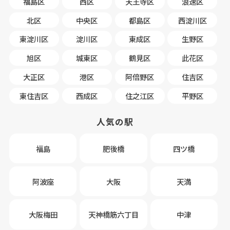
福島区
西区
天王寺区
浪速区
北区
中央区
都島区
西淀川区
東淀川区
淀川区
東成区
生野区
旭区
城東区
鶴見区
此花区
大正区
港区
阿倍野区
住吉区
東住吉区
西成区
住之江区
平野区
人気の駅
福島
肥後橋
四ツ橋
阿波座
大阪
天満
大阪梅田
天神橋筋六丁目
中津