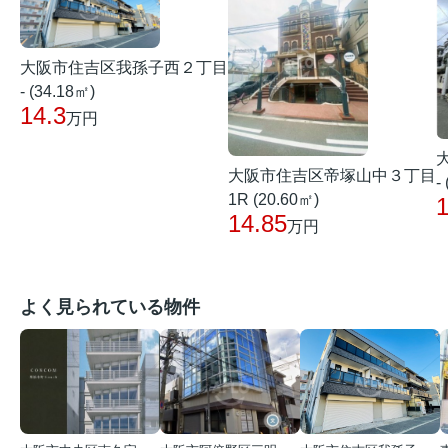
大阪市住吉区我孫子西２丁目
- (34.18㎡)
14.3
万円
大阪市住吉区帝塚山中３丁目
-
1R (20.60㎡)
1
14.85
万円
よく見られている物件