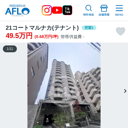
21コートマルナカ(テナント)
空室1
49.5万円
(0.68万円/坪)
管理/共益費 -
1
/
11