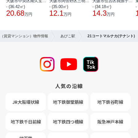
大阪市中央区南久宝寺町１丁目
大阪市阿倍野区三明町１丁目
大阪市住吉区我孫子西２丁目
- (36.42㎡)
- (35.00㎡)
- (34.18㎡)
-
20.68
12.1
14.3
万円
万円
万円
貸（賃貸マンション）物件情報
あびこ駅
21コートマルナカ(テナント)
人気の沿線
JR大阪環状線
地下鉄御堂筋線
地下鉄谷町線
地下鉄千日前線
地下鉄四つ橋線
阪急神戸本線