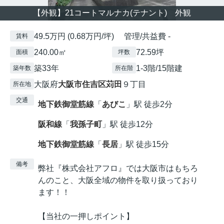
【外観】21コートマルナカ(テナント) 外観
49.5万円 (0.68万円/坪) 管理/共益費 -
賃料
240.00㎡
72.59坪
面積
坪数
築33年
1-3階/15階建
築年数
所在階
大阪府
大阪市住吉区
苅田
９丁目
所在地
交通
地下鉄御堂筋線
「
あびこ
」駅 徒歩2分
阪和線
「
我孫子町
」駅 徒歩12分
地下鉄御堂筋線
「
長居
」駅 徒歩15分
備考
弊社『株式会社アフロ』では大阪市はもちろ
んのこと、大阪全域の物件を取り扱っており
ます！！
【当社の一押しポイント】