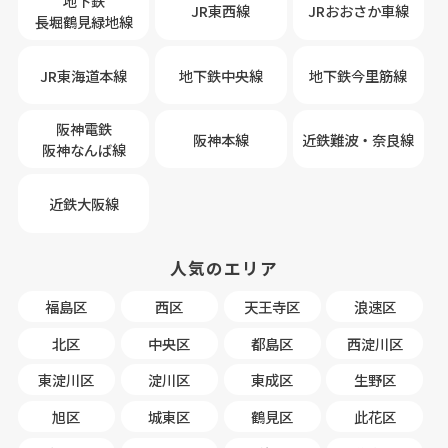
地下鉄
JR東西線
JRおおさか車線
長堀鶴見緑地線
JR東海道本線
地下鉄中央線
地下鉄今里筋線
阪神電鉄
阪神本線
近鉄難波・奈良線
阪神なんば線
近鉄大阪線
人気のエリア
福島区
西区
天王寺区
浪速区
北区
中央区
都島区
西淀川区
東淀川区
淀川区
東成区
生野区
旭区
城東区
鶴見区
此花区