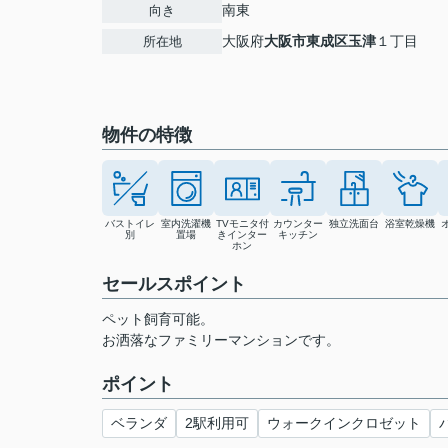
南東
向き
大阪府
大阪市東成区
玉津
１丁目
所在地
物件の特徴
バストイレ
室内洗濯機
TVモニタ付
カウンター
独立洗面台
浴室乾燥機
別
置場
きインター
キッチン
ホン
セールスポイント
ペット飼育可能。
お洒落なファミリーマンションです。
ポイント
ベランダ
2駅利用可
ウォークインクロゼット