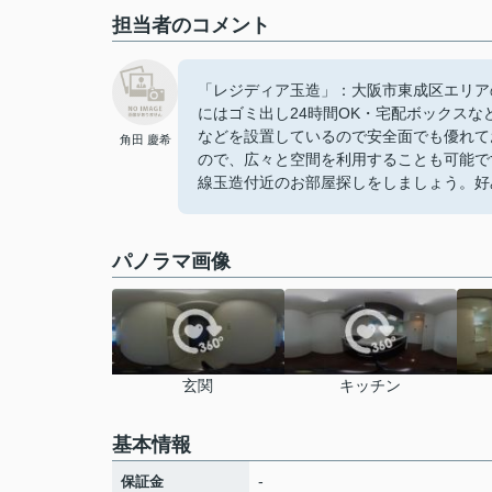
担当者のコメント
「レジディア玉造」：大阪市東成区エリア
にはゴミ出し24時間OK・宅配ボックス
などを設置しているので安全面でも優れて
角田 慶希
ので、広々と空間を利用することも可能で
線玉造付近のお部屋探しをしましょう。好
パノラマ画像
玄関
キッチン
基本情報
-
保証金