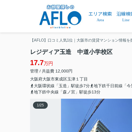
エリア検索
沿線検
Area
Line
【AFLO】口コミ人気1位｜大阪市の賃貸マンション情報を
レジディア玉造 中道小学校区
17.7
万円
管理 / 共益費 12,000円
大阪府
大阪市東成区
玉津
１丁目
大阪環状線「玉造」駅徒歩7分
地下鉄千日前線「今
地下鉄中央線「森ノ宮」駅徒歩13分
1
/
25