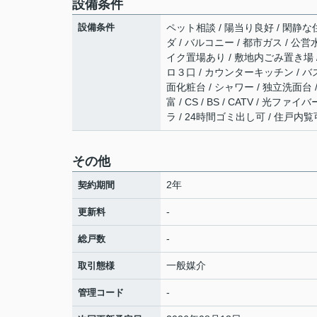
設備条件
設備条件
ペット相談 / 陽当り良好 / 閑静な住
ダ / バルコニー / 都市ガス / 公営
イク置場あり / 敷地内ごみ置き場 /
ロ３口 / カウンターキッチン / バ
面化粧台 / シャワー / 独立洗面台
富 / CS / BS / CATV / 
ラ / 24時間ゴミ出し可 / 住戸内
その他
2年
契約期間
-
更新料
-
総戸数
一般媒介
取引態様
-
管理コード