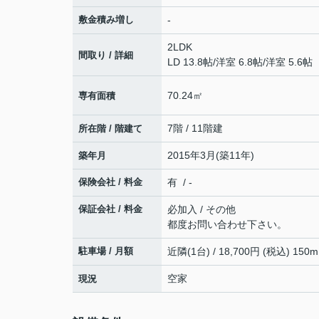
敷金積み増し
-
2LDK
間取り / 詳細
LD 13.8帖
/
洋室 6.8帖
/
洋室 5.6帖
70.24㎡
専有面積
7階 / 11階建
所在階 / 階建て
2015年3月(築11年)
築年月
保険会社 / 料金
有 / -
保証会社 / 料金
必加入 / その他
都度お問い合わせ下さい。
駐車場 / 月額
近隣(1台) / 18,700円 (税込) 150m
空家
現況