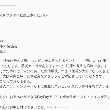
16 フクダ不動産上本町ビル1F
機構
正取引協議会
協会
まで徒歩4分と近場にコンビニがあるのもポイント。共用部にはゴミ出し
っております。防犯カメラがありますので、犯罪の発生を抑制できます
そのためには、自分にあった生活環境、つまり住居が大切になってきま
。大阪府内全域、経験豊富なスタッフがご対応させていただきます。
こなっておりません。
論のこと、インターネットに掲載していないオススメ物件多数ございま
クにお支払いができるPayPayアプリや全物件ポイント・マイルが貯
。
にお申し付け下さいませ。06-6765-6888