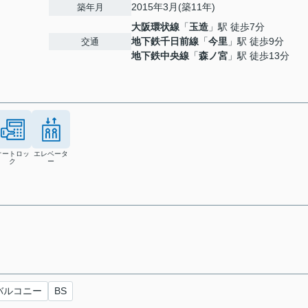
2015年3月(築11年)
築年月
大阪環状線
「
玉造
」駅 徒歩7分
地下鉄千日前線
「
今里
」駅 徒歩9分
交通
地下鉄中央線
「
森ノ宮
」駅 徒歩13分
オートロッ
エレベータ
ク
ー
バルコニー
BS