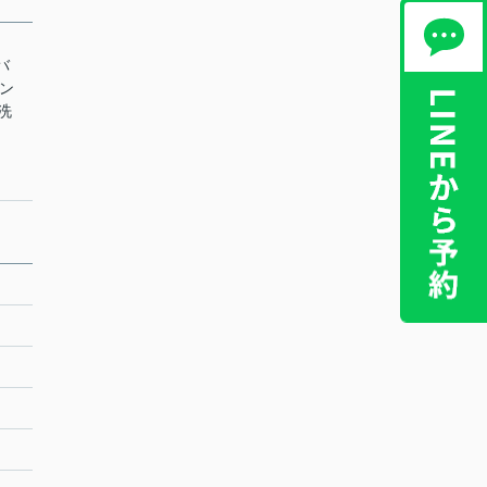
バ
コン
髪洗