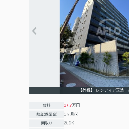
【外観】
レジディア玉造 
17.7
万円
賃料
1ヶ月(-)
敷金(保証金)
2LDK
間取り