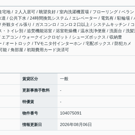
宅地 / ２人入居可 / 眺望良好 / 室内洗濯機置場 / フローリング / ベラン
水道 / 公共下水 / 24時間換気システム / エレベーター / 電気有 / 駐輪場 / 
 外観タイル張り / ガスコンロ / コンロ２口以上 / システムキッチン / 
ス・トイレ別 / 追焚機能浴室 / 浴室乾燥機 / 温水洗浄便座 / 洗面台 / 洗
 / エアコン / ウォークインクロゼット / シューズボックス / 収納豊
光ファイバー / オートロック / TVモニタ付インターホン / 宅配ボックス / 防犯カメ
覧可能 / 角部屋 / 初期費用カード決済可
一般
賃貸区分
-
更新事務手数料
-
特優賃
104075091
物件番号
2026年08月06日
情報更新日