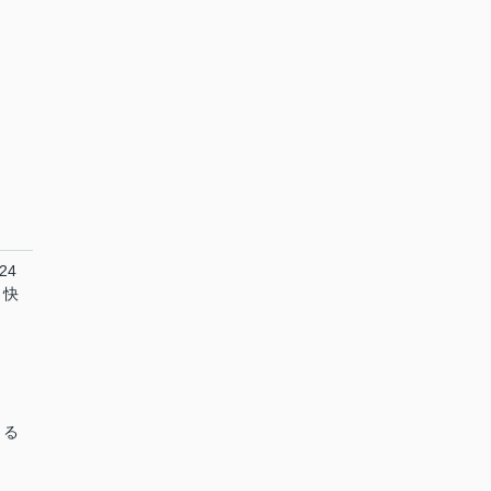
24
。快
まる