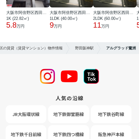
大阪市阿倍野区西田辺町１丁目
大阪市阿倍野区西田辺町１丁目
大阪市阿倍野区西田辺町１丁目
1K (22.82㎡)
1LDK (40.00㎡)
2LDK (60.00㎡)
1
5.8
9
11
万円
万円
万円
島区の賃貸（賃貸マンション）物件情報
野田阪神駅
アルグラッド鷺洲
人気の沿線
JR大阪環状線
地下鉄御堂筋線
地下鉄谷町線
地下鉄千日前線
地下鉄四つ橋線
阪急神戸本線