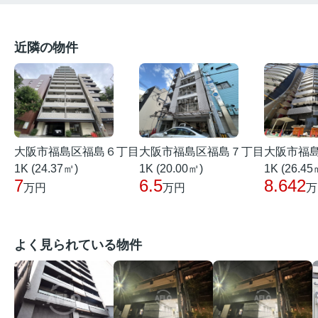
近隣の物件
大阪市福島区福島６丁目
大阪市福島区福島７丁目
大阪市福
1K (24.37㎡)
1K (20.00㎡)
1K (26.45
7
6.5
8.642
万円
万円
万
よく見られている物件