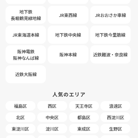
地下鉄
JR東西線
JRおおさか車線
長堀鶴見緑地線
JR東海道本線
地下鉄中央線
地下鉄今里筋線
阪神電鉄
阪神本線
近鉄難波・奈良線
阪神なんば線
近鉄大阪線
人気のエリア
福島区
西区
天王寺区
浪速区
北区
中央区
都島区
西淀川区
東淀川区
淀川区
東成区
生野区