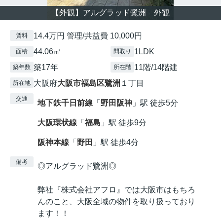
【外観】アルグラッド鷺洲 外観
14.4万円 管理/共益費 10,000円
賃料
44.06㎡
1LDK
面積
間取り
築17年
11階/14階建
築年数
所在階
大阪府
大阪市福島区
鷺洲
１丁目
所在地
交通
地下鉄千日前線
「
野田阪神
」駅 徒歩5分
大阪環状線
「
福島
」駅 徒歩9分
阪神本線
「
野田
」駅 徒歩4分
備考
◎アルグラッド鷺洲◎
弊社『株式会社アフロ』では大阪市はもちろ
んのこと、大阪全域の物件を取り扱っており
ます！！