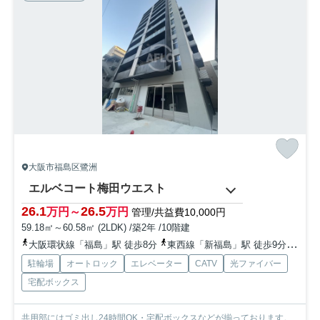
大阪市福島区鷺洲
エルベコート梅田ウエスト
26.1
26.5
万円～
万円
管理/共益費10,000円
59.18㎡～60.58㎡ (2LDK) /築2年 /10階建
大阪環状線「福島」駅 徒歩8分
東西線「新福島」駅 徒歩9分
地下
駐輪場
オートロック
エレベーター
CATV
光ファイバー
宅配ボックス
共用部にはゴミ出し24時間OK・宅配ボックスなどが揃っております。