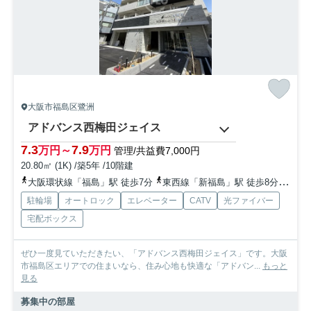
大阪市福島区鷺洲
アドバンス西梅田ジェイス
7.3
7.9
万円～
万円
管理/共益費7,000円
20.80㎡ (1K) /築5年 /10階建
大阪環状線「福島」駅 徒歩7分
東西線「新福島」駅 徒歩8分
阪神
駐輪場
オートロック
エレベーター
CATV
光ファイバー
宅配ボックス
ぜひ一度見ていただきたい、「アドバンス西梅田ジェイス」です。大阪
市福島区エリアでの住まいなら、住み心地も快適な「アドバン...
もっと
見る
募集中の部屋