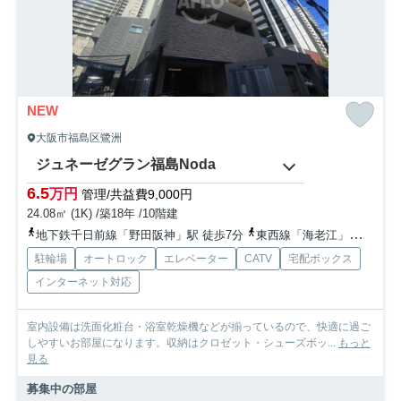
NEW
大阪市福島区鷺洲
ジュネーゼグラン福島Noda
6.5
万円
管理/共益費9,000円
24.08㎡ (1K) /築18年 /10階建
地下鉄千日前線「野田阪神」駅 徒歩7分
東西線「海老江」駅 徒歩8分
駐輪場
オートロック
エレベーター
CATV
宅配ボックス
インターネット対応
室内設備は洗面化粧台・浴室乾燥機などが揃っているので、快適に過ご
しやすいお部屋になります。収納はクロゼット・シューズボッ...
もっと
見る
募集中の部屋