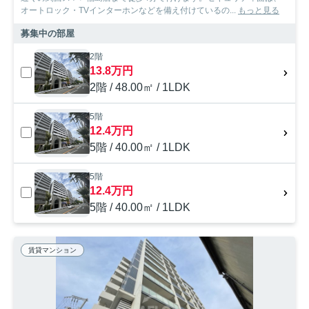
オートロック・TVインターホンなどを備え付けているの...
もっと見る
募集中の部屋
2階
13.8万円
2階 / 48.00㎡ / 1LDK
5階
12.4万円
5階 / 40.00㎡ / 1LDK
5階
12.4万円
5階 / 40.00㎡ / 1LDK
賃貸マンション