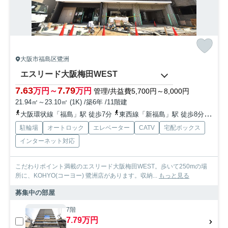
大阪市福島区鷺洲
エスリード大阪梅田WEST
7.63
7.79
万円～
万円
管理/共益費5,700円～8,000円
21.94㎡～23.10㎡ (1K) /築6年 /11階建
大阪環状線「福島」駅 徒歩7分
東西線「新福島」駅 徒歩8分
京阪
駐輪場
オートロック
エレベーター
CATV
宅配ボックス
インターネット対応
こだわりポイント満載のエスリード大阪梅田WEST。歩いて250mの場
所に、KOHYO(コーヨー) 鷺洲店があります。収納...
もっと見る
募集中の部屋
7階
7.79万円