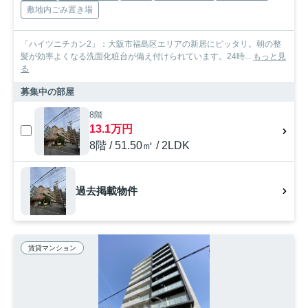
敷地内ごみ置き場
「ハイツニチカン2」：大阪市福島区エリアの新居にピッタリ。朝の整
髪が効率よくなる洗面化粧台が備え付けられています。24時...
もっと見
る
募集中の部屋
8階
13.1万円
8階 / 51.50㎡ / 2LDK
過去掲載物件
賃貸マンション