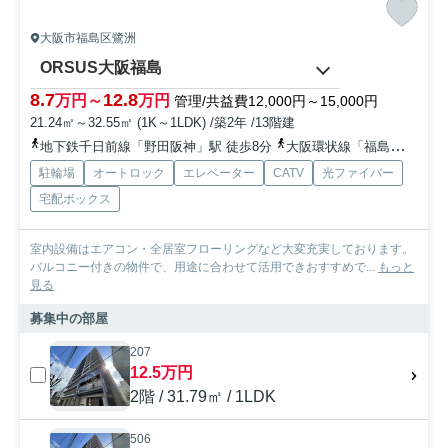
大阪市福島区鷺洲
ORSUS大阪福島
8.7
12.8
万円～
万円
管理/共益費12,000円～15,000円
21.24㎡～32.55㎡ (1K～1LDK) /築2年 /13階建
地下鉄千日前線「野田阪神」駅 徒歩8分
大阪環状線「福島」駅 徒歩9分
駐輪場
オートロック
エレベーター
CATV
光ファイバー
宅配ボックス
室内設備はエアコン・全居室フローリングなど大変充実しております。
バルコニー付きの物件で、用途に合わせて活用できおすすめで...
もっと
見る
募集中の部屋
207
12.5万円
2階 / 31.79㎡ / 1LDK
506