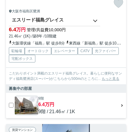
大阪市福島区鷺洲
エスリード福島グレイス
6.4
万円
管理/共益費10,000円
21.46㎡ (1K) /築8年 /10階建
大阪環状線「福島」駅 徒歩8分
東西線「新福島」駅 徒歩10分
地下
駐輪場
オートロック
エレベーター
CATV
光ファイバー
宅配ボックス
こだわりポイント満載のエスリード福島グレイス。暮らしに便利なサン
ディ福島鷺洲店(スーパー)がこちらから500mのところに...
もっと見る
募集中の部屋
9階
6.4万円
9階 / 21.46㎡ / 1K
賃貸マンション