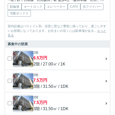
駐輪場
オートロック
エレベーター
CATV
光ファイバー
宅配ボックス
室内設備はバストイレ別・浴室に窓など豊富に揃っており、過ごしやす
いお部屋になっております。お住まいの近くには駐車場がある...
もっと
見る
募集中の部屋
2階
6.5万円
2階 / 27.00㎡ / 1K
3階
7.5万円
3階 / 31.50㎡ / 1DK
3階
7.5万円
3階 / 31.50㎡ / 1DK