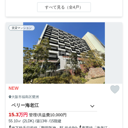
すべて見る（全4戸）
賃貸マンション
NEW
大阪市福島区鷺洲
ベリー海老江
15.3
万円
管理/共益費10,000円
55.10㎡ (2LDK) /築13年 /15階建
地下鉄千日前線「野田阪神」駅 徒歩8分
東西線「海老江」駅 徒歩9分