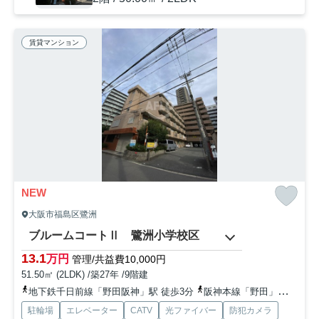
賃貸マンション
NEW
大阪市福島区鷺洲
ブルームコートⅡ 鷺洲小学校区
13.1
万円
管理/共益費10,000円
51.50㎡ (2LDK) /築27年 /9階建
地下鉄千日前線「野田阪神」駅 徒歩3分
阪神本線「野田」駅 徒歩3分
駐輪場
エレベーター
CATV
光ファイバー
防犯カメラ