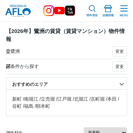
【2026年】鷺洲の賃貸（賃貸マンション）物件情
報
鷺洲
変更
条件から探す
変更
おすすめのエリア
新町
/
南堀江
/
立売堀
/
江戸堀
/
北堀江
/
京町堀
/
本田
/
谷町
/
福島
/
靱本町
28
棟
81
件