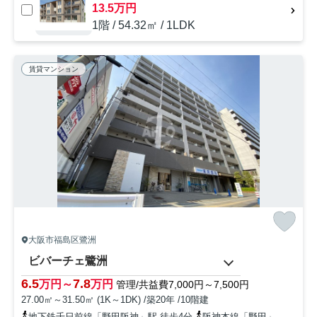
13.5万円
1階 / 54.32㎡ / 1LDK
賃貸マンション
大阪市福島区鷺洲
ビバーチェ鷺洲
6.5
7.8
万円～
万円
管理/共益費7,000円～7,500円
27.00㎡～31.50㎡ (1K～1DK) /築20年 /10階建
地下鉄千日前線「野田阪神」駅 徒歩4分
阪神本線「野田」駅 徒歩3分