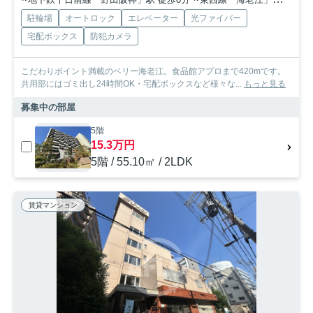
駐輪場
オートロック
エレベーター
光ファイバー
宅配ボックス
防犯カメラ
こだわりポイント満載のベリー海老江。食品館アプロまで420mです。
共用部にはゴミ出し24時間OK・宅配ボックスなど様々な...
もっと見る
募集中の部屋
5階
15.3万円
5階 / 55.10㎡ / 2LDK
賃貸マンション