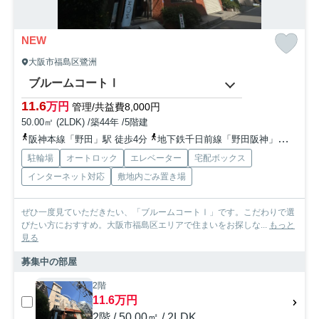
NEW
大阪市福島区鷺洲
ブルームコートⅠ
11.6
万円
管理/共益費8,000円
50.00㎡ (2LDK) /築44年 /5階建
阪神本線「野田」駅 徒歩4分
地下鉄千日前線「野田阪神」駅 徒歩6分
駐輪場
オートロック
エレベーター
宅配ボックス
インターネット対応
敷地内ごみ置き場
ぜひ一度見ていただきたい、「ブルームコートⅠ」です。こだわりで選
びたい方におすすめ。大阪市福島区エリアで住まいをお探しな...
もっと
見る
募集中の部屋
2階
11.6万円
2階 / 50.00㎡ / 2LDK