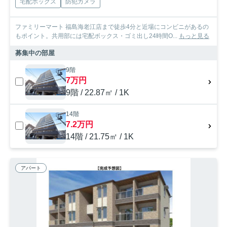
宅配ボックス
防犯カメラ
ファミリーマート 福島海老江店まで徒歩4分と近場にコンビニがあるの
もポイント。共用部には宅配ボックス・ゴミ出し24時間O...
もっと見る
募集中の部屋
9階
7万円
9階 / 22.87㎡ / 1K
14階
7.2万円
14階 / 21.75㎡ / 1K
アパート