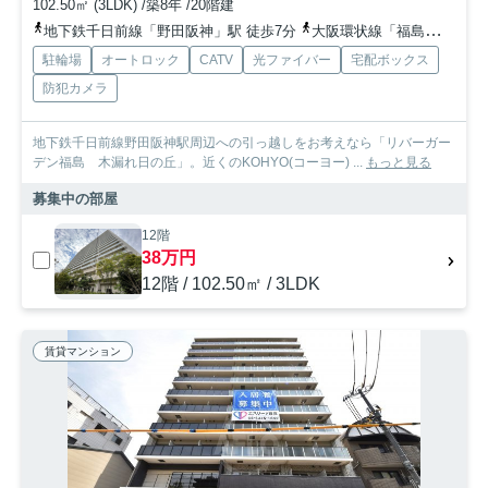
102.50㎡ (3LDK) /築8年 /20階建
地下鉄千日前線「野田阪神」駅 徒歩7分
大阪環状線「福島」駅 徒歩12分
駐輪場
オートロック
CATV
光ファイバー
宅配ボックス
防犯カメラ
地下鉄千日前線野田阪神駅周辺への引っ越しをお考えなら「リバーガー
デン福島 木漏れ日の丘」。近くのKOHYO(コーヨー) ...
もっと見る
募集中の部屋
12階
38万円
12階 / 102.50㎡ / 3LDK
賃貸マンション