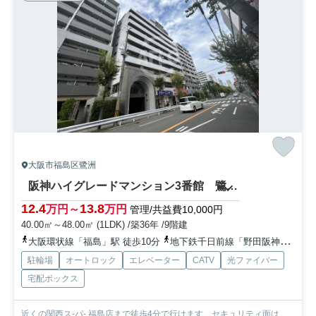
大阪市福島区鷺洲
阪神ハイグレードマンション3番館 鷺洲小学校区
12.4
13.8
万円～
万円
管理/共益費10,000円
40.00㎡～48.00㎡ (1LDK) /築36年 /9階建
大阪環状線「福島」駅 徒歩10分
地下鉄千日前線「野田阪神」駅 徒歩5分
駐輪場
オートロック
エレベーター
CATV
光ファイバー
宅配ボックス
近くの関西ス-パ- 福島店まで徒歩4分で行けます。セキュリティ面は、