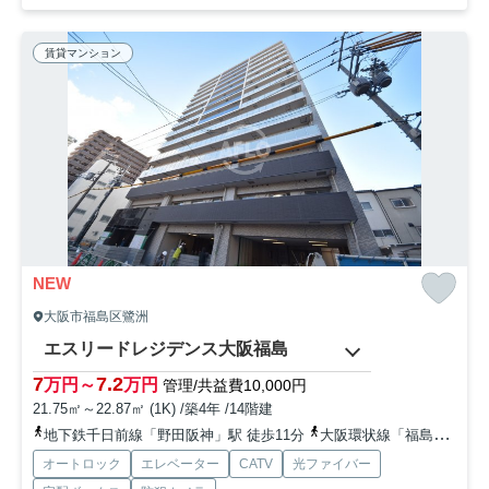
賃貸マンション
NEW
大阪市福島区鷺洲
エスリードレジデンス大阪福島
7
7.2
万円～
万円
管理/共益費10,000円
21.75㎡～22.87㎡ (1K) /築4年 /14階建
地下鉄千日前線「野田阪神」駅 徒歩11分
大阪環状線「福島」駅 徒歩12分
オートロック
エレベーター
CATV
光ファイバー