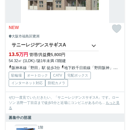
NEW
大阪市福島区鷺洲
サニーレジデンスサギスA
13.5
万円
管理/共益費5,800円
54.32㎡ (1LDK) /築1年未満 /3階建
阪神本線「野田」駅 徒歩3分
地下鉄千日前線「野田阪神」駅 徒歩5分
駐輪場
オートロック
CATV
宅配ボックス
インターネット対応
防犯カメラ
ぜひ一度見ていただきたい、「サニーレジデンスサギスA」です。ロー
ソン 吉野一丁目店まで徒歩5分と近場にコンビニがあるのも...
もっと見
る
募集中の部屋
1階