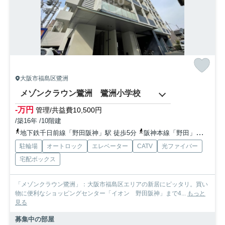
大阪市福島区鷺洲
メゾンクラウン鷺洲 鷺洲小学校
-万円
管理/共益費10,500円
/築16年 /10階建
地下鉄千日前線「野田阪神」駅 徒歩5分
阪神本線「野田」駅 徒歩2分
駐輪場
オートロック
エレベーター
CATV
光ファイバー
宅配ボックス
「メゾンクラウン鷺洲」：大阪市福島区エリアの新居にピッタリ。買い
物に便利なショッピングセンター「イオン 野田阪神」まで4...
もっと
見る
募集中の部屋