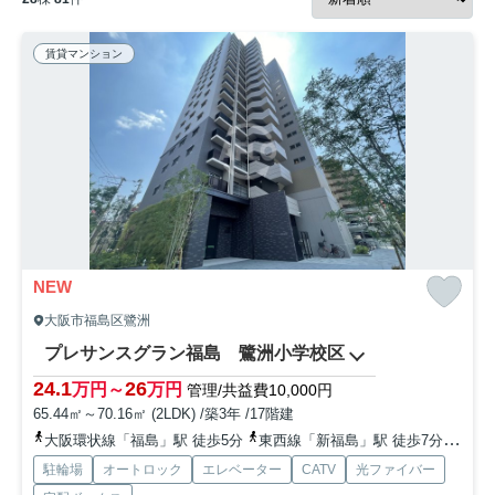
賃貸マンション
NEW
大阪市福島区鷺洲
プレサンスグラン福島 鷺洲小学校区
24.1
26
万円～
万円
管理/共益費10,000円
65.44㎡～70.16㎡ (2LDK) /築3年 /17階建
大阪環状線「福島」駅 徒歩5分
東西線「新福島」駅 徒歩7分
阪神
駐輪場
オートロック
エレベーター
CATV
光ファイバー