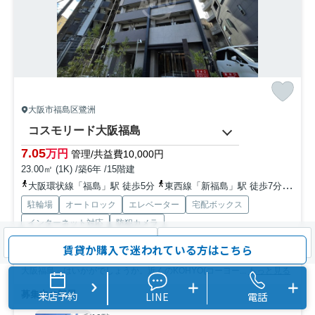
大阪市福島区鷺洲
コスモリード大阪福島
7.05
万円
管理/共益費10,000円
23.00㎡ (1K) /築6年 /15階建
大阪環状線「福島」駅 徒歩5分
東西線「新福島」駅 徒歩7分
京阪
駐輪場
オートロック
エレベーター
宅配ボックス
インターネット対応
防犯カメラ
検索条件を変更
まとめてお問い合わせ
賃貸か購入で迷われている方はこちら
大阪市福島区エリアでの住まいなら、住み心地も快適な「コスモリード
大阪福島」はいかがでしょうか。近くのKOHYO(コーヨー...
もっと見る
来店予約
LINE
電話
募集中の部屋