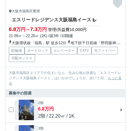
大阪市福島区鷺洲
エスリードレジデンス大阪福島イースト
6.8
7.3
万円～
万円
管理/共益費10,000円
21.09㎡～22.20㎡ (1K) /築3年 /10階建
大阪環状線「福島」駅 徒歩12分
地下鉄千日前線「野田阪神」駅 徒歩13分
駐輪場
オートロック
エレベーター
CATV
光ファイバー
宅配ボックス
大阪市福島区エリアでの住まいなら、住み心地も快適な「エスリードレ
ジデンス大阪福島イースト」はいかがでしょうか。歩いて32...
もっと見
る
募集中の部屋
2階
6.8万円
2階 / 22.20㎡ / 1K
3階