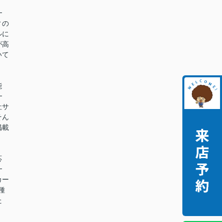
━
ィの
ルに
が高
いて
能
━
社サ
そん
掲載
。
応
━
カー
種
た
。