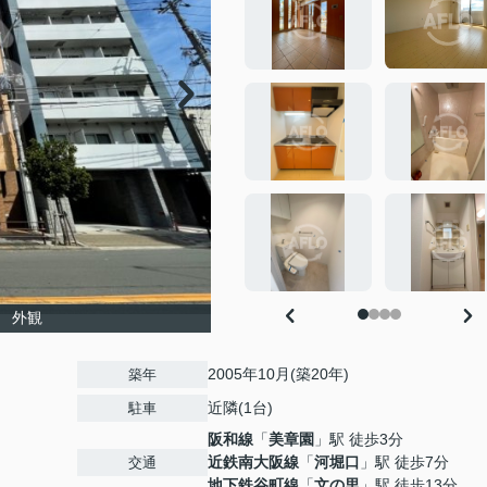
 外観
2005年10月(築20年)
築年
近隣(1台)
駐車
阪和線
「
美章園
」駅 徒歩3分
近鉄南大阪線
「
河堀口
」駅 徒歩7分
交通
地下鉄谷町線
「
文の里
」駅 徒歩13分