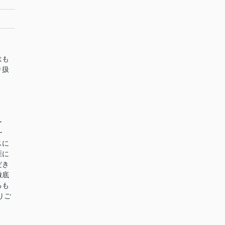
はも
り扱
ー
━
スに
涯に
だき
徹底
るも
りご