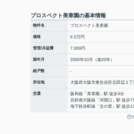
プロスペクト美章園の基本情報
物件名
プロスペクト美章園
価格
6.5万円
管理/共益費
7,000円
築年月
2005年10月（築20年）
総戸数
-
所在地
大阪府
大阪市東住吉区
北田辺
２丁
交通
阪和線
「
美章園
」駅 徒歩3分
近鉄南大阪線
「
河堀口
」駅 徒歩7
地下鉄谷町線
「
文の里
」駅 徒歩1