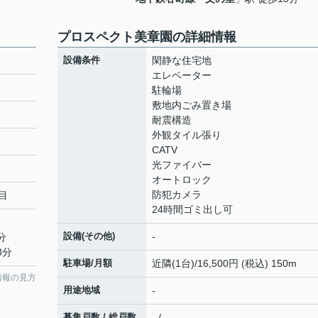
プロスペクト美章園の詳細情報
設備条件
閑静な住宅地
エレベーター
駐輪場
敷地内ごみ置き場
耐震構造
外観タイル張り
CATV
光ファイバー
オートロック
防犯カメラ
目
24時間ゴミ出し可
設備(その他)
-
分
3分
駐車場/月額
近隣(1台)/16,500円 (税込) 150m
情報の見方
用途地域
-
募集戸数 / 総戸数
- / -