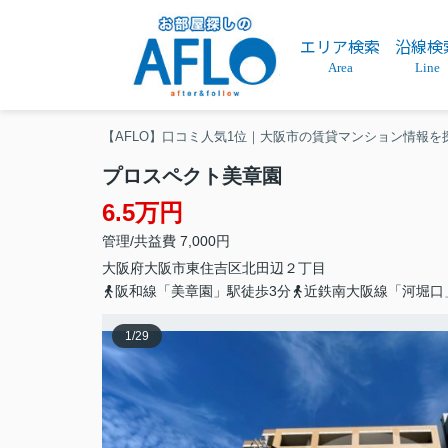
エリア検索
沿線検
Area
Line
【AFLO】口コミ人気1位｜大阪市の賃貸マンション情報を
プロスペクト美章園
6.5万円
管理/共益費 7,000円
大阪府
大阪市東住吉区
北田辺
２丁目
阪和線「美章園」駅徒歩3分
近鉄南大阪線「河堀口
1
/
29