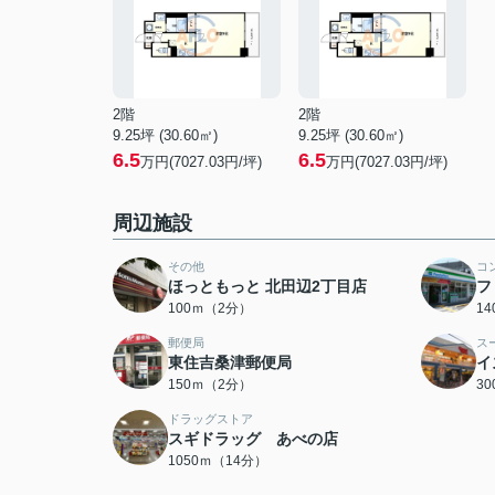
2階
2階
9.25坪 (30.60㎡)
9.25坪 (30.60㎡)
6.5
6.5
万円(7027.03円/坪)
万円(7027.03円/坪)
周辺施設
その他
コ
ほっともっと 北田辺2丁目店
フ
100ｍ（2分）
1
郵便局
ス
東住吉桑津郵便局
イ
150ｍ（2分）
3
ドラッグストア
スギドラッグ あべの店
1050ｍ（14分）