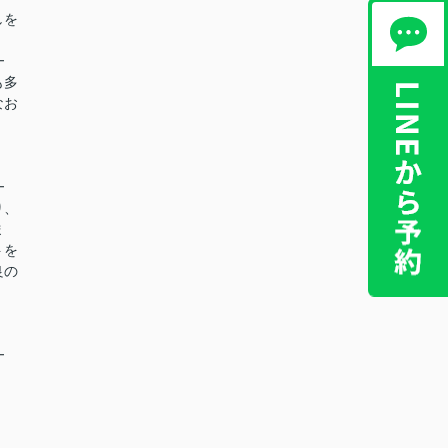
しを
━
も多
なお
━
り、
ま
トを
良の
━