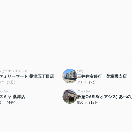
ンビニエンスストア
銀行
ァミリーマート 桑津五丁目店
三井住友銀行 美章園支店
40ｍ（2分）
150ｍ（2分）
ーパー
スーパー
ズミヤ 桑津店
阪急OASIS(オアシス) あべ
00ｍ（4分）
950ｍ（12分）