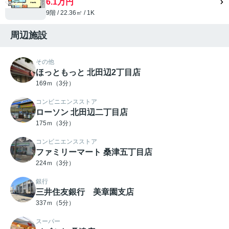
6.1万円
9階 / 22.36㎡ / 1K
周辺施設
その他
ほっともっと 北田辺2丁目店
169ｍ（3分）
コンビニエンスストア
ローソン 北田辺二丁目店
175ｍ（3分）
コンビニエンスストア
ファミリーマート 桑津五丁目店
224ｍ（3分）
銀行
三井住友銀行 美章園支店
337ｍ（5分）
スーパー