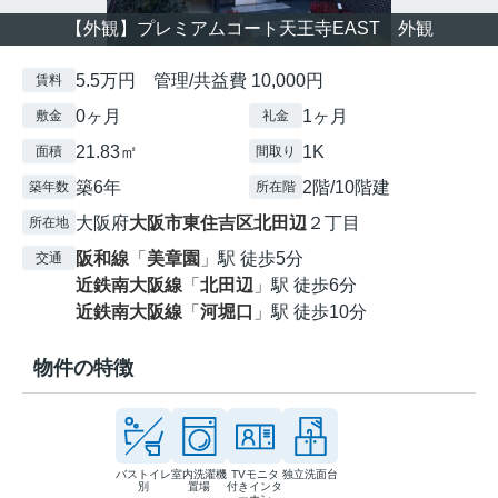
【外観】プレミアムコート天王寺EAST 外観
5.5万円 管理/共益費 10,000円
賃料
0ヶ月
1ヶ月
敷金
礼金
21.83㎡
1K
面積
間取り
築6年
2階/10階建
築年数
所在階
大阪府
大阪市東住吉区
北田辺
２丁目
所在地
阪和線
「
美章園
」駅 徒歩5分
交通
近鉄南大阪線
「
北田辺
」駅 徒歩6分
近鉄南大阪線
「
河堀口
」駅 徒歩10分
物件の特徴
バストイレ
室内洗濯機
TVモニタ
独立洗面台
別
置場
付きインタ