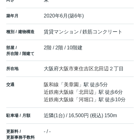
2020年6月(築6年)
築年月
賃貸マンション / 鉄筋コンクリート
種別 / 建物構造
2階 / 2階 / 10階建
部屋 /
所在階 / 階建て
大阪府
大阪市東住吉区
北田辺
２丁目
所在地
阪和線
「
美章園
」駅 徒歩5分
交通
近鉄南大阪線
「
北田辺
」駅 徒歩6分
近鉄南大阪線
「
河堀口
」駅 徒歩10分
近隣(1台) / 16,500円 (税込) 150m
駐車場 / 月額
- / -
更新料 /
更新事務手数料