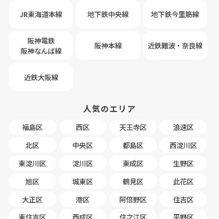
JR東海道本線
地下鉄中央線
地下鉄今里筋線
阪神電鉄
阪神本線
近鉄難波・奈良線
阪神なんば線
近鉄大阪線
人気のエリア
福島区
西区
天王寺区
浪速区
北区
中央区
都島区
西淀川区
東淀川区
淀川区
東成区
生野区
旭区
城東区
鶴見区
此花区
大正区
港区
阿倍野区
住吉区
東住吉区
西成区
住之江区
平野区