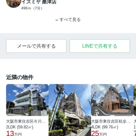
イズミヤ 桑津店
496ｍ（7分）
すべて見る
メールで共有する
LINEで共有する
近隣の物件
大阪市東住吉区今川４丁目
大阪市東住吉区杭全２丁目
1
2LDK (59.82㎡)
4LDK (99.76㎡)
13
25
万円
万円