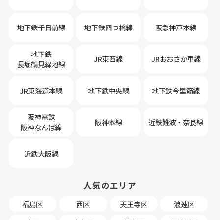
地下鉄千日前線
地下鉄四つ橋線
阪急神戸本線
地下鉄
JR東西線
JRおおさか車線
長堀鶴見緑地線
JR東海道本線
地下鉄中央線
地下鉄今里筋線
阪神電鉄
阪神本線
近鉄難波・奈良線
阪神なんば線
近鉄大阪線
人気のエリア
福島区
西区
天王寺区
浪速区