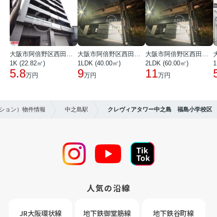
大阪市阿倍野区西田辺町１丁目
大阪市阿倍野区西田辺町１丁目
大阪市阿倍野区西田辺町１丁目
1K (22.82㎡)
1LDK (40.00㎡)
2LDK (60.00㎡)
1
5.8
9
11
万円
万円
万円
ンション）物件情報
中之島駅
クレヴィアタワー中之島 福島小学校区
人気の沿線
JR大阪環状線
地下鉄御堂筋線
地下鉄谷町線