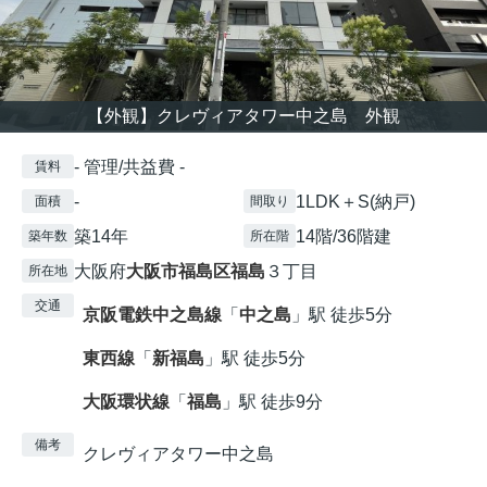
【外観】クレヴィアタワー中之島 外観
- 管理/共益費 -
賃料
-
1LDK＋S(納戸)
面積
間取り
築14年
14階/36階建
築年数
所在階
大阪府
大阪市福島区
福島
３丁目
所在地
交通
京阪電鉄中之島線
「
中之島
」駅 徒歩5分
東西線
「
新福島
」駅 徒歩5分
大阪環状線
「
福島
」駅 徒歩9分
備考
クレヴィアタワー中之島