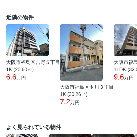
近隣の物件
大阪市福島区吉野５丁目
大阪市福
1K (20.60㎡)
1LDK (32
6.6
9.6
万円
万円
大阪市福島区玉川３丁目
1K (30.26㎡)
7.2
万円
よく見られている物件