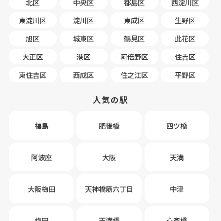
北区
中央区
都島区
西淀川区
東淀川区
淀川区
東成区
生野区
旭区
城東区
鶴見区
此花区
大正区
港区
阿倍野区
住吉区
東住吉区
西成区
住之江区
平野区
人気の駅
福島
肥後橋
四ツ橋
阿波座
大阪
天満
大阪梅田
天神橋筋六丁目
中津
梅田
天満橋
心斎橋