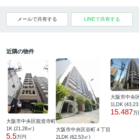
メールで共有する
LINEで共有する
近隣の物件
大阪市中央
1LDK (43.2
15.487
万
大阪市中央区龍造寺町
1K (21.28㎡)
大阪市中央区谷町４丁目
5.5
2LDK (62.53㎡)
万円