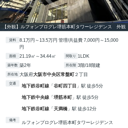
【外観】ルフォンプログレ堺筋本町タワーレジデンス 外観
8.1万円～13.5万円 管理/共益費 7,000円～15,000
賃料
円
21.19㎡～34.44㎡
1LDK
面積
間取り
築2年
3階/18階建
築年数
所在階
大阪府
大阪市中央区
常盤町
２丁目
所在地
交通
地下鉄谷町線
「
谷町四丁目
」駅 徒歩5分
地下鉄中央線
「
堺筋本町
」駅 徒歩5分
地下鉄谷町線
「
天満橋
」駅 徒歩12分
備考
ルフォンプログレ堺筋本町タワーレジデンス