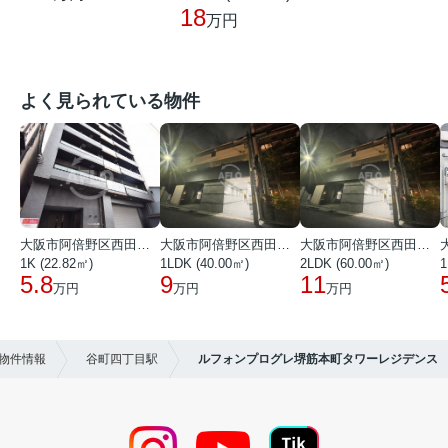
18
万円
よく見られている物件
大阪市阿倍野区西田辺町１丁目
大阪市阿倍野区西田辺町１丁目
大阪市阿倍野区西田辺町１丁目
1K (22.82㎡)
1LDK (40.00㎡)
2LDK (60.00㎡)
1
5.8
9
11
万円
万円
万円
）物件情報
谷町四丁目駅
ルフォンプログレ堺筋本町タワーレジデンス