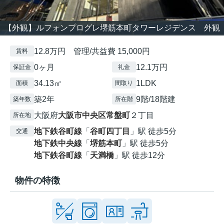
【外観】ルフォンプログレ堺筋本町タワーレジデンス 外観
12.8万円 管理/共益費 15,000円
賃料
0ヶ月
12.1万円
保証金
礼金
34.13㎡
1LDK
面積
間取り
築2年
9階/18階建
築年数
所在階
大阪府
大阪市中央区
常盤町
２丁目
所在地
地下鉄谷町線
「
谷町四丁目
」駅 徒歩5分
交通
地下鉄中央線
「
堺筋本町
」駅 徒歩5分
地下鉄谷町線
「
天満橋
」駅 徒歩12分
物件の特徴