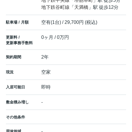
地下鉄中央線
「
堺筋本町
」駅 徒歩5分
地下鉄谷町線
「
天満橋
」駅 徒歩12分
空有(1台) / 29,700円 (税込)
駐車場 / 月額
0ヶ月 / 0万円
更新料 /
更新事務手数料
2年
契約期間
空家
現況
即時
入居可能日
-
敷金積み増し
その他条件
-
用途地域