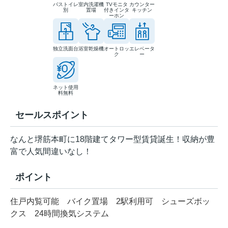
バストイレ
室内洗濯機
TVモニタ
カウンター
別
置場
付きインタ
キッチン
ーホン
独立洗面台
浴室乾燥機
オートロッ
エレベータ
ク
ー
ネット使用
料無料
セールスポイント
なんと堺筋本町に18階建てタワー型賃貸誕生！収納が豊
富で人気間違いなし！
ポイント
住戸内覧可能
バイク置場
2駅利用可
シューズボッ
クス
24時間換気システム