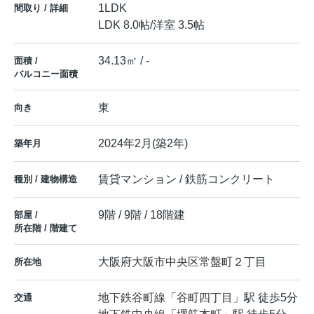
1LDK
間取り / 詳細
LDK 8.0帖
/
洋室 3.5帖
34.13㎡ / -
面積 /
バルコニー面積
東
向き
2024年2月(築2年)
築年月
賃貸マンション / 鉄筋コンクリート
種別 / 建物構造
9階 / 9階 / 18階建
部屋 /
所在階 / 階建て
大阪府
大阪市中央区
常盤町
２丁目
所在地
地下鉄谷町線
「
谷町四丁目
」駅 徒歩5分
交通