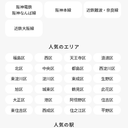
阪神電鉄
阪神本線
近鉄難波・奈良線
阪神なんば線
近鉄大阪線
人気のエリア
福島区
西区
天王寺区
浪速区
北区
中央区
都島区
西淀川区
東淀川区
淀川区
東成区
生野区
旭区
城東区
鶴見区
此花区
大正区
港区
阿倍野区
住吉区
東住吉区
西成区
住之江区
平野区
人気の駅