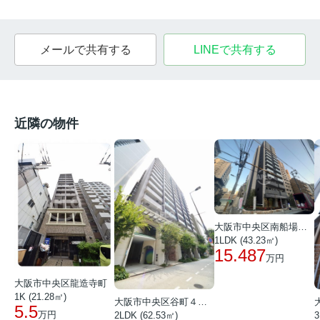
メールで共有する
LINEで共有する
近隣の物件
大阪市中央区南船場１丁目
1LDK (43.23㎡)
15.487
万円
大阪市中央区龍造寺町
1K (21.28㎡)
大阪市中央区谷町４丁目
5.5
万円
2LDK (62.53㎡)
3