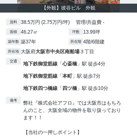
【外観】彼谷ビル 外観
38.5万円 (2.75万円/坪) 管理/共益費 -
賃料
46.27㎡
13.99坪
面積
坪数
築37年
4階/6階建
築年数
所在階
大阪府
大阪市中央区
南船場
３丁目
所在地
交通
地下鉄御堂筋線
「
心斎橋
」駅 徒歩4分
地下鉄御堂筋線
「
本町
」駅 徒歩7分
地下鉄四つ橋線
「
四ツ橋
」駅 徒歩10分
備考
弊社『株式会社アフロ』では大阪市はもちろ
んのこと、大阪全域の物件を取り扱っており
ます！！
【当社の一押しポイント】