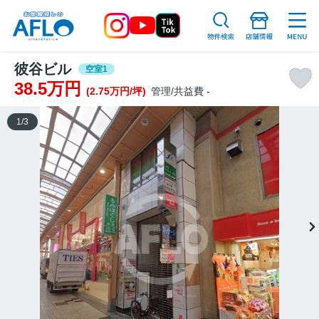
彼谷ビル
空室1
38.5万円
(2.75万円/坪)
管理/共益費 -
1
/
3