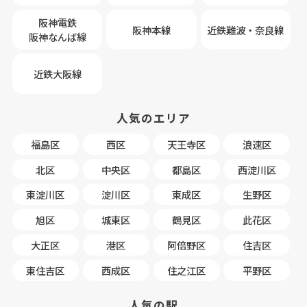
阪神電鉄
阪神本線
近鉄難波・奈良線
阪神なんば線
近鉄大阪線
人気のエリア
福島区
西区
天王寺区
浪速区
北区
中央区
都島区
西淀川区
東淀川区
淀川区
東成区
生野区
旭区
城東区
鶴見区
此花区
大正区
港区
阿倍野区
住吉区
東住吉区
西成区
住之江区
平野区
人気の駅