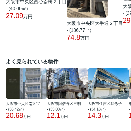
大阪市中央区西心斎橋２丁目
大
- (40.00㎡)
- (
27.09
万円
29
大阪市中央区大手通２丁目
- (186.77㎡)
74.8
万円
よく見られている物件
大阪市中央区南久宝寺町１丁目
大阪市阿倍野区三明町１丁目
大阪市住吉区我孫子西２丁目
- (36.42㎡)
- (35.00㎡)
- (34.18㎡)
-
20.68
12.1
14.3
万円
万円
万円