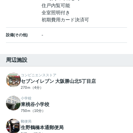
住戸内覧可能
全室照明付き
初期費用カード決済可
-
設備(その他)
周辺施設
コンビニエンスストア
セブンイレブン 大阪勝山北5丁目店
270ｍ（4分）
小学校
東桃谷小学校
750ｍ（10分）
郵便局
生野鶴橋本通郵便局