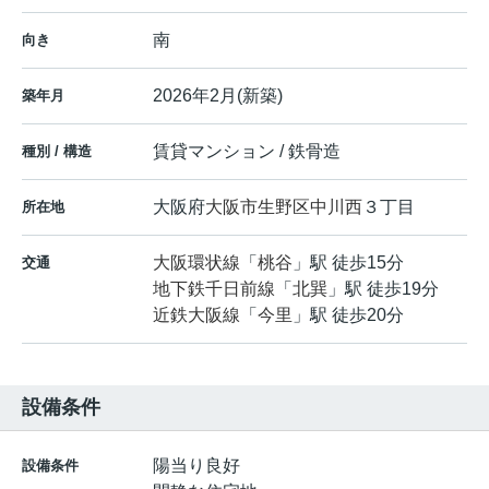
南
向き
2026年2月(新築)
築年月
賃貸マンション / 鉄骨造
種別 / 構造
大阪府
大阪市生野区
中川西
３丁目
所在地
大阪環状線
「
桃谷
」駅 徒歩15分
交通
地下鉄千日前線
「
北巽
」駅 徒歩19分
近鉄大阪線
「
今里
」駅 徒歩20分
設備条件
陽当り良好
設備条件