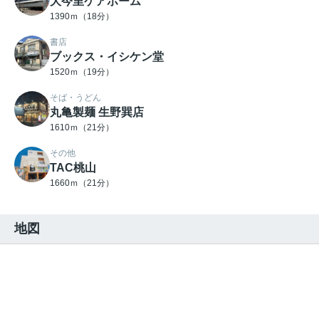
大今里ケアホーム
1390ｍ（18分）
書店
ブックス・イシケン堂
1520ｍ（19分）
そば・うどん
丸亀製麺 生野巽店
1610ｍ（21分）
その他
TAC桃山
1660ｍ（21分）
地図