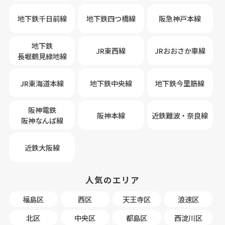
地下鉄千日前線
地下鉄四つ橋線
阪急神戸本線
地下鉄
JR東西線
JRおおさか車線
長堀鶴見緑地線
JR東海道本線
地下鉄中央線
地下鉄今里筋線
阪神電鉄
阪神本線
近鉄難波・奈良線
阪神なんば線
近鉄大阪線
人気のエリア
福島区
西区
天王寺区
浪速区
北区
中央区
都島区
西淀川区