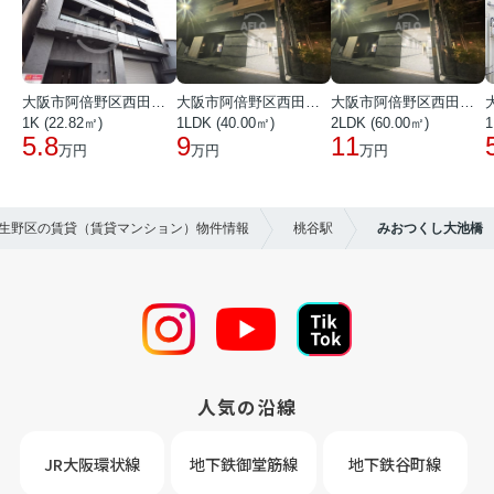
大阪市阿倍野区西田辺町１丁目
大阪市阿倍野区西田辺町１丁目
大阪市阿倍野区西田辺町１丁目
1K (22.82㎡)
1LDK (40.00㎡)
2LDK (60.00㎡)
1
5.8
9
11
万円
万円
万円
市生野区の賃貸（賃貸マンション）物件情報
桃谷駅
みおつくし大池橋
人気の沿線
JR大阪環状線
地下鉄御堂筋線
地下鉄谷町線