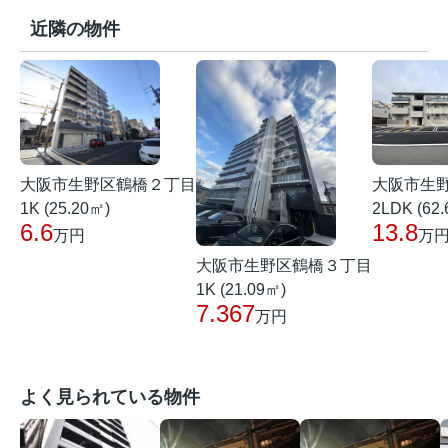
近隣の物件
大阪市生野区鶴橋２丁目
大阪市生
1K (25.20㎡)
2LDK (62
6.6
13.8
万円
万
大阪市生野区鶴橋３丁目
1K (21.09㎡)
7.367
万円
よく見られている物件