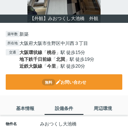
【外観】みおつくし大池橋 外観
新築
築年数
大阪府大阪市生野区中川西３丁目
所在地
大阪環状線
「
桃谷
」駅 徒歩15分
交通
地下鉄千日前線
「
北巽
」駅 徒歩19分
近鉄大阪線
「
今里
」駅 徒歩20分
お問い合わせ
無料
基本情報
設備条件
周辺環境
みおつくし大池橋
物件名