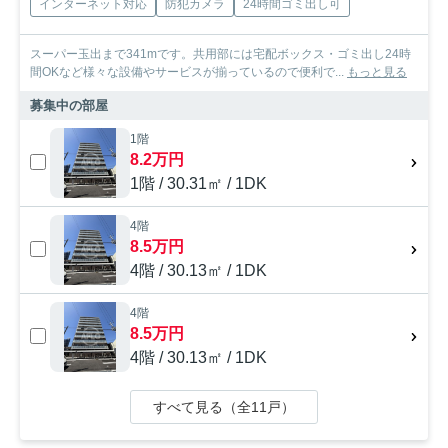
インターネット対応
防犯カメラ
24時間ゴミ出し可
スーパー玉出まで341mです。共用部には宅配ボックス・ゴミ出し24時
間OKなど様々な設備やサービスが揃っているので便利で...
もっと見る
募集中の部屋
1階
8.2万円
1階 / 30.31㎡ / 1DK
4階
8.5万円
4階 / 30.13㎡ / 1DK
4階
8.5万円
4階 / 30.13㎡ / 1DK
すべて見る（全11戸）