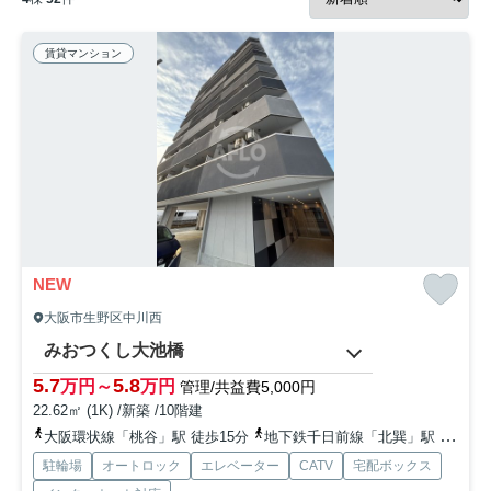
賃貸マンション
NEW
大阪市生野区中川西
みおつくし大池橋
5.7
5.8
万円～
万円
管理/共益費5,000円
22.62㎡ (1K) /新築 /10階建
大阪環状線「桃谷」駅 徒歩15分
地下鉄千日前線「北巽」駅 徒歩19分
駐輪場
オートロック
エレベーター
CATV
宅配ボックス