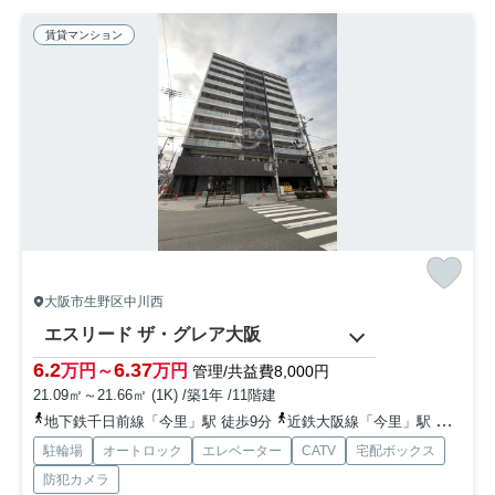
賃貸マンション
大阪市生野区中川西
エスリード ザ・グレア大阪
6.2
6.37
万円～
万円
管理/共益費8,000円
21.09㎡～21.66㎡ (1K) /築1年 /11階建
地下鉄千日前線「今里」駅 徒歩9分
近鉄大阪線「今里」駅 徒歩10分
駐輪場
オートロック
エレベーター
CATV
宅配ボックス
防犯カメラ