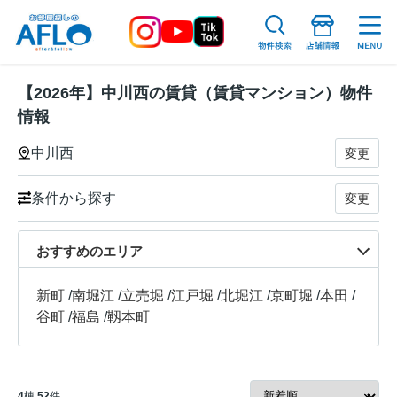
【2026年】中川西の賃貸（賃貸マンション）物件
情報
中川西
変更
条件から探す
変更
おすすめのエリア
新町
/
南堀江
/
立売堀
/
江戸堀
/
北堀江
/
京町堀
/
本田
/
谷町
/
福島
/
靱本町
4
棟
52
件