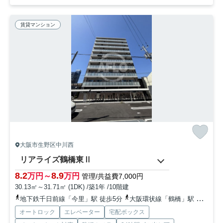
賃貸マンション
大阪市生野区中川西
リアライズ鶴橋東Ⅱ
8.2
8.9
万円～
万円
管理/共益費7,000円
30.13㎡～31.71㎡ (1DK) /築1年 /10階建
地下鉄千日前線「今里」駅 徒歩5分
大阪環状線「鶴橋」駅 徒歩8分
オートロック
エレベーター
宅配ボックス