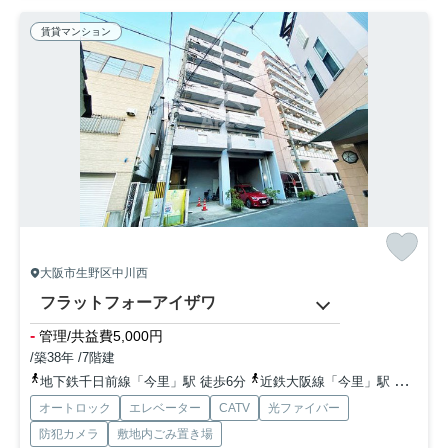
賃貸マンション
大阪市生野区中川西
フラットフォーアイザワ
-
管理/共益費5,000円
/築38年 /7階建
地下鉄千日前線「今里」駅 徒歩6分
近鉄大阪線「今里」駅 徒歩11分
オートロック
エレベーター
CATV
光ファイバー
防犯カメラ
敷地内ごみ置き場