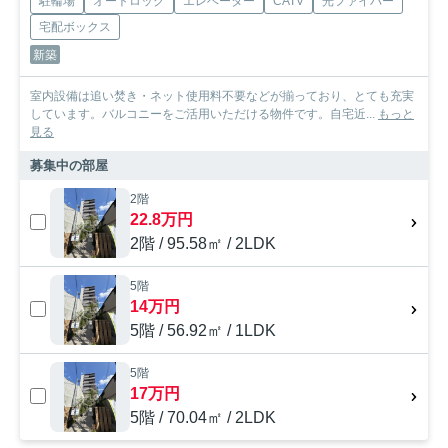
駐輪場
オートロック
エレベーター
CATV
光ファイバー
宅配ボックス
新築
室内設備は追い焚き・ネット使用料不要などが揃っており、とても充実
しています。バルコニーをご活用いただける物件です。自宅近...
もっと
見る
募集中の部屋
2階
22.8万円
2階 / 95.58㎡ / 2LDK
5階
14万円
5階 / 56.92㎡ / 1LDK
5階
17万円
5階 / 70.04㎡ / 2LDK