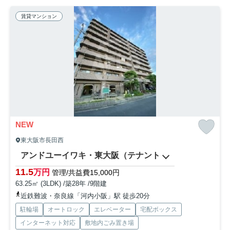
賃貸マンション
NEW
東大阪市長田西
アンドユーイワキ・東大阪（テナント
11.5
万円
管理/共益費15,000円
63.25㎡ (3LDK) /築28年 /9階建
近鉄難波・奈良線「河内小阪」駅 徒歩20分
駐輪場
オートロック
エレベーター
宅配ボックス
インターネット対応
敷地内ごみ置き場