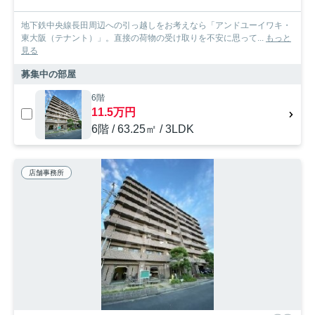
地下鉄中央線長田周辺への引っ越しをお考えなら「アンドユーイワキ・
東大阪（テナント）」。直接の荷物の受け取りを不安に思って...
もっと
見る
募集中の部屋
6階
11.5万円
6階 / 63.25㎡ / 3LDK
店舗事務所