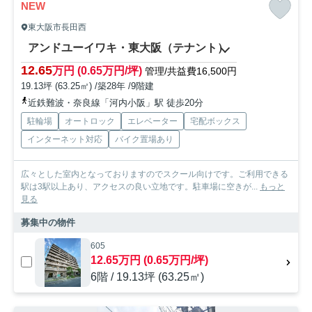
NEW
東大阪市長田西
アンドユーイワキ・東大阪（テナント）
12.65
万円 (0.65万円/坪)
管理/共益費16,500円
19.13坪 (63.25㎡) /築28年 /9階建
近鉄難波・奈良線「河内小阪」駅 徒歩20分
駐輪場
オートロック
エレベーター
宅配ボックス
インターネット対応
バイク置場あり
広々とした室内となっておりますのでスクール向けです。ご利用できる
駅は3駅以上あり、アクセスの良い立地です。駐車場に空きが...
もっと
見る
募集中の物件
605
12.65万円 (0.65万円/坪)
6階 / 19.13坪 (63.25㎡)