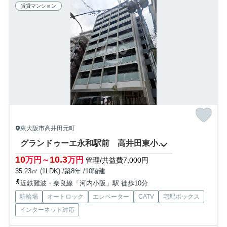
賃貸マンション
東大阪市高井田元町
グランドゥーエ永和駅前 高井田東小学校区
10
10.3
万円～
万円
管理/共益費7,000円
35.23㎡ (1LDK) /築8年 /10階建
近鉄難波・奈良線「河内小阪」駅 徒歩10分
駐輪場
オートロック
エレベーター
CATV
宅配ボックス
インターネット対応