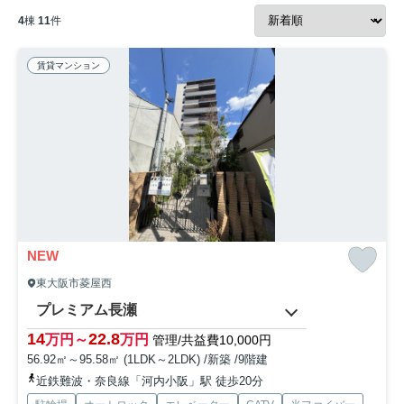
4
棟
11
件
賃貸マンション
NEW
東大阪市菱屋西
プレミアム長瀬
14
22.8
万円～
万円
管理/共益費10,000円
56.92㎡～95.58㎡ (1LDK～2LDK) /新築 /9階建
近鉄難波・奈良線「河内小阪」駅 徒歩20分