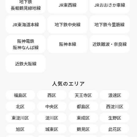
地下鉄
JR東西線
JRおおさか車線
長堀鶴見緑地線
JR東海道本線
地下鉄中央線
地下鉄今里筋線
阪神電鉄
阪神本線
近鉄難波・奈良線
阪神なんば線
近鉄大阪線
人気のエリア
福島区
西区
天王寺区
浪速区
北区
中央区
都島区
西淀川区
東淀川区
淀川区
東成区
生野区
旭区
城東区
鶴見区
此花区