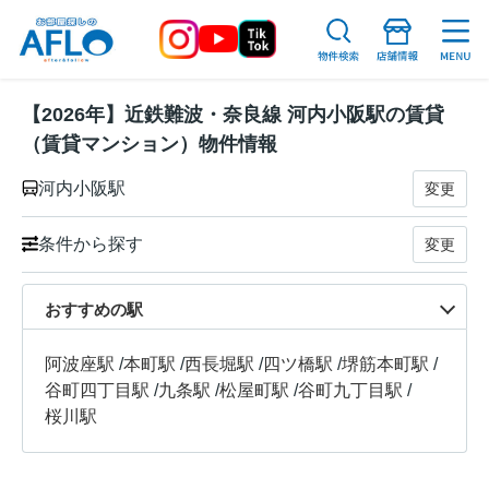
【2026年】近鉄難波・奈良線 河内小阪駅の賃貸
（賃貸マンション）物件情報
河内小阪駅
変更
条件から探す
変更
おすすめの駅
阿波座駅
/
本町駅
/
西長堀駅
/
四ツ橋駅
/
堺筋本町駅
/
谷町四丁目駅
/
九条駅
/
松屋町駅
/
谷町九丁目駅
/
桜川駅