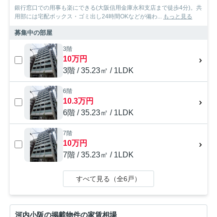
銀行窓口での用事も楽にできる(大阪信用金庫永和支店まで徒歩4分)。共
用部には宅配ボックス・ゴミ出し24時間OKなどが備わ...
もっと見る
募集中の部屋
3階
10万円
3階 / 35.23㎡ / 1LDK
6階
10.3万円
6階 / 35.23㎡ / 1LDK
7階
10万円
7階 / 35.23㎡ / 1LDK
すべて見る（全6戸）
河内小阪の掲載物件の家賃相場