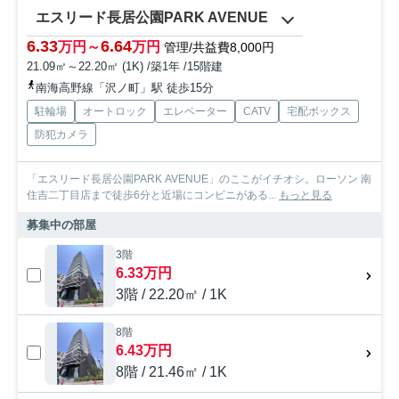
エスリード長居公園PARK AVENUE
6.33
6.64
万円～
万円
管理/共益費8,000円
21.09㎡～22.20㎡ (1K) /築1年 /15階建
南海高野線「沢ノ町」駅 徒歩15分
駐輪場
オートロック
エレベーター
CATV
宅配ボックス
防犯カメラ
「エスリード長居公園PARK AVENUE」のここがイチオシ。ローソン 南
住吉二丁目店まで徒歩6分と近場にコンビニがある...
もっと見る
募集中の部屋
3階
6.33万円
3階 / 22.20㎡ / 1K
8階
6.43万円
8階 / 21.46㎡ / 1K