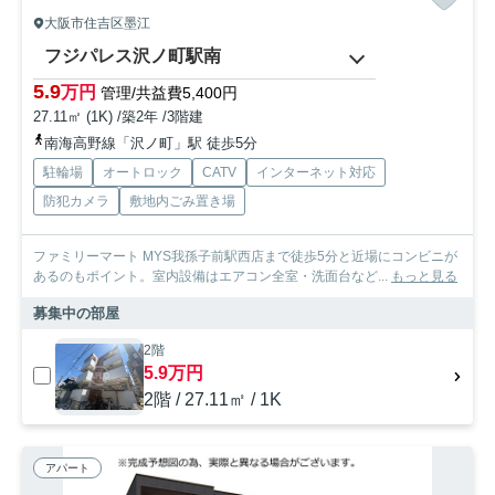
大阪市住吉区墨江
フジパレス沢ノ町駅南
5.9
万円
管理/共益費5,400円
27.11㎡ (1K) /築2年 /3階建
南海高野線「沢ノ町」駅 徒歩5分
駐輪場
オートロック
CATV
インターネット対応
防犯カメラ
敷地内ごみ置き場
ファミリーマート MYS我孫子前駅西店まで徒歩5分と近場にコンビニが
あるのもポイント。室内設備はエアコン全室・洗面台など...
もっと見る
募集中の部屋
2階
5.9万円
2階 / 27.11㎡ / 1K
アパート