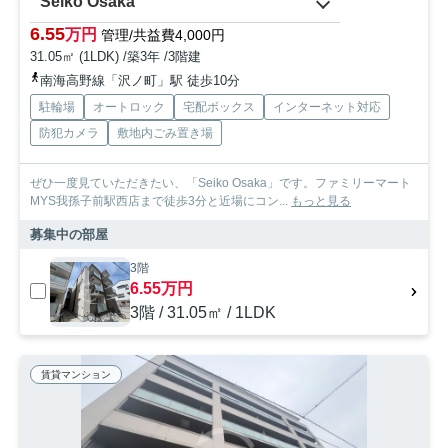
Seiko Osaka
6.55
万円
管理/共益費4,000円
31.05㎡ (1LDK) /築3年 /3階建
南海高野線「沢ノ町」駅 徒歩10分
駐輪場
オートロック
宅配ボックス
インターネット対応
防犯カメラ
敷地内ごみ置き場
ぜひ一度見ていただきたい、「Seiko Osaka」です。ファミリーマート
MYS我孫子前駅西店まで徒歩3分と近場にコン...
もっと見る
募集中の部屋
3階
6.55万円
3階 / 31.05㎡ / 1LDK
賃貸マンション