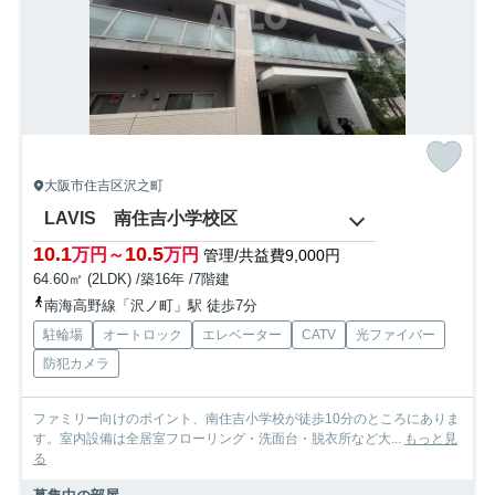
大阪市住吉区沢之町
LAVIS 南住吉小学校区
10.1
10.5
万円～
万円
管理/共益費9,000円
64.60㎡ (2LDK) /築16年 /7階建
南海高野線「沢ノ町」駅 徒歩7分
駐輪場
オートロック
エレベーター
CATV
光ファイバー
防犯カメラ
ファミリー向けのポイント、南住吉小学校が徒歩10分のところにありま
す。室内設備は全居室フローリング・洗面台・脱衣所など大...
もっと見
る