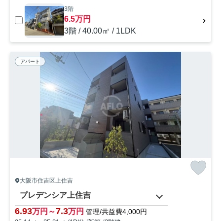
3階
6.5万円
3階 / 40.00㎡ / 1LDK
アパート
大阪市住吉区上住吉
プレデンシア上住吉
6.93
7.3
万円～
万円
管理/共益費4,000円