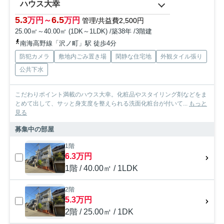
ハウス大幸
5.3
6.5
万円～
万円
管理/共益費2,500円
25.00㎡～40.00㎡ (1DK～1LDK) /築38年 /3階建
南海高野線「沢ノ町」駅 徒歩4分
防犯カメラ
敷地内ごみ置き場
閑静な住宅地
外観タイル張り
公共下水
こだわりポイント満載のハウス大幸。化粧品やスタイリング剤などをま
とめて出して、サッと身支度を整えられる洗面化粧台が付いて...
もっと
見る
募集中の部屋
1階
6.3万円
1階 / 40.00㎡ / 1LDK
2階
5.3万円
2階 / 25.00㎡ / 1DK