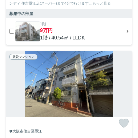
ンディ 住吉墨江店(スーパー)まで4分で行けます...
もっと見る
募集中の部屋
1階
9万円
1階 / 40.54㎡ / 1LDK
賃貸マンション
大阪市住吉区墨江