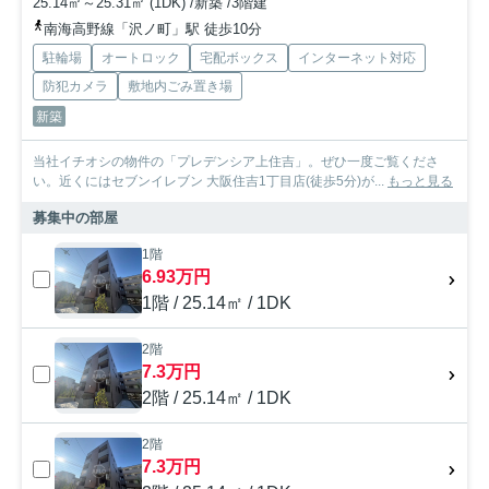
25.14㎡～25.31㎡ (1DK) /新築 /3階建
南海高野線「沢ノ町」駅 徒歩10分
駐輪場
オートロック
宅配ボックス
インターネット対応
防犯カメラ
敷地内ごみ置き場
新築
当社イチオシの物件の「プレデンシア上住吉」。ぜひ一度ご覧くださ
い。近くにはセブンイレブン 大阪住吉1丁目店(徒歩5分)が...
もっと見る
募集中の部屋
1階
6.93万円
1階 / 25.14㎡ / 1DK
2階
7.3万円
2階 / 25.14㎡ / 1DK
2階
7.3万円