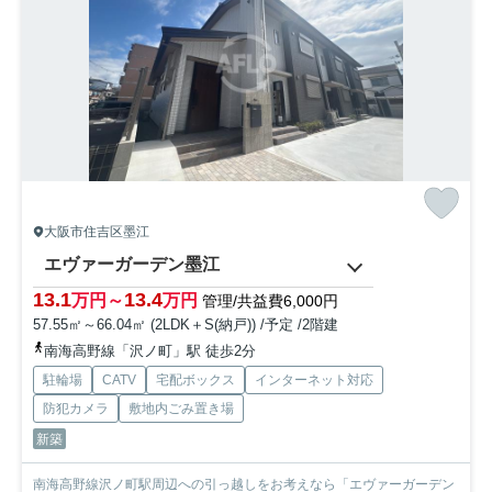
大阪市住吉区墨江
エヴァーガーデン墨江
13.1
13.4
万円～
万円
管理/共益費6,000円
57.55㎡～66.04㎡ (2LDK＋S(納戸)) /予定 /2階建
南海高野線「沢ノ町」駅 徒歩2分
駐輪場
CATV
宅配ボックス
インターネット対応
防犯カメラ
敷地内ごみ置き場
新築
南海高野線沢ノ町駅周辺への引っ越しをお考えなら「エヴァーガーデン