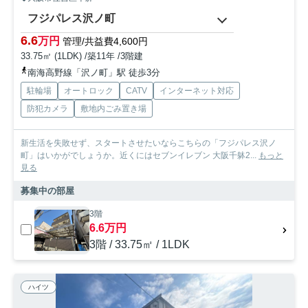
フジパレス沢ノ町
6.6
万円
管理/共益費4,600円
33.75㎡ (1LDK) /築11年 /3階建
南海高野線「沢ノ町」駅 徒歩3分
駐輪場
オートロック
CATV
インターネット対応
防犯カメラ
敷地内ごみ置き場
新生活を失敗せず、スタートさせたいならこちらの「フジパレス沢ノ
町」はいかがでしょうか。近くにはセブンイレブン 大阪千躰2...
もっと
見る
募集中の部屋
3階
6.6万円
3階 / 33.75㎡ / 1LDK
ハイツ