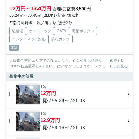
12
13.4
万円～
万円
管理/共益費8,500円
55.24㎡～59.40㎡ (2LDK) /新築 /3階建
南海高野線「沢ノ町」駅 徒歩2分
駐輪場
オートロック
CATV
宅配ボックス
インターネット対応
防犯カメラ
新築
大阪市住吉区エリアでの住まいなら、住み心地も快適な「（仮称）D-
ROOM住吉区墨江4丁目PJ」はいかがでしょうか。ファミ...
もっと見る
募集中の部屋
1階
12万円
1階 / 55.24㎡ / 2LDK
1階
12.9万円
1階 / 59.16㎡ / 2LDK