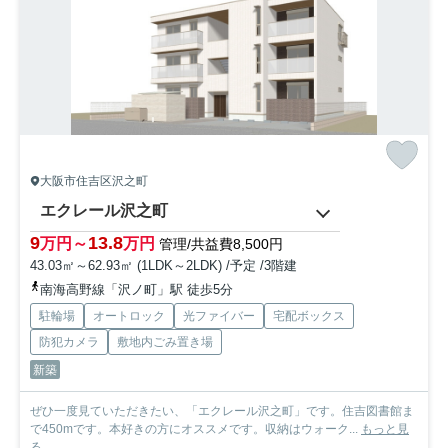
大阪市住吉区沢之町
エクレール沢之町
9
13.8
万円～
万円
管理/共益費8,500円
43.03㎡～62.93㎡ (1LDK～2LDK) /予定 /3階建
南海高野線「沢ノ町」駅 徒歩5分
駐輪場
オートロック
光ファイバー
宅配ボックス
防犯カメラ
敷地内ごみ置き場
新築
ぜひ一度見ていただきたい、「エクレール沢之町」です。住吉図書館ま
で450mです。本好きの方にオススメです。収納はウォーク...
もっと見
る