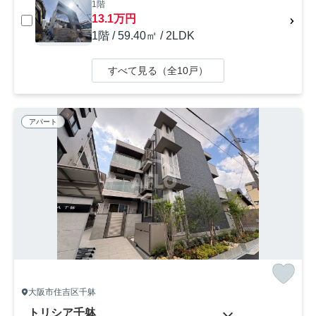
1階
13.1万円
1階 / 59.40㎡ / 2LDK
すべて見る（全10戸）
アパート
大阪市住吉区千躰
トリシア千躰