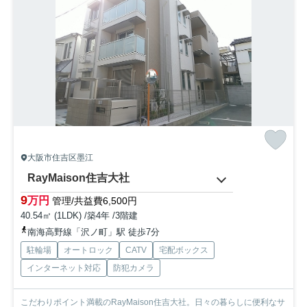
大阪市住吉区墨江
RayMaison住吉大社
9
万円
管理/共益費6,500円
40.54㎡ (1LDK) /築4年 /3階建
南海高野線「沢ノ町」駅 徒歩7分
駐輪場
オートロック
CATV
宅配ボックス
インターネット対応
防犯カメラ
こだわりポイント満載のRayMaison住吉大社。日々の暮らしに便利なサ