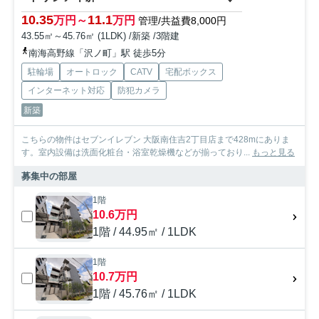
10.35
11.1
万円～
万円
管理/共益費8,000円
43.55㎡～45.76㎡ (1LDK) /新築 /3階建
南海高野線「沢ノ町」駅 徒歩5分
駐輪場
オートロック
CATV
宅配ボックス
インターネット対応
防犯カメラ
新築
こちらの物件はセブンイレブン 大阪南住吉2丁目店まで428mにありま
す。室内設備は洗面化粧台・浴室乾燥機などが揃っており...
もっと見る
募集中の部屋
1階
10.6万円
1階 / 44.95㎡ / 1LDK
1階
10.7万円
1階 / 45.76㎡ / 1LDK