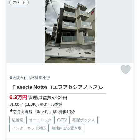
アパート
大阪市住吉区遠里小野
F asecia Notos（エフアセシアノトス）
6.3
万円
管理/共益費5,000円
31.88㎡ (1LDK) /築3年 /3階建
南海高野線「沢ノ町」駅 徒歩10分
駐輪場
オートロック
CATV
宅配ボックス
インターネット対応
敷地内ごみ置き場