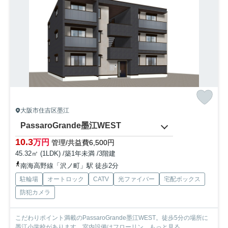
大阪市住吉区墨江
PassaroGrande墨江WEST
10.3
万円
管理/共益費6,500円
45.32㎡ (1LDK) /築1年未満 /3階建
南海高野線「沢ノ町」駅 徒歩2分
駐輪場
オートロック
CATV
光ファイバー
宅配ボックス
防犯カメラ
こだわりポイント満載のPassaroGrande墨江WEST。徒歩5分の場所に
墨江小学校があります。室内設備はフローリン...
もっと見る