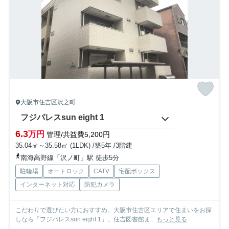
大阪市住吉区沢之町
フジパレスsun eight 1
6.3
万円
管理/共益費5,200円
35.04㎡～35.58㎡ (1LDK) /築5年 /3階建
南海高野線「沢ノ町」駅 徒歩5分
駐輪場
オートロック
CATV
宅配ボックス
インターネット対応
防犯カメラ
こだわりで選びたい方におすすめ。大阪市住吉区エリアで住まいをお探
しなら「フジパレスsun eight 1」。住吉図書館ま...
もっと見る