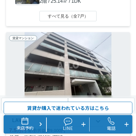
2階 / 25.14㎡ / 1DK
すべて見る（全7戸）
賃貸マンション
検索条件を変更
まとめてお問い合わせ
賃貸か購入で迷われている方はこちら
大阪市住吉区沢之町
LAVIS
来店予約
LINE
電話
7.5
万円
管理/共益費9,000円