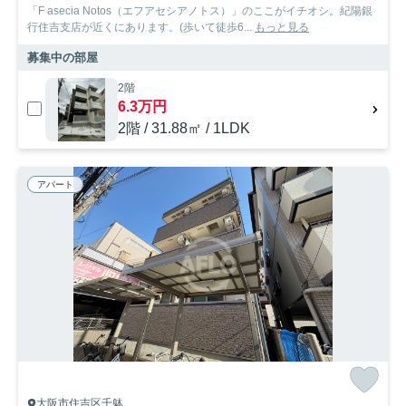
「F asecia Notos（エフアセシアノトス）」のここがイチオシ。紀陽銀
行住吉支店が近くにあります。(歩いて徒歩6...
もっと見る
募集中の部屋
2階
6.3万円
2階 / 31.88㎡ / 1LDK
アパート
大阪市住吉区千躰