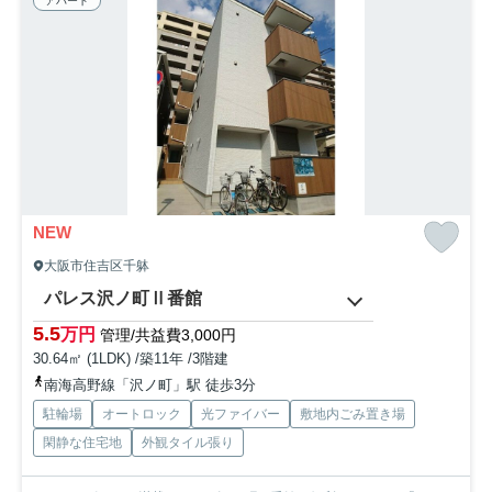
アパート
NEW
大阪市住吉区千躰
パレス沢ノ町Ⅱ番館
5.5
万円
管理/共益費3,000円
30.64㎡ (1LDK) /築11年 /3階建
南海高野線「沢ノ町」駅 徒歩3分
駐輪場
オートロック
光ファイバー
敷地内ごみ置き場
閑静な住宅地
外観タイル張り