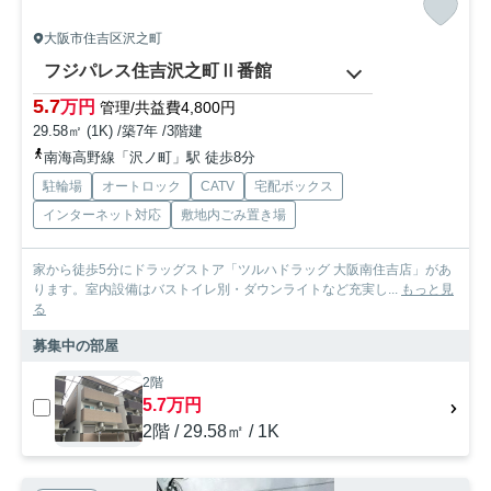
大阪市住吉区沢之町
フジパレス住吉沢之町Ⅱ番館
5.7
万円
管理/共益費4,800円
29.58㎡ (1K) /築7年 /3階建
南海高野線「沢ノ町」駅 徒歩8分
駐輪場
オートロック
CATV
宅配ボックス
インターネット対応
敷地内ごみ置き場
家から徒歩5分にドラッグストア「ツルハドラッグ 大阪南住吉店」があ
ります。室内設備はバストイレ別・ダウンライトなど充実し...
もっと見
る
募集中の部屋
2階
5.7万円
2階 / 29.58㎡ / 1K