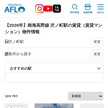
【2026年】南海高野線 沢ノ町駅の賃貸（賃貸マン
ション）物件情報
沢ノ町駅
変更
条件から探す
変更
おすすめの駅
32
棟
79
件