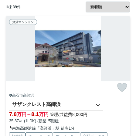
1
棟
39
件
賃貸マンション
高石市高師浜
サザンクレスト高師浜
7.8
8.1
万円～
万円
管理/共益費8,000円
35.37㎡ (1LDK) /新築 /5階建
南海高師浜線「高師浜」駅 徒歩1分