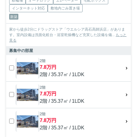
駐輪場
オートロック
エレベーター
宅配ボックス
インターネット対応
敷地内ごみ置き場
新築
家から徒歩2分にドラッグストア「ウエルシア高石高師浜店」がありま
す。室内設備は洗面化粧台・浴室乾燥機など充実した設備を備...
もっと
見る
募集中の部屋
2階
7.8万円
2階 / 35.37㎡ / 1LDK
2階
7.8万円
2階 / 35.37㎡ / 1LDK
2階
7.8万円
2階 / 35.37㎡ / 1LDK