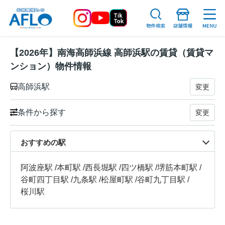
【2026年】南海高師浜線 高師浜駅の賃貸（賃貸マ
ンション）物件情報
高師浜駅
変更
条件から探す
変更
おすすめの駅
阿波座駅
/
本町駅
/
西長堀駅
/
四ツ橋駅
/
堺筋本町駅
/
谷町四丁目駅
/
九条駅
/
松屋町駅
/
谷町九丁目駅
/
桜川駅