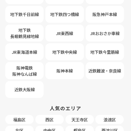
地下鉄千日前線
地下鉄四つ橋線
阪急神戸本線
地下鉄
JR東西線
JRおおさか車線
長堀鶴見緑地線
JR東海道本線
地下鉄中央線
地下鉄今里筋線
阪神電鉄
阪神本線
近鉄難波・奈良線
阪神なんば線
近鉄大阪線
人気のエリア
福島区
西区
天王寺区
浪速区
北区
中央区
都島区
西淀川区